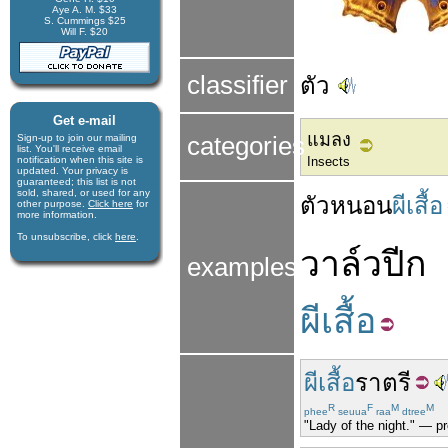
Aye A. M. $33
S. Cummings $25
Will F. $20
classifier
ตัว
Get e-mail
แมลง
Sign-up to join our mail­ing
categories
list. You'll receive e­mail
notification when this site is
Insects
updated. Your privacy is
guaran­teed; this list is not
sold, shared, or used for any
ตัวหนอน
ผีเสื้อ
other purpose.
Click here
for
more infor­mation.
To unsubscribe, click
here
.
วาล์ว
ปีก
examples
ผีเสื้อ
ผีเสื้อ
ราตรี
R
F
M
M
phee
seuua
raa
dtree
"Lady of the night." — pr