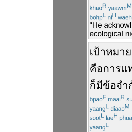
R
M
khao
yaawm
L
H
bohp
ni
waeh
"He acknowle
ecological ni
เป้าหมาย
คือ
การ
แพ
ก็
มี
ข้อจำก
F
R
bpao
maai
su
L
M
yaang
diaao
L
H
soot
lae
phua
L
yaang