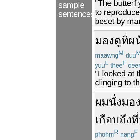
"The butterfly
sample
to reproduce
sentences
beset by man
มองดู
ที่
ผน
M
maawng
duu
L
F
yuu
thee
dee
"I looked at 
clinging to 
ผม
นั่ง
มอ
เกือบ
ถึง
ท
R
F
phohm
nang