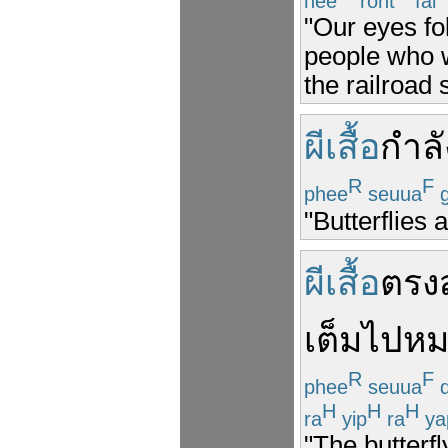
nee
roht
fai
"Our eyes fol
people who w
the railroad 
ผีเสื้อ
กำลั
R
F
phee
seuua
"Butterflies 
ผีเสื้อ
ตรง
เต็มไปห
R
F
phee
seuua
d
H
H
H
ra
yip
ra
ya
"The butterfly