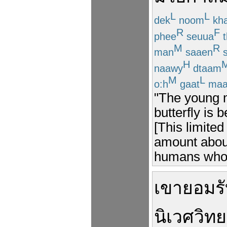
L
L
dek
noom
kh
R
F
phee
seuua
t
M
R
man
saaen
s
H
naawy
dtaam
M
L
o:h
gaat
maa
"The young m
butterfly is b
[This limited
amount about 
humans who h
เขา
ยอมร
นิเวศวิท