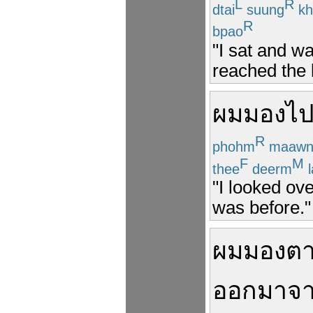
L
R
dtai
suung
kh
R
bpao
"I sat and wa
reached the 
ผม
มอง
ไ
R
phohm
maawn
F
M
thee
deerm
l
"I looked ove
was before."
ผม
มองต
ออกมา
จ