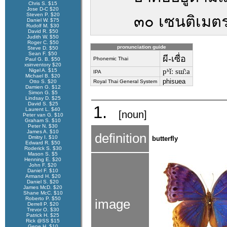
Chris S. $15
Jose D-C $20
Steven P. $20
๓๐ เซนติเมตร
Daniel W. $75
Rudolf M. $30
David R. $50
Judith W. $50
Roger C. $50
pronunciation guide
Steve D. $50
Sean F. $50
ผี-เซื่อ
Phonemic Thai
Paul G. B. $50
xsinventory $20
Nigel A. $15
pʰǐː sɯ̂ːa
IPA
Michael B. $20
phisuea
Otto S. $20
Royal Thai General System
Damien G. $12
Simon G. $5
Lindsay D. $25
David S. $25
1.
Laurent L. $40
[noun]
Peter van G. $10
Graham S. $10
Peter N. $30
James A. $10
definition
Dmitry I. $10
butterfly
Edward R. $50
Roderick S. $30
Mason S. $5
Henning E. $20
John F. $20
Daniel F. $10
Armand H. $20
Daniel S. $20
James McD. $20
Shane McC. $10
Roberto P. $50
image
Derrell P. $20
Trevor O. $30
Patrick H. $25
Rick @SS $15
Gene H. $10