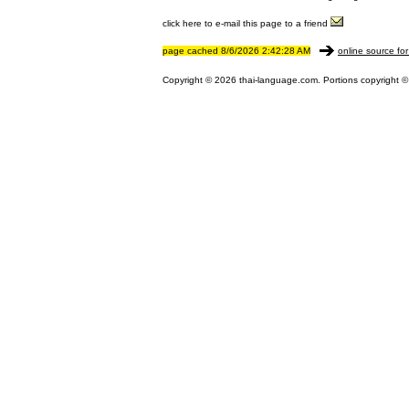
click here to e-mail this page to a friend
page cached 8/6/2026 2:42:28 AM
online source for
Copyright © 2026 thai-language.com. Portions copyright © 