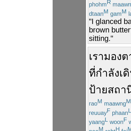
R
phohm
maawn
M
M
dtaan
gam
l
"I glanced b
brown butter
sitting."
เรา
มองต
ที่
กำลัง
เด
ป้าย
สถาน
M
M
rao
maawng
F
reuuay
phaan
L
F
yaang
woon
w
M
H