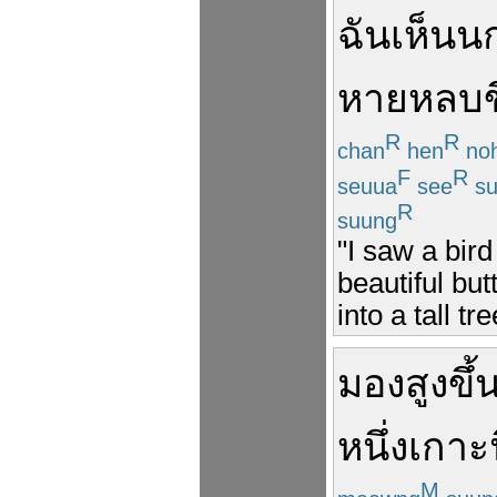
ฉัน
เห็น
น
หาย
หลบ
R
R
chan
hen
no
F
R
seuua
see
su
R
suung
"I saw a bir
beautiful but
into a tall tre
มอง
สูง
ขึ้
หนึ่ง
เกาะ
M