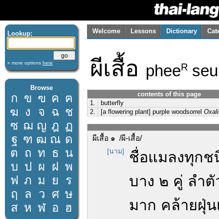
Welcome
Lessons
Dictionary
Cat
Lookup:
ผีเสื้อ
» more options
here
phee
seu
R
Browse
contents of this page
ก
ข
ฃ
ค
ฅ
1.
butterfly
ฆ
ง
จ
ฉ
ช
2.
[a flowering plant] purple woodsorrel
Oxali
ซ
ฌ
ญ
ฎ
ฏ
ฐ
ฑ
ฒ
ณ
ด
ผีเสื้อ ๑ /ผี-เสื้อ/
ต
ถ
ท
ธ
น
[นาม]
ชื่อแมลงทุกช
บ
ป
ผ
ฝ
พ
บาง ๒ คู่ ลำ
ฟ
ภ
ม
ย
ร
ฤ
ล
ว
ศ
ษ
มาก คล้ายฝุ่น
ส
ห
ฬ
อ
ฮ