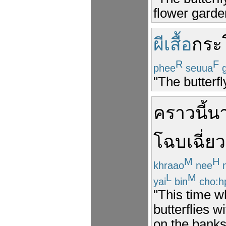
flower garde
ผีเสื้อ
กระ
R
F
phee
seuua
g
"The butterfl
คราวนี้
น
โฉบเฉี่ยว
M
H
khraao
nee
n
L
M
yai
bin
cho:h
"This time 
butterflies w
on the banks