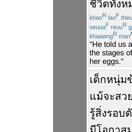
ชีวิต
ทั้ง
R
F
khao
lao
the
F
R
seuua
reuu
g
R
khaawng
man
"He told us ab
the stages of
her eggs."
เด็กหนุ่ม
ข
แม้
จะ
สว
รู้
สิ่ง
รอบต
มี
โอกาส