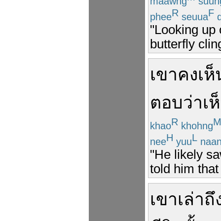
maawng
suun
R
F
phee
seuua
d
"Looking up 
butterfly cli
เขา
คง
เห็
ตอบว่า
เห
R
khao
khohng
H
L
nee
yuu
naa
"He likely sa
told him that
เขา
เล่า
ถึ