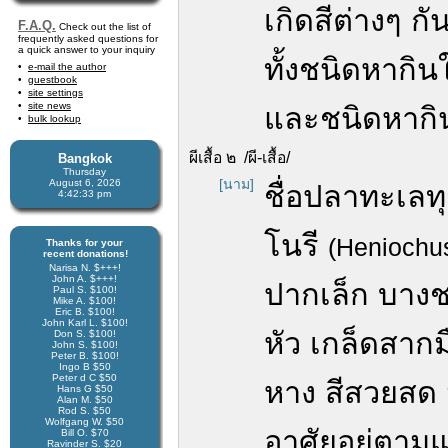
เกิดสีต่างๆ กั
F.A.Q.
Check out the list of
frequently asked questions for
a quick answer to your inquiry
ทั้งชนิดหากิน
e-mail the author
guestbook
site settings
site news
และชนิดหากิน
bulk lookup
ผีเสื้อ ๒ /ผี-เสื้อ/
Bangkok
Thursday
[นาม]
August 6, 2026
ชื่อปลาทะเลท
4:42:34 pm
โนรี
(Heniochu
Thanks for your
recent donations!
Narisa N. $+++!
John A. $+++!
ปากเล็ก บางช
Paul S. $100!
Mike A. $100!
Eric B. $100!
John Karl L. $100!
หัว เกล็ดสาก
Don S. $100!
John S. $100!
Peter B. $100!
Ingo B $50
Peter d C $50
หาง สีสวยสด 
Hans G $50
Alan M. $50
Rod S. $50
Wolfgang W. $50
อาศัยอยู่ตาม
Bill O. $70
Ravinder S. $20