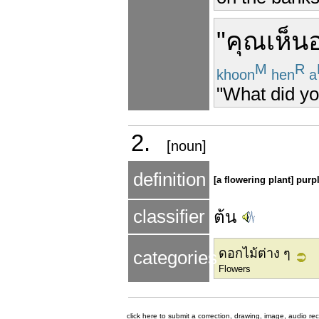
"
คุณ
เห็น
M
R
khoon
hen
a
"What did you
2.
[noun]
definition
[a flowering plant] pur
classifier
ต้น
ดอกไม้ต่าง ๆ
categories
Flowers
click here to submit a correction, drawing, image, audio re