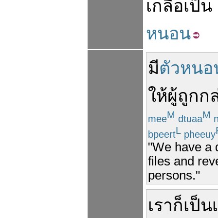
เกลือ
เป็น
หนอน
มี
ตัวหนอ
ให้
ผู้
ถูก
กล
M
M
mee
dtuaa
n
L
bpeert
pheeuy
"We have a d
files and re
persons."
เรา
ก็
เป็น