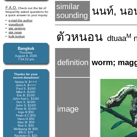
similar
นนท์
,
นอ
F.A.Q.
Check out the list of
frequently asked questions for
sounding
a quick answer to your inquiry
e-mail the author
guestbook
site settings
ตัว
หนอน
site news
M
dtuaa
n
bulk lookup
Bangkok
Thursday
August 6, 2026
7:04:23 pm
definition
worm; maggo
Thanks for your
recent donations!
Narisa N. $+++!
John A. $+++!
Paul S. $100!
Mike A. $100!
Eric B. $100!
John Karl L. $100!
Don S. $100!
John S. $100!
image
Peter B. $100!
Ingo B $50
Peter d C $50
Hans G $50
Alan M. $50
Rod S. $50
Wolfgang W. $50
Bill O. $70
Ravinder S. $20