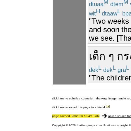
M
M
dtuaa
dtem
H
L
wit
dtaaw
bpa
"Two weeks 
and soon the
we see. [That
เด็ก ๆ
กร
L
L
L
dek
dek
gra
"The childre
click here to submit a correction, drawing, image, audio re
click here to e-mail this page to a friend
page cached 8/6/2026 5:04:18 AM
online source for
Copyright © 2026 thai-language.com. Portions copyright © 