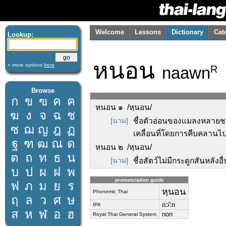
Welcome
Lessons
Dictionary
Cat
Lookup:
หนอน
» more options
here
naawn
R
Browse
ก
ข
ฃ
ค
ฅ
หนอน ๑ /หฺนอน/
ฆ
ง
จ
ฉ
ช
[นาม]
ชื่อตัวอ่อนของแมลงหลายชนิ
ซ
ฌ
ญ
ฎ
ฏ
เคลื่อนที่โดยการคืบคลานไป
ฐ
ฑ
ฒ
ณ
ด
หนอน ๒ /หฺนอน/
ต
ถ
ท
ธ
น
[นาม]
ชื่อสัตว์ไม่มีกระดูกสันหลังอื
บ
ป
ผ
ฝ
พ
pronunciation guide
ฟ
ภ
ม
ย
ร
หฺนอน
Phonemic Thai
ฤ
ล
ว
ศ
ษ
nɔ̌ːn
IPA
ส
ห
ฬ
อ
ฮ
non
Royal Thai General System