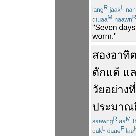
R
L
lang
jaak
nan
M
dtuaa
naawn
"Seven days 
worm."
สองอาทิต
ดักแด้
แล
วัย
อย่าง
ที่
ประมาณ
R
M
saawng
aa
th
L
F
dak
daae
lae