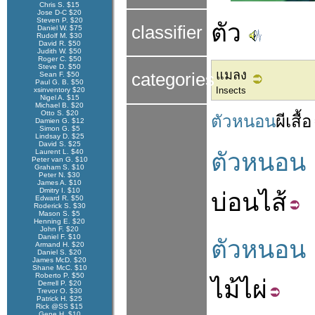
Chris S. $15
Jose D-C $20
Steven P. $20
ตัว
classifier
Daniel W. $75
Rudolf M. $30
David R. $50
Judith W. $50
Roger C. $50
Steve D. $50
แมลง
categories
Sean F. $50
Paul G. B. $50
Insects
xsinventory $20
Nigel A. $15
Michael B. $20
Otto S. $20
ตัวหนอน
ผีเสื้อ
Damien G. $12
Simon G. $5
Lindsay D. $25
David S. $25
Laurent L. $40
ตัวหนอน
Peter van G. $10
Graham S. $10
Peter N. $30
James A. $10
Dmitry I. $10
บ่อน
ไส้
Edward R. $50
Roderick S. $30
Mason S. $5
Henning E. $20
John F. $20
Daniel F. $10
ตัวหนอน
Armand H. $20
Daniel S. $20
James McD. $20
Shane McC. $10
Roberto P. $50
ไม้ไผ่
Derrell P. $20
Trevor O. $30
Patrick H. $25
Rick @SS $15
Gene H. $10