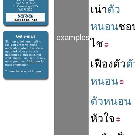
Aye A. M. $33
เน่า
ตัว
S. Cummings $25
Will F. $20
หนอน
ชอ
examples
Get e-mail
ไช
Sign-up to join our mail­ing
list. You'll receive e­mail
notification when this site is
updated. Your privacy is
guaran­teed; this list is not
sold, shared, or used for any
เฟือง
ตัว
ตั
other purpose.
Click here
for
more infor­mation.
To unsubscribe, click
here
.
หนอน
ตัวหนอน
หัวใจ