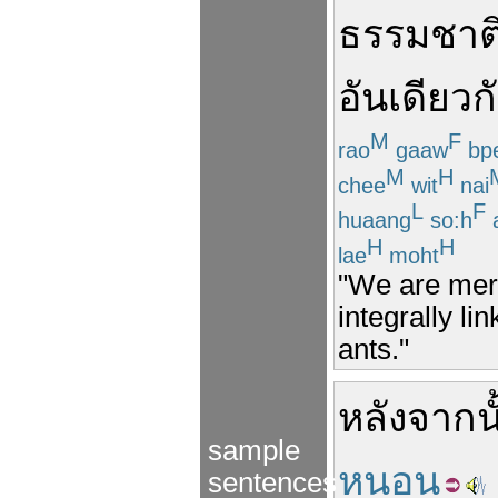
ธรรมชาต
อัน
เดียว
ก
M
F
rao
gaaw
bp
M
H
chee
wit
nai
L
F
huaang
so:h
H
H
lae
moht
"We are mere
integrally li
ants."
หลังจากนั
sample
หนอน
sentences