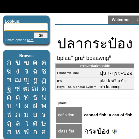
Welcome
L
Lookup:
ปลากระป๋อง
» more options
here
Browse
M
L
R
bplaa
gra
bpaawng
ก
ข
ฃ
ค
ฅ
pronunciation guide
ฆ
ง
จ
ฉ
ช
ปฺลา-กฺระ-ป๋อง
Phonemic Thai
ซ
ฌ
ญ
ฎ
ฏ
plaː kràʔ pɔ̌ːŋ
IPA
ฐ
ฑ
ฒ
ณ
ด
pla krapong
Royal Thai General System
ต
ถ
ท
ธ
น
[noun]
บ
ป
ผ
ฝ
พ
ฟ
ภ
ม
ย
ร
definition
canned fish; a can of fish
ฤ
ล
ว
ศ
ษ
กระป๋อง
ส
ห
ฬ
อ
ฮ
classifier