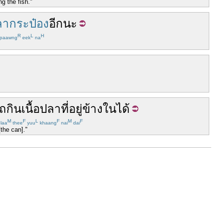
g the fish."
ลากระป๋อง
อีก
นะ
R
L
H
paawng
eek
na
รถ
กิน
เนื้อปลา
ที่
อยู่
ข้างใน
ได้
M
F
L
F
M
F
laa
thee
yuu
khaang
nai
dai
[the can]."