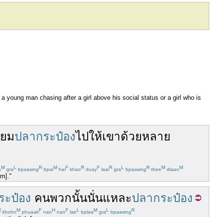
 young man chasing after a girl above his social status or a girl who is
ียม
ปลากระป๋อง
ไป
ให้
เขา
ด้วย
หลาย
M
L
R
M
F
R
F
R
L
R
M
M
a
gra
bpaawng
bpai
hai
khao
duay
laai
gra
bpaawng
thee
diaao
im]."
ระป๋อง
คน
พวก
นั้น
นั่นแหละ
ปลากระป๋อง
R
M
F
H
F
L
M
L
R
khohn
phuaak
nan
nan
lae
bplaa
gra
bpaawng