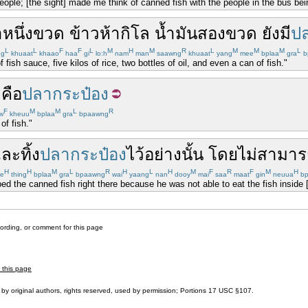
ople; [the sight] made me think of canned fish with the people in the bus bein
า
หนึ่ง
ขวด
ข้าว
ห้า
กิโล
น้ำมัน
สอง
ขวด
ยังมี
ป
L
L
F
F
L
M
H
M
R
L
M
M
M
L
ng
khuaat
khaao
haa
gi
lo:h
nam
man
saawng
khuaat
yang
mee
bplaa
gra
b
fish sauce, five kilos of rice, two bottles of oil, and even a can of fish."
็คือ
ปลากระป๋อง
F
M
M
L
R
w
kheuu
bplaa
gra
bpaawng
f fish."
และ
ทิ้ง
ปลากระป๋อง
ไว้
อย่างนั้น
โดย
ไม่สามา
H
H
M
L
R
H
L
H
M
F
R
F
M
H
ae
thing
bplaa
gra
bpaawng
wai
yaang
nan
dooy
mai
saa
maat
gin
neuua
bp
ed the canned fish right there because he was not able to eat the fish inside 
cording, or comment for this page
r this page
by original authors, rights reserved, used by permission; Portions
17 USC §107
.