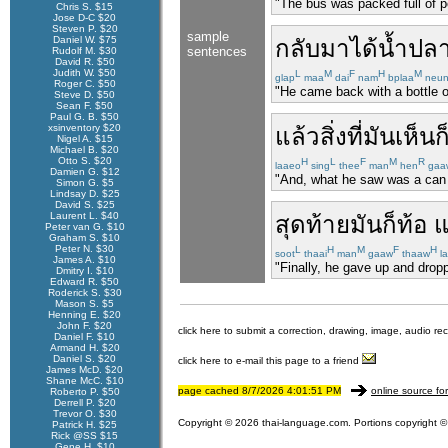
"The bus was packed full of pe
Chris S. $15
Jose D-C $20
Steven P. $20
sample
Daniel W. $75
กลับมา
ได้
น้ำปล
sentences
Rudolf M. $30
David R. $50
Judith W. $50
L
M
F
H
M
glap
maa
dai
nam
bplaa
neu
Roger C. $50
"He came back with a bottle of 
Steve D. $50
Sean F. $50
Paul G. B. $50
xsinventory $20
แล้ว
สิ่งที่
มัน
เห็น
ก
Nigel A. $15
Michael B. $20
Otto S. $20
H
L
F
M
R
laaeo
sing
thee
man
hen
gaa
Damien G. $12
"And, what he saw was a can o
Simon G. $5
Lindsay D. $25
David S. $25
Laurent L. $40
สุดท้าย
มัน
ก็
ท้อ
Peter van G. $10
Graham S. $10
Peter N. $30
L
H
M
F
H
soot
thaai
man
gaaw
thaaw
l
James A. $10
"Finally, he gave up and dropp
Dmitry I. $10
Edward R. $50
Roderick S. $30
Mason S. $5
Henning E. $20
John F. $20
click here to submit a correction, drawing, image, audio re
Daniel F. $10
Armand H. $20
Daniel S. $20
click here to e-mail this page to a friend
James McD. $20
Shane McC. $10
page cached 8/7/2026 4:01:51 PM
online source fo
Roberto P. $50
Derrell P. $20
Trevor O. $30
Copyright © 2026 thai-language.com. Portions copyright © 
Patrick H. $25
Rick @SS $15
Gene H. $10