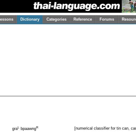
essons
Dictionary
Categories
Reference
Forums
Resour
L
R
[numerical classifier for tin can, c
gra
bpaawng