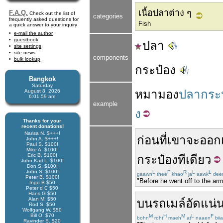
เนื้อปลาต่าง ๆ
F.A.Q.
Check out the list of
categories
frequently asked questions for
Fish
a quick answer to your inquiry
e-mail the author
guestbook
ปลา
site settings
site news
components
bulk lookup
กระป๋อง
Bangkok
Saturday
หมา
มอง
ปลากระป
August 8, 2026
6:01:59 am
example
ง
Thanks for your
recent donations!
Narisa N. $+++!
ก่อนที่
เขา
จะ
ออก
John A. $+++!
Paul S. $100!
Mike A. $100!
Eric B. $100!
กระป๋อง
ทีเดียว
John Karl L. $100!
Don S. $100!
John S. $100!
L
F
R
L
L
gaawn
thee
khao
ja
aawk
dee
Peter B. $100!
"Before he went off to the arm
Ingo B $50
Peter d C $50
Hans G $50
Alan M. $50
บน
รถเมล์
อัด
แน่
Rod S. $50
Wolfgang W. $50
Bill O. $70
M
H
M
L
F
bohn
roht
maeh
at
naaen
biia
Ravinder S. $20