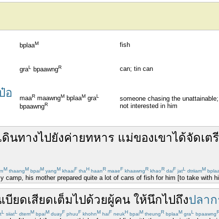
M
fish
bplaa
L
R
can; tin can
gra
bpaawng
๋อ
R
M
M
L
maa
maawng
bplaa
gra
someone chasing the unattainable; a
R
not interested in him
bpaawng
เดินทาง
ไปยัง
ค่าย
ทหาร
แม่
ของเขา
ได้
จัดเตร
M
M
M
M
F
H
R
F
R
R
F
L
M
rn
thaang
bpai
yang
khaai
tha
haan
maae
khaawng
khao
dai
jat
dtriiam
bpla
y camp, his mother prepared quite a lot of cans of fish for him [to take with h
น
เบียดเสียด
เต็มไปด้วย
ผู้คน
ให้
นึกไปถึง
ปลาก
L
L
M
M
F
F
M
F
H
M
R
M
L
t
siiat
dtem
bpai
duay
phuu
khohn
hai
neuk
bpai
theung
bplaa
gra
bpaawng