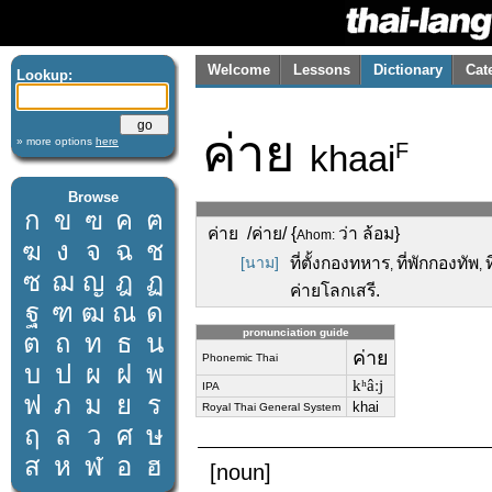
Welcome
Lessons
Dictionary
Cat
Lookup:
ค่าย
» more options
here
khaai
F
Browse
ก
ข
ฃ
ค
ฅ
ค่าย /ค่าย/ {
ว่า ล้อม}
Ahom:
ฆ
ง
จ
ฉ
ช
[นาม]
ที่ตั้งกองทหาร
ที่พักกองทัพ
,
,
ซ
ฌ
ญ
ฎ
ฏ
ค่ายโลกเสรี.
ฐ
ฑ
ฒ
ณ
ด
pronunciation guide
ต
ถ
ท
ธ
น
ค่าย
Phonemic Thai
บ
ป
ผ
ฝ
พ
kʰâːj
IPA
ฟ
ภ
ม
ย
ร
khai
Royal Thai General System
ฤ
ล
ว
ศ
ษ
ส
ห
ฬ
อ
ฮ
[noun]