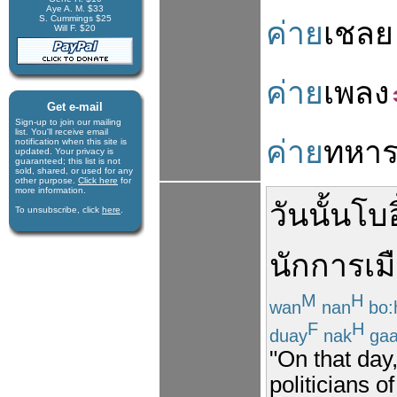
Aye A. M. $33
S. Cummings $25
ค่าย
เชลย
Will F. $20
ค่าย
เพลง
Get e-mail
Sign-up to join our mail­ing
list. You'll receive e­mail
ค่าย
ทหา
notification when this site is
updated. Your privacy is
guaran­teed; this list is not
sold, shared, or used for any
other purpose.
Click here
for
more infor­mation.
วัน
นั้น
โบอ
To unsubscribe, click
here
.
นักการเม
M
H
wan
nan
bo:
F
H
duay
nak
ga
"On that day,
politicians o