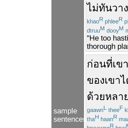
ไม่
ทัน
วา
R
R
khao
phlee
p
M
M
dtruu
dooy
m
"He too hast
thorough pla
ก่อนที่
เข
ของเขา
ไ
ด้วย
หลา
L
F
gaawn
thee
k
sample
H
R
sentences
tha
haan
ma
R
bpaawng
bpai