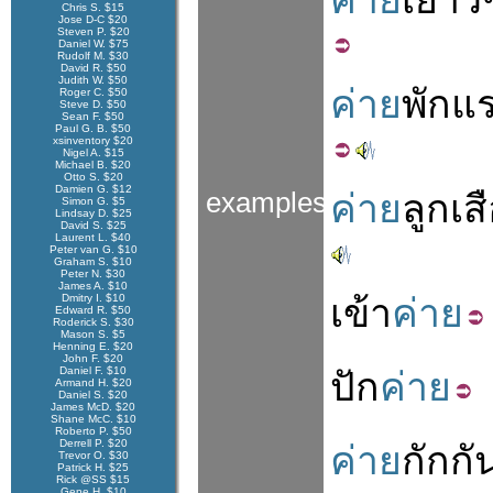
ค่าย
เยาว
Chris S. $15
Jose D-C $20
Steven P. $20
Daniel W. $75
Rudolf M. $30
David R. $50
Judith W. $50
ค่าย
พัก
แ
Roger C. $50
Steve D. $50
Sean F. $50
Paul G. B. $50
xsinventory $20
Nigel A. $15
Michael B. $20
Otto S. $20
Damien G. $12
examples
ค่าย
ลูกเส
Simon G. $5
Lindsay D. $25
David S. $25
Laurent L. $40
Peter van G. $10
Graham S. $10
Peter N. $30
James A. $10
Dmitry I. $10
เข้า
ค่าย
Edward R. $50
Roderick S. $30
Mason S. $5
Henning E. $20
John F. $20
Daniel F. $10
ปัก
ค่าย
Armand H. $20
Daniel S. $20
James McD. $20
Shane McC. $10
Roberto P. $50
Derrell P. $20
ค่าย
กักกั
Trevor O. $30
Patrick H. $25
Rick @SS $15
Gene H. $10