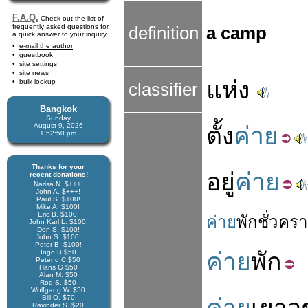
F.A.Q.
Check out the list of
frequently asked questions for
definition
a camp
a quick answer to your inquiry
e-mail the author
guestbook
site settings
site news
แห่ง
bulk lookup
classifier
Bangkok
Sunday
August 9, 2026
ตั้ง
ค่าย
1:52:51 pm
Thanks for your
อยู่
ค่าย
recent donations!
Narisa N. $+++!
John A. $+++!
Paul S. $100!
Mike A. $100!
Eric B. $100!
ค่าย
พัก
ชั่วคร
John Karl L. $100!
Don S. $100!
John S. $100!
Peter B. $100!
Ingo B $50
ค่าย
พัก
Peter d C $50
Hans G $50
Alan M. $50
Rod S. $50
Wolfgang W. $50
Bill O. $70
Ravinder S. $20