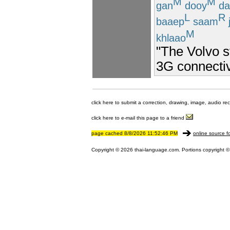
M
M
gan
dooy
da
L
R
baaep
saam
M
khlaao
"The Volvo s
3G connectiv
click here to submit a correction, drawing, image, audio re
click here to e-mail this page to a friend
page cached 8/8/2026 11:52:46 PM
online source f
Copyright © 2026 thai-language.com. Portions copyright © 