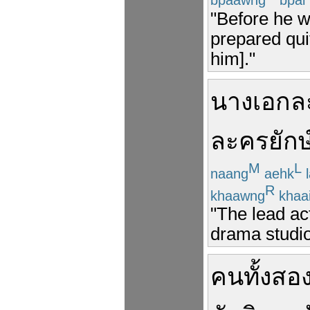
"Before he w
prepared quit
him]."
นางเอก
ล
ละคร
ยักษ
M
L
naang
aehk
l
R
khaawng
khaa
"The lead act
drama studio
คน
ทั้งสอ