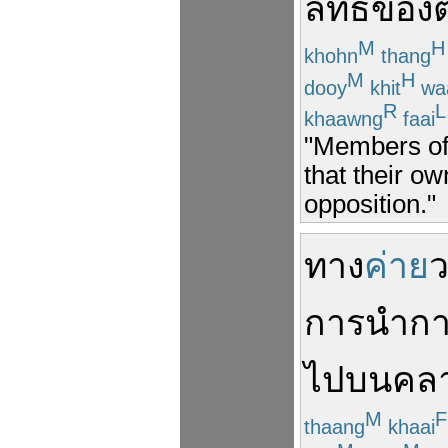
ลัทธิ
ของ
ต
M
H
khohn
thang
M
H
dooy
khit
wa
R
L
khaawng
faai
"Members of 
that their ow
opposition."
ทาง
ค่าย
การนำ
กา
ไป
บน
คลา
M
F
thaang
khaai