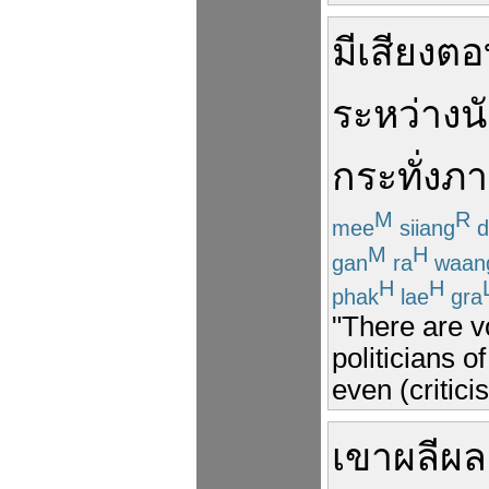
มี
เสียง
ตอ
ระหว่าง
น
กระทั่ง
ภา
M
R
mee
siiang
d
M
H
gan
ra
waan
H
H
phak
lae
gra
"There are v
politicians o
even (critici
เขา
ผลีผ