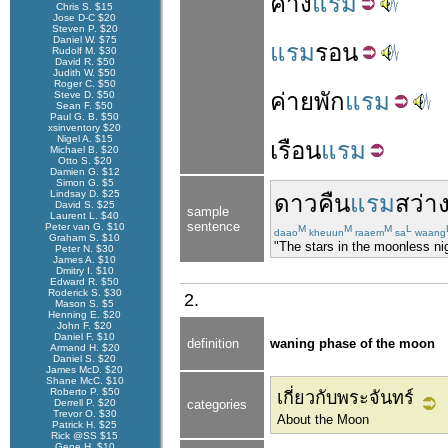
ค้าง
แรม
Chris S. $15
Jose D-C $20
Steven P. $20
Daniel W. $75
แรม
รอน
Rudolf M. $30
David R. $50
Judith W. $50
Roger C. $50
ค่าย
พัก
แรม
Steve D. $50
Sean F. $50
Paul G. B. $50
xsinventory $20
Nigel A. $15
เรือน
แรม
Michael B. $20
Otto S. $20
Damien G. $12
Simon G. $5
Lindsay D. $25
ดาว
คืน
แรม
สว่า
David S. $25
sample
Laurent L. $40
sentence
Peter van G. $10
M
M
M
L
daao
kheuun
raaem
sa
waang
Graham S. $10
"The stars in the moonless nig
Peter N. $30
James A. $10
Dmitry I. $10
Edward R. $50
Roderick S. $30
2.
Mason S. $5
Henning E. $20
John F. $20
Daniel F. $10
definition
waning phase of the moon
Armand H. $20
Daniel S. $20
James McD. $20
Shane McC. $10
Roberto P. $50
เกี่ยวกับพระจันทร์
Derrell P. $20
categories
Trevor O. $30
About the Moon
Patrick H. $25
Rick @SS $15
Gene H. $10