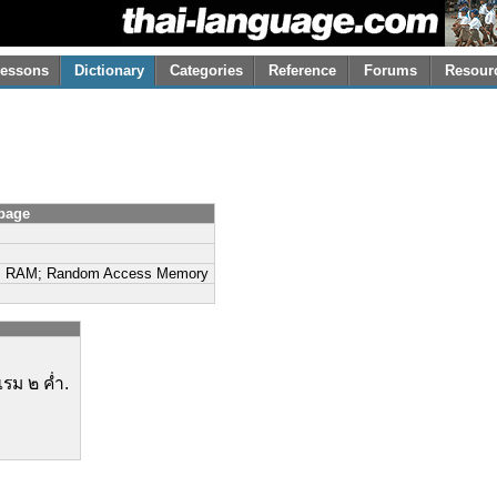
essons
Dictionary
Categories
Reference
Forums
Resour
 page
word] RAM; Random Access Memory
แรม ๒ ค่ำ.