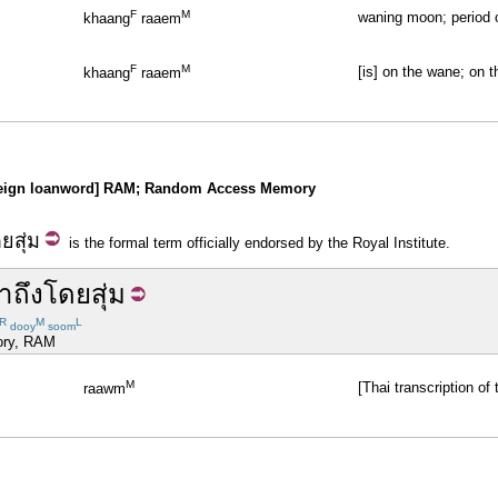
F
M
waning moon; period 
khaang
raaem
F
M
[is] on the wane; on t
khaang
raaem
 foreign loanword] RAM; Random Access Memory
ดย
สุ่ม
is the formal term officially endorsed by the Royal Institute.
้าถึง
โดย
สุ่ม
R
M
L
dooy
soom
ory, RAM
M
[Thai transcription 
raawm