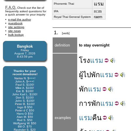
แรม
Phonemic Thai
F.A.Q.
Check out the list of
rɛːm
frequently asked questions for
IPA
a quick answer to your inquiry
raem
Royal Thai General System
e-mail the author
guestbook
site settings
site news
1.
[verb]
bulk lookup
definition
to stay overnight
Bangkok
Friday
August 7, 2026
8:44:00 pm
โรง
แรม
Thanks for your
ผู้
ไป
พัก
แรม
recent donations!
Narisa N. $+++!
John A. $+++!
Paul S. $100!
พัก
แรม
Mike A. $100!
Eric B. $100!
John Karl L. $100!
Don S. $100!
John S. $100!
การ
พัก
แรม
Peter B. $100!
Ingo B $50
Peter d C $50
Hans G $50
แรม
คืน
Alan M. $50
examples
Rod S. $50
Wolfgang W. $50
Bill O. $70
Ravinder S. $20