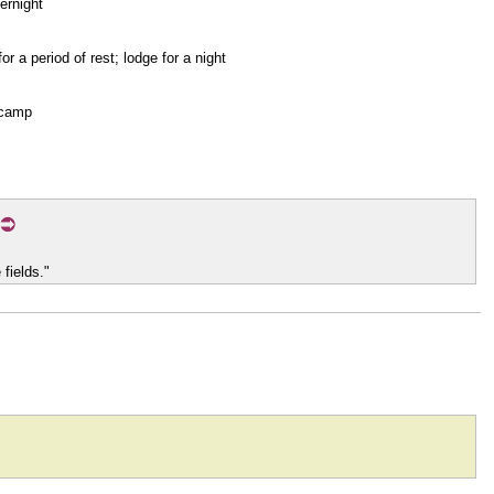
vernight
for a period of rest; lodge for a night
t camp
fields."