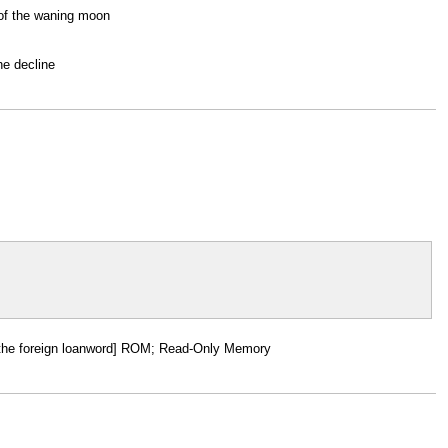
of the waning moon
he decline
of the foreign loanword] ROM; Read-Only Memory