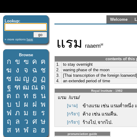
Welcome
L
Lookup:
แรม
» more options
here
M
raaem
Browse
contents of this
ก
ข
ฃ
ค
ฅ
1.
to stay overnight
ฆ
ง
จ
ฉ
ช
2.
waning phase of the moon
3.
[Thai transcription of the foreign loan
ซ
ฌ
ญ
ฎ
ฏ
4.
an extended period of time
ฐ
ฑ
ฒ
ณ
ด
Royal Institute - 1982
ต
ถ
ท
ธ
น
แรม /แรม/
บ
ป
ผ
ฝ
พ
[นาม]
ข้างแรม เช่น แรมค่ำหนึ่ง 
ฟ
ภ
ม
ย
ร
[กริยา]
ค้าง เช่น แรมคืน.
ฤ
ล
ว
ศ
ษ
[กริยา]
ร้างไป
จากไป.
,
ส
ห
ฬ
อ
ฮ
pronunciation guide