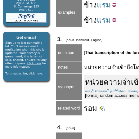
ข้าง
แรม
Aye A. M. $33
S. Cummings $25
Will F. $20
examples
ข้าง
แรม
Get e-mail
3.
[noun, loanword, English]
Sign-up to join our mail­ing
list. You'll receive e­mail
notification when this site is
definition
[Thai transcription of the
updated. Your privacy is
guaran­teed; this list is not
sold, shared, or used for any
other purpose.
Click here
for
หน่วย
ความจำ
เข้าถึง
โ
more infor­mation.
notes
To unsubscribe, click
here
.
หน่วย
ความจำ
เข
synonym
L
M
M
F
nuay
khwaam
jam
khao
theung
[formal] random access mem
รอม
related word
4.
[noun]