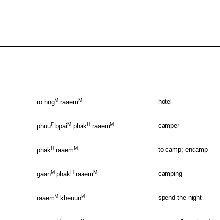
M
M
hotel
ro:hng
raaem
F
M
H
M
camper
phuu
bpai
phak
raaem
H
M
to camp; encamp
phak
raaem
M
H
M
camping
gaan
phak
raaem
M
M
spend the night
raaem
kheuun