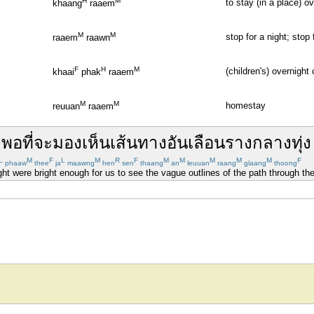
H
M
to stay (in a place) o
khaang
raaem
M
M
stop for a night; stop 
raaem
raawn
F
H
M
(children's) overnigh
khaai
phak
raaem
M
M
homestay
reuuan
raaem
ง
พอที่
จะ
มองเห็น
เส้นทาง
อัน
เลือนราง
กลาง
ทุ่ง
L
M
F
L
M
R
F
M
M
M
M
M
F
phaaw
thee
ja
maawng
hen
sen
thaang
an
leuuan
raang
glaang
thoong
ht were bright enough for us to see the vague outlines of the path through the 