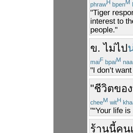
H
M
phraw
bpen
"Tiger respon
interest to t
people."
ข
.
ไม่
ไป
น
F
M
mai
bpai
naa
"I don’t want 
"
ชีวิต
ของ
M
H
chee
wit
kha
"“Your life i
ร้านนี้
คน