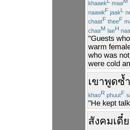
L
M
khaaek
maa
F
L
naawk
jaak
n
F
F
chaat
thee
ma
M
H
chaa
lae
na
"Guests who 
warm female
who was not 
were cold an
เขา
พูด
ซ้
R
F
khao
phuut
s
"He kept tal
สังคม
เดี๋ย