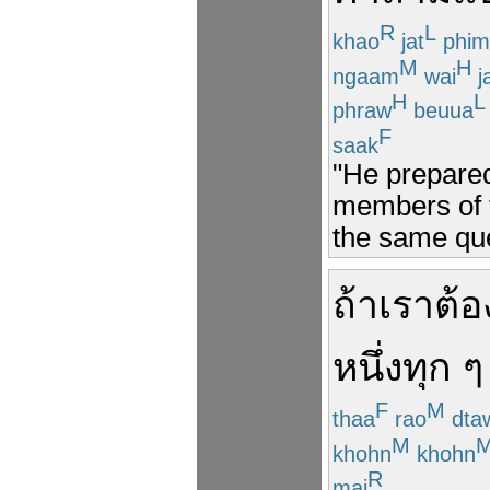
R
L
khao
jat
phim
M
H
ngaam
wai
j
H
L
phraw
beuua
F
saak
"He prepared 
members of 
the same que
ถ้า
เรา
ต้อ
หนึ่ง
ทุก ๆ
F
M
thaa
rao
dta
M
khohn
khohn
R
mai