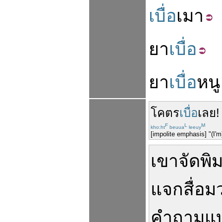
เบื่อ
เมา
ยา
เบื่อ
ยา
เบื่อ
หนู
โคตร
เบื่อ
เลย
!
F
L
M
kho:ht
beuua
leeuy
[impolite emphasis] "(I'm
เขา
จัด
พิม
แจก
สื่อ
คำถาม
แ