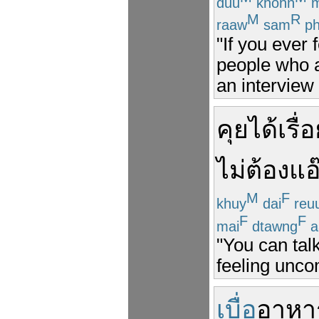
duu
khohn
m
M
R
raaw
sam
ph
"If you ever 
people who a
an interview
คุย
ได้
เรื่
ไม่
ต้อง
แอ
M
F
khuy
dai
reu
F
F
mai
dtawng
a
"You can talk
feeling unco
เบื่อ
อาหา