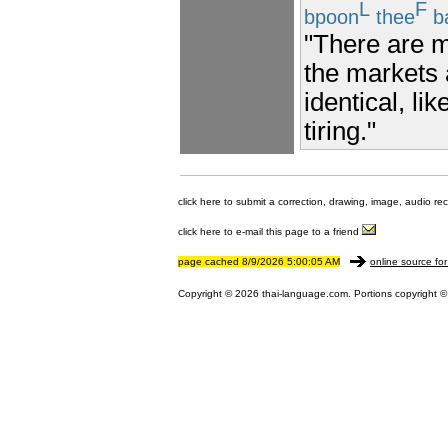
L
F
bpoon
thee
b
"There are ma
the markets 
identical, l
tiring."
click here to submit a correction, drawing, image, audio re
click here to e-mail this page to a friend
page cached 8/9/2026 5:00:05 AM
online source for
Copyright © 2026 thai-language.com. Portions copyright © 