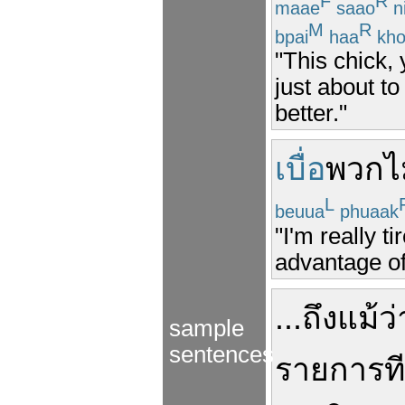
F
R
maae
saao
ni
M
R
bpai
haa
kho
"This chick, 
just about t
better."
เบื่อ
พวก
ไ
L
beuua
phuaak
"I'm really t
advantage of 
...
ถึงแม้ว่
sample
sentences
รายการ
ที