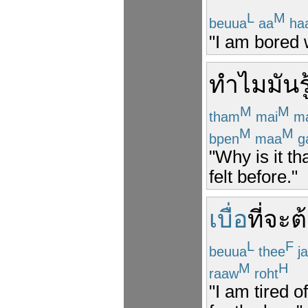
L
M
beuua
aa
ha
"I am bored w
ทำไม
มัน
ร
M
M
tham
mai
m
M
M
bpen
maa
g
"Why is it t
felt before."
เบื่อ
ที่จะ
ต
L
F
beuua
thee
ja
M
H
raaw
roht
"I am tired of