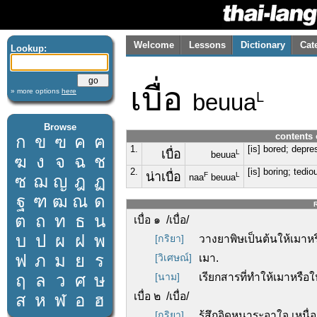
Welcome
Lessons
Dictionary
Cat
Lookup:
เบื่อ
» more options
here
beuua
L
Browse
contents 
ก
ข
ฃ
ค
ฅ
1.
[is] bored; depre
เบื่อ
L
beuua
ฆ
ง
จ
ฉ
ช
2.
[is] boring; tedio
น่าเบื่อ
F
L
ซ
ฌ
ญ
ฎ
ฏ
naa
beuua
ฐ
ฑ
ฒ
ณ
ด
R
ต
ถ
ท
ธ
น
เบื่อ ๑ /เบื่อ/
บ
ป
ผ
ฝ
พ
[กริยา]
วางยาพิษเป็นต้นให้เมาหรือ
ฟ
ภ
ม
ย
ร
[วิเศษณ์]
เมา.
ฤ
ล
ว
ศ
ษ
[นาม]
เรียกสารที่ทำให้เมาหรือให
เบื่อ ๒ /เบื่อ/
ส
ห
ฬ
อ
ฮ
[กริยา]
รู้สึกอิดหนาระอาใจ เหนื่อ