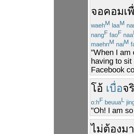
จอ
คอม
เพื
M
M
waeh
laa
na
F
F
nang
fao
naa
M
M
maehn
nai
f
"When I am o
having to si
Facebook c
โอ้
เบื่อ
จร
F
L
o:h
beuua
jin
"Oh! I am so 
ไม่
ต้อง
ม