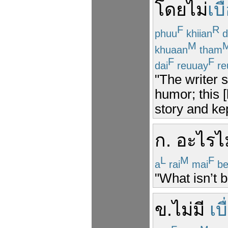
โดยไม่
เบื
F
R
phuu
khiian
d
M
khuaan
tham
F
F
dai
reuuay
re
"The writer s
humor; this [
story and ke
ก
.
อะไร
ไ
L
M
F
a
rai
mai
be
"What isn’t 
ข
.
ไม่มี
เบื