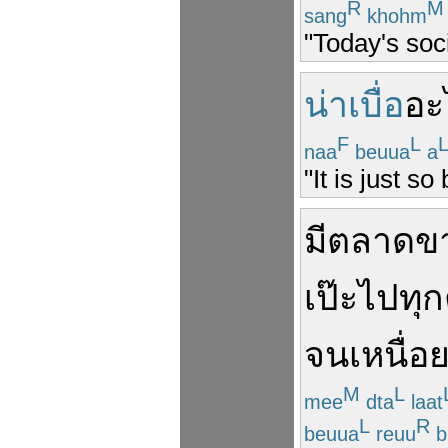
R
M
sang
khohm
"Today's soci
น่าเบื่อ
อะ
F
L
naa
beuua
a
"It is just so
มี
ตลาด
ข
เป๊ะ
ไป
ทุก
จน
เหนื่อ
M
L
mee
dta
laat
L
R
beuua
reuu
b