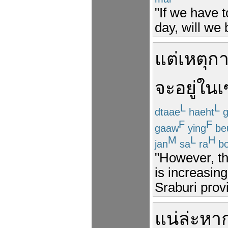
"If we have 
day, will we
แต่
เหตุก
จะ
อยู่
ใน
เ
L
L
dtaae
haeht
g
F
F
gaaw
ying
be
M
L
H
jan
sa
ra
b
"However, th
is increasing
Sraburi prov
แน่
ล่ะ
หา