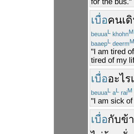
for the bus."
เบื่อ
คน
เด
L
M
beuua
khohn
L
baaep
deerm
"I am tired o
tired of my li
เบื่อ
อะไรเ
L
L
M
beuua
a
rai
"I am sick of
เบื่อ
กับข้