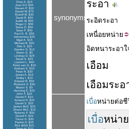
ระอา
Chris S. $15
Jose D-C $20
Steven P. $20
Daniel W. $75
Rudolf M. $30
synonyms
David R. $50
ระอิดระอา
Judith W. $50
Roger C. $50
Steve D. $50
Sean F. $50
เหนื่อย
หน่าย
Paul G. B. $50
xsinventory $20
Nigel A. $15
Michael B. $20
Otto S. $20
อิด
หนา
ระอา
ใ
Damien G. $12
Simon G. $5
Lindsay D. $25
David S. $25
เอือม
Laurent L. $40
Peter van G. $10
Graham S. $10
Peter N. $30
James A. $10
Dmitry I. $10
เอือมระอ
Edward R. $50
Roderick S. $30
Mason S. $5
Henning E. $20
John F. $20
Daniel F. $10
เบื่อ
หน่าย
ต่อ
ชี
Armand H. $20
Daniel S. $20
James McD. $20
Shane McC. $10
Roberto P. $50
เบื่อ
หน่าย
Derrell P. $20
Trevor O. $30
Patrick H. $25
Rick @SS $15
Gene H. $10