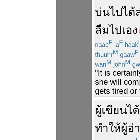
บ่น
ไป
ได้
ลืม
ไป
เอง
F
F
naae
la
haak
M
F
thuuhr
gaaw
M
M
wan
john
gw
"It is certai
she will com
gets tired or 
ผู้เขียน
ได้
ทำให้
ผู้อ