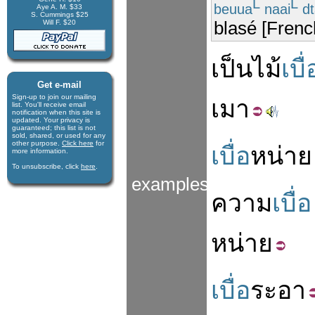
L
L
beuua
naai
dt
Aye A. M. $33
S. Cummings $25
blasé [Frenc
Will F. $20
เป็น
ไม้
เบื่
Get e-mail
Sign-up to join our mail­ing
เมา
list. You'll receive e­mail
notification when this site is
updated. Your privacy is
guaran­teed; this list is not
sold, shared, or used for any
other purpose.
Click here
for
เบื่อ
หน่าย
more infor­mation.
To unsubscribe, click
here
.
examples
ความ
เบื่อ
หน่าย
เบื่อ
ระอา