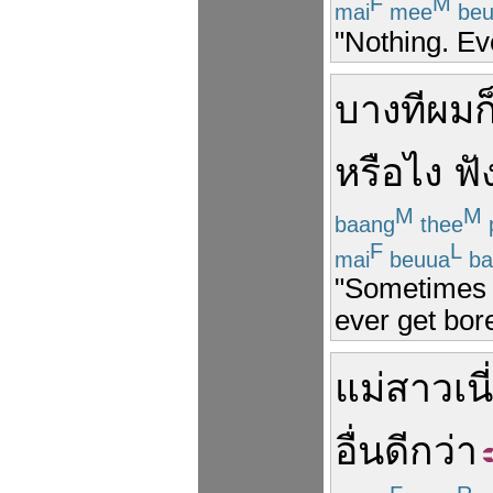
F
M
mai
mee
beu
"Nothing. Ev
บางที
ผม
ก
หรือ
ไง
ฟั
M
M
baang
thee
F
L
mai
beuua
ba
"Sometimes I
ever get bored
แม่
สาว
เนี
อื่น
ดีกว่า