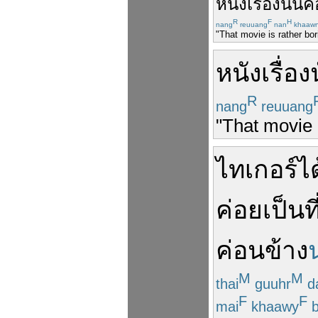
หนัง
เรื่อง
นั้น
ค
R
F
H
nang
reuuang
nan
khaaw
"That movie is rather bor
หนัง
เรื่อง
R
nang
reuuang
"That movie 
ไทเกอร์
ได
ค่อย
เป็น
ที
ค่อนข้าง
น
M
M
thai
guuhr
d
F
F
mai
khaawy
b