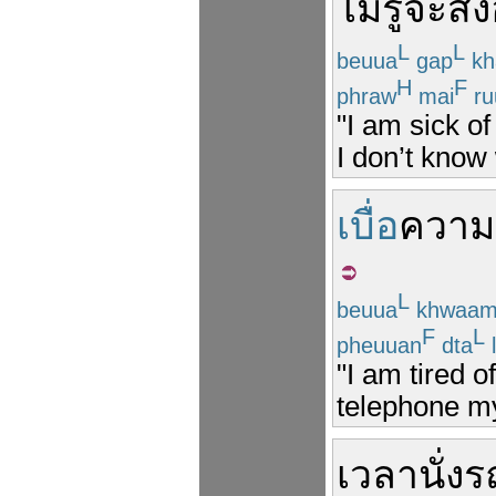
ไม่
รู้
จะ
สั่ง
L
L
beuua
gap
kh
H
F
phraw
mai
ru
"I am sick o
I don’t know 
เบื่อ
ความ
L
beuua
khwaa
F
L
pheuuan
dta
"I am tired 
telephone my 
เวลา
นั่งร