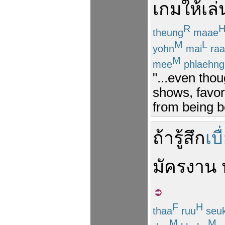
เกม
ให้
เล่
R
theung
maae
M
L
yohn
mai
raa
M
mee
phlaehng
"...even tho
shows, favor
from being b
ถ้า
รู้สึก
เบื
มัครงาน
F
H
thaa
ruu
seu
M
M