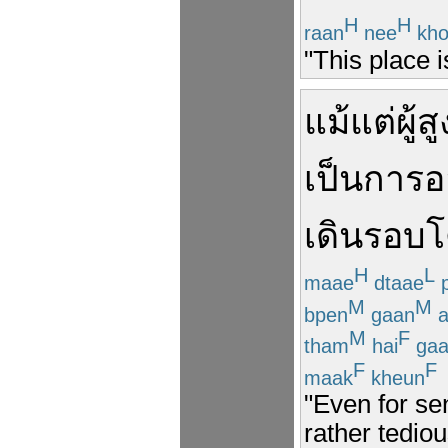
H
H
raan
nee
kho
"This place i
แม้แต่
ผู้ส
เป็น
การอ
เดิน
รอบ
โ
H
L
maae
dtaae
p
M
M
bpen
gaan
a
M
F
tham
hai
gaa
F
F
maak
kheun
"Even for se
rather tedio