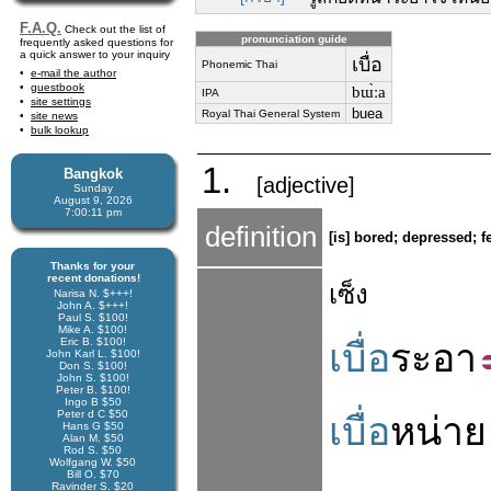
F.A.Q.
Check out the list of
pronunciation guide
frequently asked questions for
a quick answer to your inquiry
เบื่อ
Phonemic Thai
e-mail the author
guestbook
bɯ̀ːa
IPA
site settings
buea
Royal Thai General System
site news
bulk lookup
1.
Bangkok
[adjective]
Sunday
August 9, 2026
7:00:12 pm
definition
[is] bored; depressed; 
Thanks for your
recent donations!
เซ็ง
Narisa N. $+++!
John A. $+++!
Paul S. $100!
Mike A. $100!
Eric B. $100!
เบื่อ
ระอา
John Karl L. $100!
Don S. $100!
John S. $100!
Peter B. $100!
Ingo B $50
Peter d C $50
เบื่อ
หน่าย
Hans G $50
Alan M. $50
Rod S. $50
Wolfgang W. $50
Bill O. $70
Ravinder S. $20