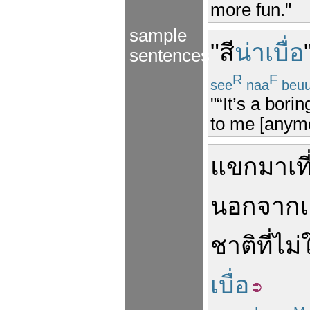
more fun."
sample
"
สี
น่าเบื่อ
sentences
R
F
see
naa
beu
"“It’s a borin
to me [anymo
แขก
มาเที
นอกจาก
เ
ชาติ
ที่
ไม่
เบื่อ