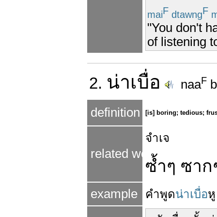
F
F
mai
dtawng
m
"You don't h
of listening t
น่า
เบื่อ
2.
F
naa
b
definition
[is] boring; tedious; fru
จำเจ
related words
ซ้ำๆ ซาก
example
คำพูด
น่าเบื่อ
หู