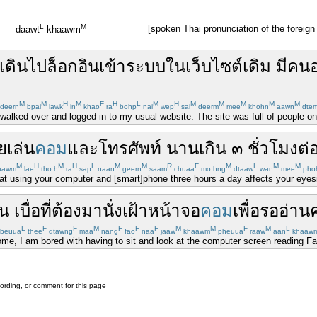
L
M
[spoken Thai pronunciation of the foreig
daawt
khaawm
เดิน
ไป
ล็อกอิน
เข้า
ระบบ
ใน
เว็บไซต์
เดิม
มี
คน
M
M
H
M
F
H
L
M
H
M
M
M
M
M
deern
bpai
lawk
in
khao
ra
bohp
nai
wep
sai
deerm
mee
khohn
aawn
dte
walked over and logged in to my usual website. The site was full of people onli
ย
เล่น
คอม
และ
โทรศัพท์
นาน
เกิน
๓
ชั่วโมง
ต่
M
H
M
H
L
M
M
R
F
M
L
M
M
aawm
lae
tho:h
ra
sap
naan
geern
saam
chuaa
mo:hng
dtaaw
wan
mee
pho
at using your computer and [smart]phone three hours a day affects your eyesi
าน
เบื่อ
ที่
ต้อง
มา
นั่ง
เฝ้า
หน้าจอ
คอม
เพื่อ
รอ
อ่าน
L
F
F
M
F
F
F
M
M
F
M
L
beuua
thee
dtawng
maa
nang
fao
naa
jaaw
khaawm
pheuua
raaw
aan
khaaw
me, I am bored with having to sit and look at the computer screen reading
cording, or comment for this page