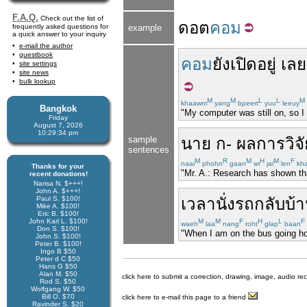
F.A.Q.
Check out the list of
ดอต
คอม
frequently asked questions for
example
a quick answer to your inquiry
e-mail the author
guestbook
คอม
ยัง
เปิด
อยู่
เลย
site settings
site news
bulk lookup
M
M
L
L
M
khaawm
yang
bpeert
yuu
leeuy
Bangkok
"My computer was still on, so I 
Friday
August 7, 2026
10:29:34 pm
sample
นาย
ก
-
ผลการวิจั
sentences
M
R
M
H
M
F
naai
phohn
gaan
wi
jai
len
kh
Thanks for your
"Mr. A.: Research has shown th
recent donations!
Narisa N. $+++!
John A. $+++!
Paul S. $100!
เวลา
นั่งรถ
กลับบ้
Mike A. $100!
Eric B. $100!
John Karl L. $100!
M
M
F
H
L
F
waeh
laa
nang
roht
glap
baan
Don S. $100!
"When I am on the bus going ho
John S. $100!
Peter B. $100!
Ingo B $50
Peter d C $50
Hans G $50
Alan M. $50
click here to submit a correction, drawing, image, audio re
Rod S. $50
Wolfgang W. $50
Bill O. $70
click here to e-mail this page to a friend
Ravinder S. $20