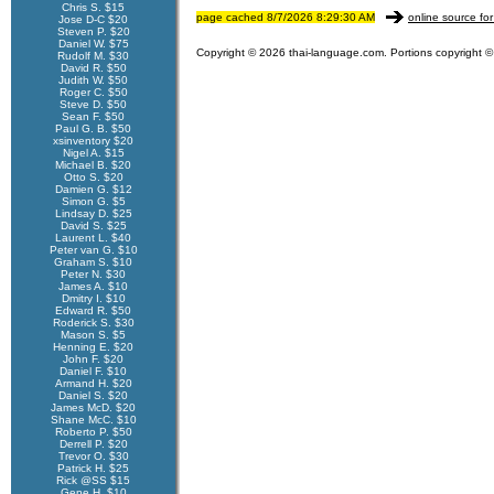
Chris S. $15
page cached 8/7/2026 8:29:30 AM
online source for
Jose D-C $20
Steven P. $20
Daniel W. $75
Copyright © 2026 thai-language.com. Portions copyright © 
Rudolf M. $30
David R. $50
Judith W. $50
Roger C. $50
Steve D. $50
Sean F. $50
Paul G. B. $50
xsinventory $20
Nigel A. $15
Michael B. $20
Otto S. $20
Damien G. $12
Simon G. $5
Lindsay D. $25
David S. $25
Laurent L. $40
Peter van G. $10
Graham S. $10
Peter N. $30
James A. $10
Dmitry I. $10
Edward R. $50
Roderick S. $30
Mason S. $5
Henning E. $20
John F. $20
Daniel F. $10
Armand H. $20
Daniel S. $20
James McD. $20
Shane McC. $10
Roberto P. $50
Derrell P. $20
Trevor O. $30
Patrick H. $25
Rick @SS $15
Gene H. $10