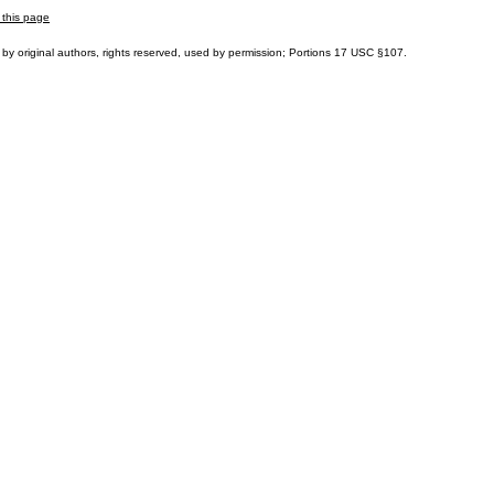
 this page
by original authors, rights reserved, used by permission; Portions
17 USC §107
.