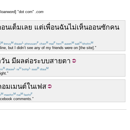
n loanword] "dot com"
.com
ออน
เต็ม
เลย
แต่
เพื่อน
ฉัน
ไม่
เห็น
ออน
ซักคน
M
M
L
F
R
F
R
M
H
M
m
leeuy
dtaae
pheuuan
chan
mai
hen
aawn
sak
khohn
ne, but I didn’t see any of my friends were on [the site]."
อ
วัน
มีผลต่อ
ระบบ
สายตา
R
L
H
L
R
M
hn
dtaaw
ra
bohp
saai
dtaa
ght."
คอมเมนต์
ใน
เฟส
M
M
M
F
m
maehn
nai
faeht
 Facebook comments."