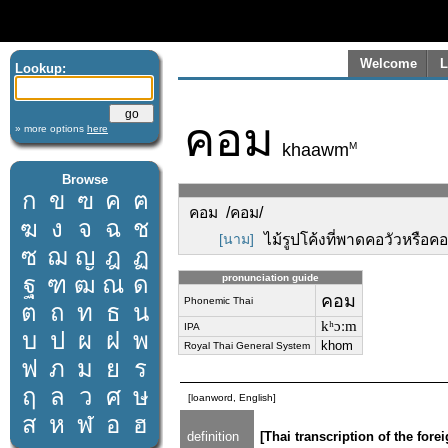
Welcome
L
Lookup:
คอม
» more options
here
M
khaawm
Browse
ก
ข
ฃ
ค
ฅ
คอม /คอม/
ฆ
ง
จ
ฉ
ช
[นาม]
ไม้รูปโค้งที่พาดคอวัวหรือ
ซ
ฌ
ญ
ฎ
ฏ
ฐ
ฑ
ฒ
ณ
ด
pronunciation guide
คอม
Phonemic Thai
ต
ถ
ท
ธ
น
kʰɔːm
IPA
บ
ป
ผ
ฝ
พ
khom
Royal Thai General System
ฟ
ภ
ม
ย
ร
ฤ
ล
ว
ศ
ษ
[loanword, English]
ส
ห
ฬ
อ
ฮ
definition
[Thai transcription of the fo