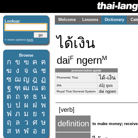
Welcome
Lessons
Dictionary
Cat
Lookup:
ได้เงิน
» more options
here
Browse
dai
ngern
F
M
ก
ข
ฃ
ค
ฅ
ฆ
ง
จ
ฉ
ช
pronunciation guide
ได้-เงิน
ซ
ฌ
ญ
ฎ
ฏ
Phonemic Thai
dâj ŋɤn
ฐ
ฑ
ฒ
ณ
ด
IPA
dai ngoen
Royal Thai General System
ต
ถ
ท
ธ
น
บ
ป
ผ
ฝ
พ
[verb]
ฟ
ภ
ม
ย
ร
ฤ
ล
ว
ศ
ษ
definition
to make money; receiv
ส
ห
ฬ
อ
ฮ