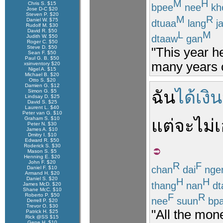
M
H
Chris S. $15
bpee
nee
kh
Jose D-C $20
Steven P. $20
M
R
Daniel W. $75
dtuaa
lang
j
Rudolf M. $30
David R. $50
L
M
dtaaw
gan
Judith W. $50
Roger C. $50
Steve D. $50
"This year he
Sean F. $50
Paul G. B. $50
many years o
xsinventory $20
Nigel A. $15
Michael B. $20
Otto S. $20
Damien G. $12
ฉัน
ได้เงิน
Simon G. $5
Lindsay D. $25
David S. $25
Laurent L. $40
Peter van G. $10
Graham S. $10
แต่
จะ
ไม่
Peter N. $30
James A. $10
Dmitry I. $10
Edward R. $50
Roderick S. $30
Mason S. $5
Henning E. $20
John F. $20
R
F
chan
dai
nge
Daniel F. $10
Armand H. $20
Daniel S. $20
H
H
thang
nan
dt
James McD. $20
Shane McC. $10
F
R
Roberto P. $50
nee
suun
bpa
Derrell P. $20
Trevor O. $30
"All the mone
Patrick H. $25
Rick @SS $15
Gene H. $10