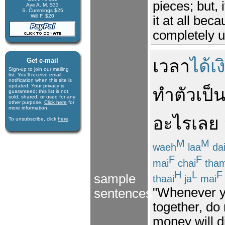
pieces; but, 
Aye A. M. $33
S. Cummings $25
Will F. $20
it at all bec
completely u
เวลา
ได้เง
Get e-mail
Sign-up to join our mail­ing
list. You'll receive e­mail
notification when this site is
updated. Your privacy is
ทำตัว
เป็
guaran­teed; this list is not
sold, shared, or used for any
other purpose.
Click here
for
more infor­mation.
อะไร
เลย
To unsubscribe, click
here
.
M
M
waeh
laa
da
F
F
mai
chai
tha
H
L
F
sample
thaai
ja
mai
"Whenever yo
sentences
together, do
money will d