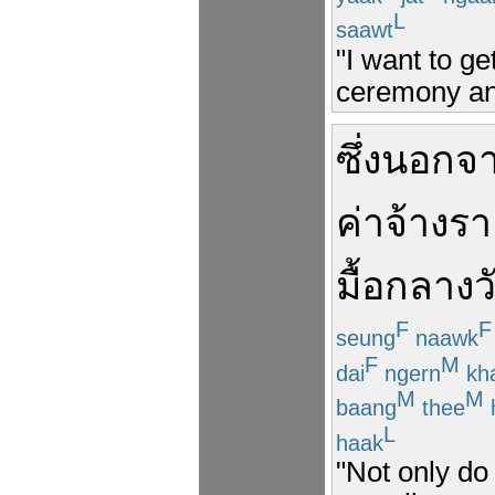
L
saawt
"I want to ge
ceremony and
ซึ่ง
นอกจ
ค่าจ้าง
รา
มื้อกลางว
F
F
seung
naawk
F
M
dai
ngern
kh
M
M
baang
thee
L
haak
"Not only do