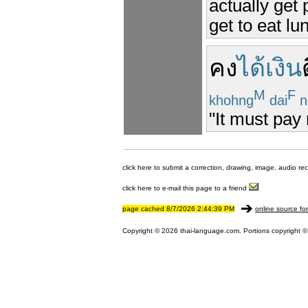
actually get 
get to eat lun
คง
ได้เงิน
M
F
khohng
dai
n
"It must pay 
click here to submit a correction, drawing, image, audio re
click here to e-mail this page to a friend
page cached 8/7/2026 2:44:39 PM
online source fo
Copyright © 2026 thai-language.com. Portions copyright © 