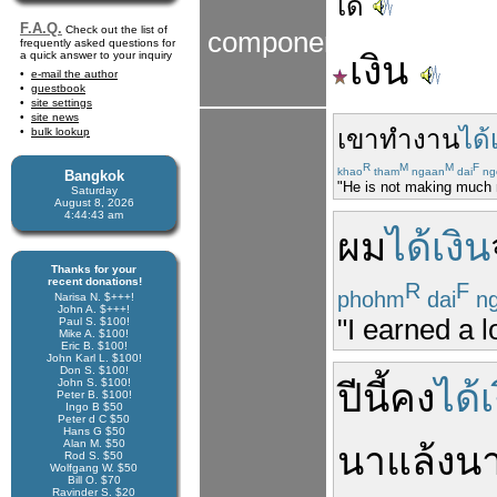
ได้
F.A.Q.
Check out the list of
components
frequently asked questions for
a quick answer to your inquiry
เงิน
e-mail the author
guestbook
site settings
site news
เขา
ทำงาน
ได้
bulk lookup
R
M
M
F
khao
tham
ngaan
dai
ng
Bangkok
"He is not making much
Saturday
August 8, 2026
4:44:44 am
ผม
ได้เงิน
Thanks for your
recent donations!
R
F
phohm
dai
ng
Narisa N. $+++!
John A. $+++!
"I earned a l
Paul S. $100!
Mike A. $100!
Eric B. $100!
John Karl L. $100!
Don S. $100!
John S. $100!
ปีนี้
คง
ได้เ
Peter B. $100!
Ingo B $50
Peter d C $50
Hans G $50
Alan M. $50
นา
แล้ง
น
Rod S. $50
Wolfgang W. $50
Bill O. $70
Ravinder S. $20