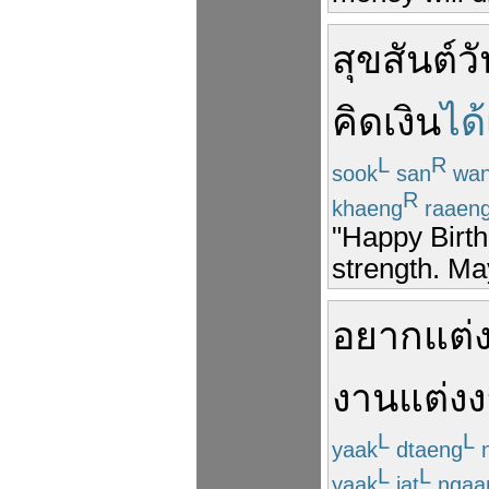
สุขสันต์วั
คิด
เงิน
ได้
L
R
sook
san
wa
R
khaeng
raaen
"Happy Birth
strength. Ma
อยาก
แต่
งานแต่ง
L
L
yaak
dtaeng
n
L
L
yaak
jat
ngaa