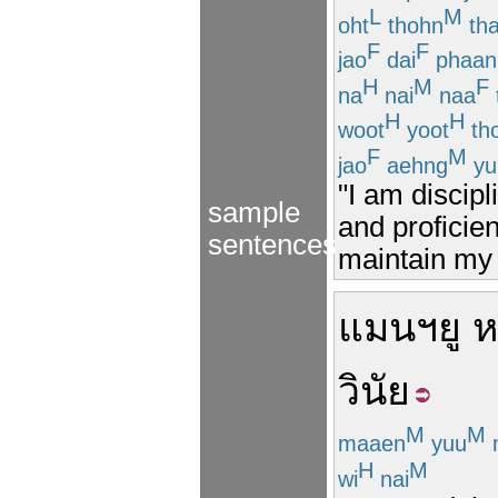
L
M
oht
thohn
th
F
F
jao
dai
phaan
H
M
F
na
nai
naa
H
H
woot
yoot
th
F
M
jao
aehng
yu
"I am discipl
sample
and proficien
sentences
maintain my
แมนฯยู
ห
วินัย
M
M
maaen
yuu
H
M
wi
nai