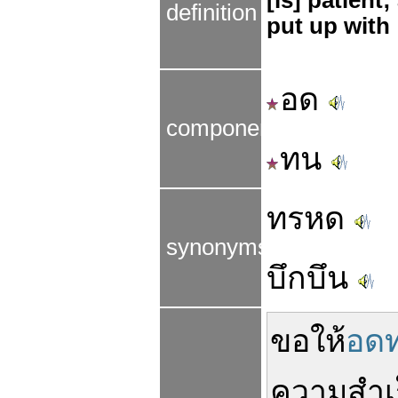
[is] patient;
definition
put up with
อด
components
ทน
ทรหด
synonyms
บึกบึน
ขอให้
อด
ความสำเ