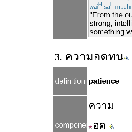
H
L
wai
sa
muuhr
"From the ou
strong, intel
something wa
ความ
อดทน
3.
definition
patience
ความ
อด
components