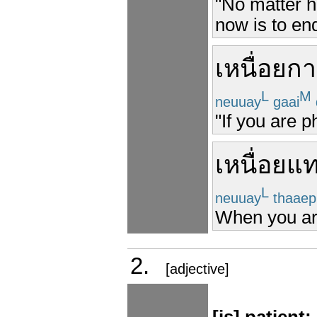
"No matter h
now is to end
เหนื่อย
กา
L
M
neuuay
gaai
"If you are 
เหนื่อย
แ
L
neuuay
thaaep
When you are
2.
[adjective]