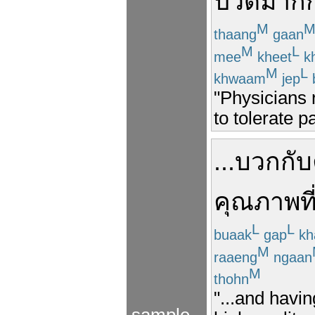
ปวด
มากก
M
thaang
gaan
M
L
mee
kheet
k
M
L
khwaam
jep
"Physicians 
to tolerate p
...
บวกกับ
คุณภาพ
ที
L
L
buaak
gap
kh
M
raaeng
ngaan
M
thohn
"...and havi