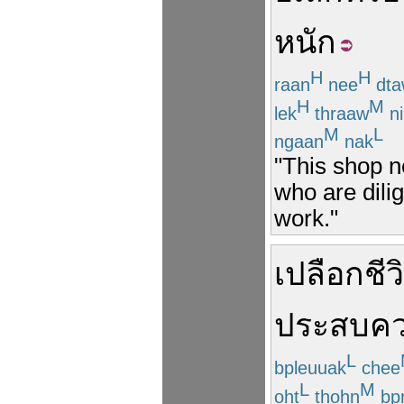
หนัก
H
H
raan
nee
dta
H
M
lek
thraaw
ni
M
L
ngaan
nak
"This shop n
who are dilig
work."
เปลือก
ชีว
ประสบคว
L
bpleuuak
chee
L
M
oht
thohn
bp