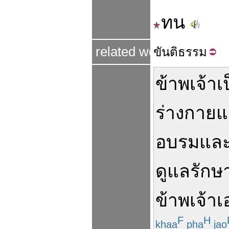
ทน
related word
ขันติ
ธรรม
ข้าพเจ้า
เ
ร่างกายแ
อบรม
แล
ดูแลรักษ
ข้าพเจ้า
เ
F
H
khaa
pha
jao