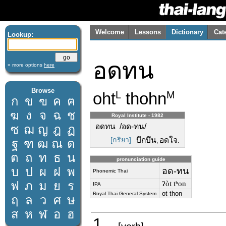
Welcome
Lessons
Dictionary
Cat
Lookup:
อดทน
» more options
here
Browse
oht
thohn
L
M
ก
ข
ฃ
ค
ฅ
ฆ
ง
จ
ฉ
ช
Royal Institute - 1982
อดทน /อด-ทน/
ซ
ฌ
ญ
ฎ
ฏ
[กริยา]
บึกบึน
อดใจ.
ฐ
ฑ
ฒ
ณ
ด
,
ต
ถ
ท
ธ
น
pronunciation guide
บ
ป
ผ
ฝ
พ
อด-ทน
Phonemic Thai
ฟ
ภ
ม
ย
ร
ʔòt tʰon
IPA
ot thon
Royal Thai General System
ฤ
ล
ว
ศ
ษ
ส
ห
ฬ
อ
ฮ
1.