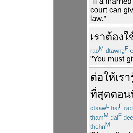
"If a married
court can gi
law."
เรา
ต้อง
ใ
M
F
rao
dtawng
c
"You must gi
ต่อให้
เรา
ที่สุด
ตอนน
L
F
dtaaw
hai
rao
M
F
tham
dai
de
M
thohn