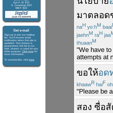
นโยบาย
Aye A. M. $33
S. Cummings $25
Will F. $20
มา
ตลอด
H
M
na
yo:h
baai
Get e-mail
M
H
jaehn
ra
jaa
Sign-up to join our mail­ing
list. You'll receive e­mail
M
notification when this site is
thuaan
updated. Your privacy is
guaran­teed; this list is not
"We have to 
sold, shared, or used for any
other purpose.
Click here
for
more infor­mation.
attempts at n
To unsubscribe, click
here
.
ขอให้
อด
R
F
khaaw
hai
oh
"Please be a 
สอง
ซื่อสั