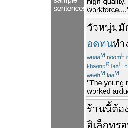
sample
high-quality
sentences
workforce,...
วัว
หนุ่ม
มั
อดทน
ทำ
M
L
wuaa
noom
R
H
khaeng
lae
o
M
M
waeh
laa
"The young m
worked arduo
ร้านนี้
ต้อ
อิเล็กทรอ