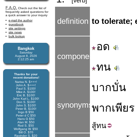
[verb]
F.A.Q.
Check out the list of
frequently asked questions for
a quick answer to your inquiry
definition
to tolerate;
e-mail the author
guestbook
site settings
site news
bulk lookup
อด
Bangkok
Saturday
components
August 8, 2026
2:12:26 am
ทน
Thanks for your
recent donations!
Narisa N. $+++!
บากบั่น
John A. $+++!
Paul S. $100!
Mike A. $100!
Eric B. $100!
John Karl L. $100!
Don S. $100!
synonyms
พากเพียร
John S. $100!
Peter B. $100!
Ingo B $50
Peter d C $50
Hans G $50
Alan M. $50
สู้
ทน
Rod S. $50
Wolfgang W. $50
Bill O. $70
Ravinder S. $20