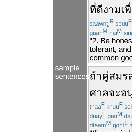
ที่
ดีงาม
เพื
R
F
saawng
seuu
M
M
gaan
nai
sin
"2. Be honest
tolerant, and
common goo
sample
ถ้า
คู่สมร
sentences
ศาล
จะ
อ
F
F
thaa
khuu
so
F
M
duay
gan
dai
M
L
dtaam
goht
m