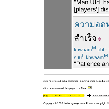
"Man Utd. had
[players'] di
ความอด
สำเร็จ
M
L
khwaam
oht
L
M
suu
khwaam
"Patience an
click here to submit a correction, drawing, image, audio re
click here to e-mail this page to a friend
page cached 8/7/2026 12:12:20 PM
online source f
Copyright © 2026 thai-language.com. Portions copyright © 