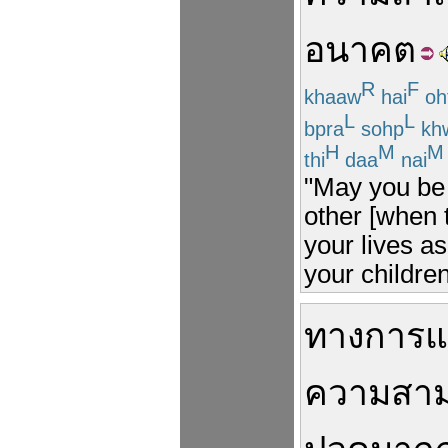
อนาคต
R
F
khaaw
hai
oh
L
L
bpra
sohp
kh
H
M
M
thi
daa
nai
"May you be 
other [when 
your lives a
your children
ทาง
การ
แ
ความสา