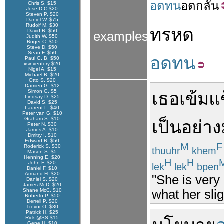
อดทน
อดกลั้น
Chris S. $15
Jose D-C $20
Steven P. $20
Daniel W. $75
Rudolf M. $30
ทรหด
David R. $50
examples
Judith W. $50
Roger C. $50
Steve D. $50
Sean F. $50
อดทน
Paul G. B. $50
xsinventory $20
Nigel A. $15
Michael B. $20
Otto S. $20
Damien G. $12
Simon G. $5
เธอ
เข้มแ
Lindsay D. $25
David S. $25
Laurent L. $40
Peter van G. $10
Graham S. $10
เป็นอย่า
Peter N. $30
James A. $10
Dmitry I. $10
Edward R. $50
M
F
Roderick S. $30
thuuhr
khem
Mason S. $5
Henning E. $20
H
H
John F. $20
lek
lek
bpen
Daniel F. $10
Armand H. $20
"She is very 
Daniel S. $20
James McD. $20
Shane McC. $10
what her slig
Roberto P. $50
Derrell P. $20
Trevor O. $30
Patrick H. $25
Rick @SS $15
Gene H. $10