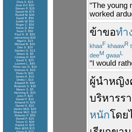
Chris S. $15
"The young m
Jose D-C $20
Steven P. $20
worked arduo
Daniel W. $75
Rudolf M. $30
David R. $50
Judith W. $50
Roger C. $50
Steve D. $50
ข้า
ขอ
ทำ
Sean F. $50
Paul G. B. $50
xsinventory $20
Nigel A. $15
F
R
Michael B. $20
khaa
khaaw
Otto S. $20
Damien G. $12
M
L
dee
gwaa
Simon G. $5
Lindsay D. $25
David S. $25
"I would rath
Laurent L. $40
Peter van G. $10
Graham S. $10
Peter N. $30
James A. $10
ผู้นำ
หญิง
Dmitry I. $10
Edward R. $50
Roderick S. $30
Mason S. $5
Henning E. $20
บริหารร
John F. $20
Daniel F. $10
Armand H. $20
Daniel S. $20
James McD. $20
หนัก
โดยไ
Shane McC. $10
Roberto P. $50
Derrell P. $20
Trevor O. $30
Patrick H. $25
เรียกขาน
Rick @SS $15
Gene H. $10