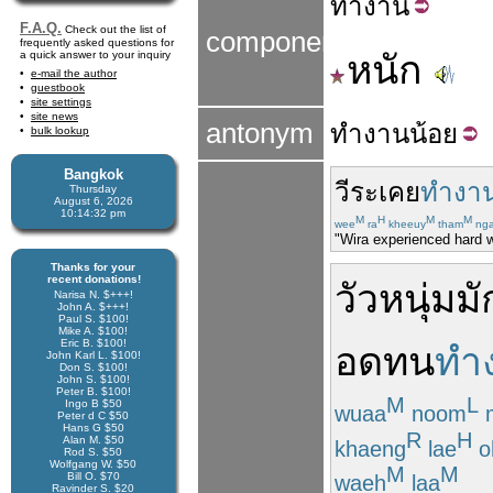
ทำ
งาน
F.A.Q.
Check out the list of
components
frequently asked questions for
a quick answer to your inquiry
หนัก
e-mail the author
guestbook
site settings
site news
antonym
ทำงาน
น้อย
bulk lookup
Bangkok
วีระ
เคย
ทำงา
Thursday
August 6, 2026
10:14:33 pm
M
H
M
M
wee
ra
kheeuy
tham
ng
"Wira experienced hard w
Thanks for your
recent donations!
วัว
หนุ่ม
มั
Narisa N. $+++!
John A. $+++!
Paul S. $100!
Mike A. $100!
Eric B. $100!
อดทน
ทำ
John Karl L. $100!
Don S. $100!
John S. $100!
Peter B. $100!
M
L
Ingo B $50
wuaa
noom
Peter d C $50
Hans G $50
R
H
Alan M. $50
khaeng
lae
o
Rod S. $50
Wolfgang W. $50
M
M
Bill O. $70
waeh
laa
Ravinder S. $20