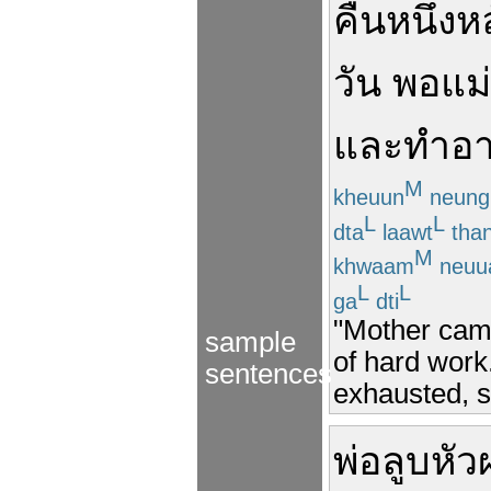
คืน
หนึ่ง
หล
วัน
พอ
แม่
และ
ทำอ
M
kheuun
neung
L
L
dta
laawt
tha
M
khwaam
neuu
L
L
ga
dti
"Mother came
sample
of hard work
sentences
exhausted, s
พ่อ
ลูบ
หัว