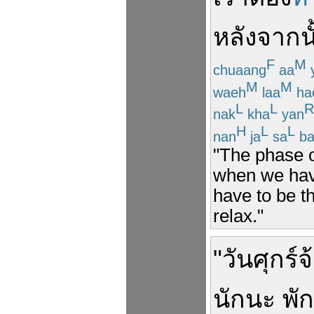
หลังจากนั
F
M
chuaang
aa
M
M
waeh
laa
ha
L
L
R
nak
kha
yan
H
L
L
nan
ja
sa
ba
"The phase o
when we have
have to be t
relax."
"
วันศุกร์
จ
นัก
นะ
พั