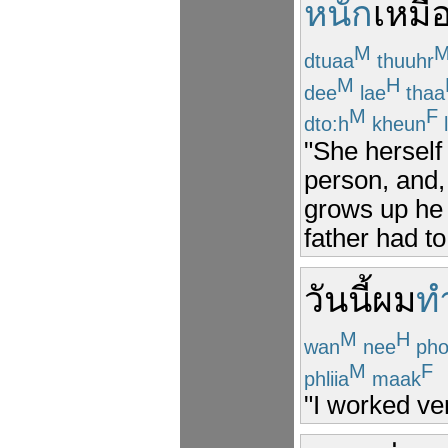
หนัก
เหมื
M
dtuaa
thuuhr
M
H
dee
lae
thaa
M
F
dto:h
kheun
"She herself
person, and,
grows up he 
father had to
วันนี้
ผม
ท
M
H
wan
nee
ph
M
F
phliia
maak
"I worked ver