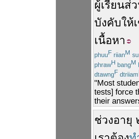
ผู้เรียน
ส่
บังคับ
ให้
เนื้อหา
F
M
phuu
riian
su
H
M
phraw
bang
F
dtawng
dtriiam
"Most studen
tests] force 
their answers
ช่วง
อายุ
เรา
ต้อง
ท