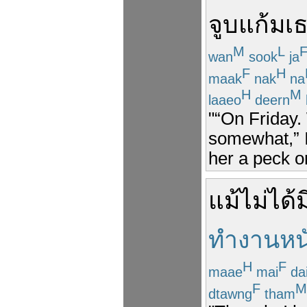
จูบ
แก้ม
เ
M
L
wan
sook
ja
F
H
maak
nak
na
H
M
laaeo
deern
"“On Friday.
somewhat,” I
her a peck o
แม้
ไม่ได้
ทำงานหน
H
F
maae
mai
da
F
M
dtawng
tham