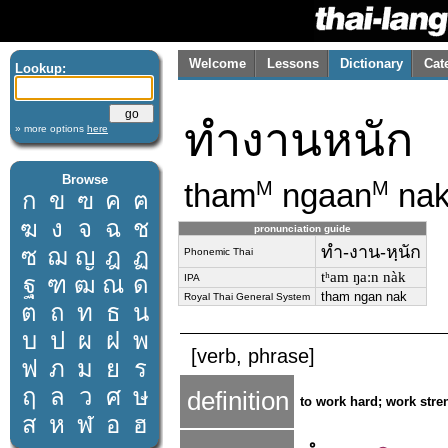
Welcome
Lessons
Dictionary
Cat
Lookup:
ทำงานหนัก
» more options
here
Browse
tham
ngaan
na
M
M
ก
ข
ฃ
ค
ฅ
ฆ
ง
จ
ฉ
ช
pronunciation guide
ทำ-งาน-หฺนัก
ซ
ฌ
ญ
ฎ
ฏ
Phonemic Thai
tʰam ŋaːn nàk
ฐ
ฑ
ฒ
ณ
ด
IPA
tham ngan nak
Royal Thai General System
ต
ถ
ท
ธ
น
บ
ป
ผ
ฝ
พ
[verb, phrase]
ฟ
ภ
ม
ย
ร
ฤ
ล
ว
ศ
ษ
definition
to work hard; work stre
ส
ห
ฬ
อ
ฮ