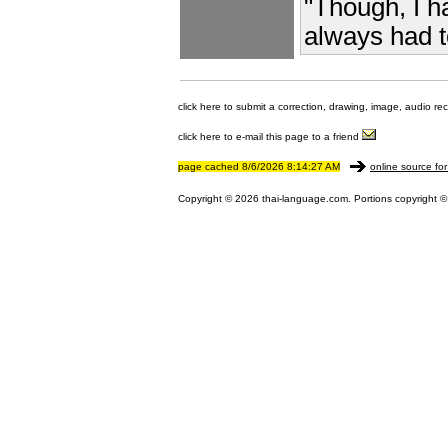
"Though, I h
always had t
click here to submit a correction, drawing, image, audio re
click here to e-mail this page to a friend
page cached 8/6/2026 8:14:27 AM
online source for
Copyright © 2026 thai-language.com. Portions copyright © 