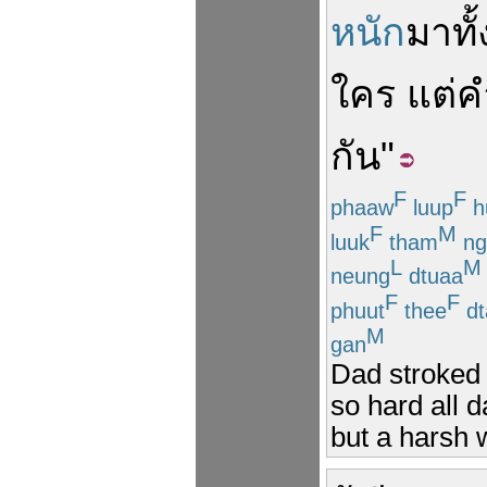
หนัก
มา
ทั
ใคร
แต่
ค
กัน
"
F
F
phaaw
luup
h
F
M
luuk
tham
ng
L
M
neung
dtuaa
F
F
phuut
thee
dt
M
gan
Dad stroked
so hard all 
but a harsh 