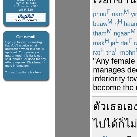
Aye A. M. $33
S. Cummings $25
Will F. $20
F
M
phuu
nam
yi
M
H
baaw
ri
haa
M
M
tham
ngaan
Get e-mail
H
L
F
mak
ja
dai
r
Sign-up to join our mail­ing
list. You'll receive e­mail
H
L
notification when this site is
rat
tha
mohn
updated. Your privacy is
guaran­teed; this list is not
"Any female
sold, shared, or used for any
other purpose.
Click here
for
more infor­mation.
manages deci
To unsubscribe, click
here
.
inferiority t
become the n
ตัว
เธอ
เอ
ไปได้
ก็
ไม