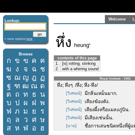
Welcome
L
Lookup:
หึ่ง
» more options
here
L
heung
Browse
contents of this page
ก
ข
ฃ
ค
ฅ
1.
[is] rotting; stinking
ฆ
ง
จ
ฉ
ช
2.
with a whirring sound
ซ
ฌ
ญ
ฎ
ฏ
Royal Institute - 1982
ฐ
ฑ
ฒ
ณ
ด
หึ่ง; หึ่งๆ /หึ่ง; หึ่ง-หึ่ง/
ต
ถ
ท
ธ
น
[วิเศษณ์]
มีกลิ่นเหม็นมาก.
บ
ป
ผ
ฝ
พ
[วิเศษณ์]
เสียงฆ้องดัง.
ฟ
ภ
ม
ย
ร
[วิเศษณ์]
เสียงผึ้งหรือแมลงภู่บิน.
[วิเศษณ์]
มีเสียงเช่นนั้น.
ฤ
ล
ว
ศ
ษ
[นาม]
ชื่อการเล่นชนิดหนึ่งที่ผู้แพ
ส
ห
ฬ
อ
ฮ