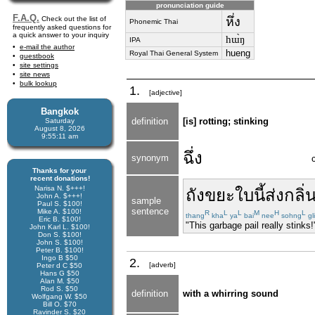
pronunciation guide
F.A.Q.
Check out the list of
หึ่ง
Phonemic Thai
frequently asked questions for
a quick answer to your inquiry
hɯ̀ŋ
IPA
e-mail the author
hueng
Royal Thai General System
guestbook
site settings
site news
bulk lookup
1.
[adjective]
Bangkok
definition
[is] rotting; stinking
Saturday
August 8, 2026
9:55:11 am
ฉึ่ง
synonym
Thanks for your
recent donations!
Narisa N. $+++!
ถังขยะ
ใบ
นี้
ส่ง
กลิ่
John A. $+++!
sample
Paul S. $100!
sentence
Mike A. $100!
R
L
L
M
H
L
thang
kha
ya
bai
nee
sohng
gl
Eric B. $100!
"This garbage pail really stinks!
John Karl L. $100!
Don S. $100!
John S. $100!
Peter B. $100!
Ingo B $50
2.
[adverb]
Peter d C $50
Hans G $50
Alan M. $50
Rod S. $50
definition
with a whirring sound
Wolfgang W. $50
Bill O. $70
Ravinder S. $20