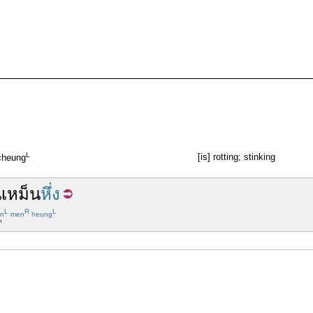
L
[is] rotting; stinking
cheung
นเหม็น
หึ่ง
L
R
L
in
men
heung
"