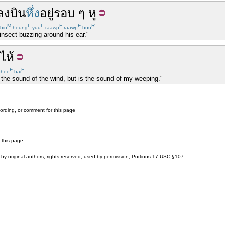
ลง
บิน
หึ่ง
อยู่
รอบ ๆ
หู
M
L
L
F
F
R
bin
heung
yuu
raawp
raawp
huu
insect buzzing around his ear."
ไห้
F
F
hee
hai
the sound of the wind, but is the sound of my weeping."
cording, or comment for this page
r this page
by original authors, rights reserved, used by permission; Portions
17 USC §107
.