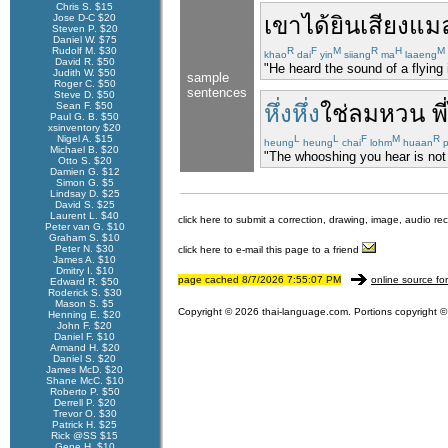
Chris S. $15
Jose D-C $20
เขา
ได้ยิน
เสียง
แม
Steven P. $20
Daniel W. $75
Rudolf M. $30
R
F
M
R
H
M
khao
dai
yin
siiang
ma
laaeng
David R. $50
"He heard the sound of a flying 
Judith W. $50
sample
Roger C. $50
sentences
Steve D. $50
Sean F. $50
หึ่ง
หึ่ง
ใช่
ลม
หวน
พี่
Paul G. B. $50
xsinventory $20
Nigel A. $15
L
L
F
M
R
heung
heung
chai
lohm
huaan
p
Michael B. $20
"The whooshing you hear is not 
Otto S. $20
Damien G. $12
Simon G. $5
Lindsay D. $25
David S. $25
Laurent L. $40
click here to submit a correction, drawing, image, audio re
Peter van G. $10
Graham S. $10
Peter N. $30
click here to e-mail this page to a friend
James A. $10
Dmitry I. $10
page cached 8/7/2026 7:55:07 PM
online source fo
Edward R. $50
Roderick S. $30
Mason S. $5
Copyright © 2026 thai-language.com. Portions copyright © 
Henning E. $20
John F. $20
Daniel F. $10
Armand H. $20
Daniel S. $20
James McD. $20
Shane McC. $10
Roberto P. $50
Derrell P. $20
Trevor O. $30
Patrick H. $25
Rick @SS $15
Gene H. $10