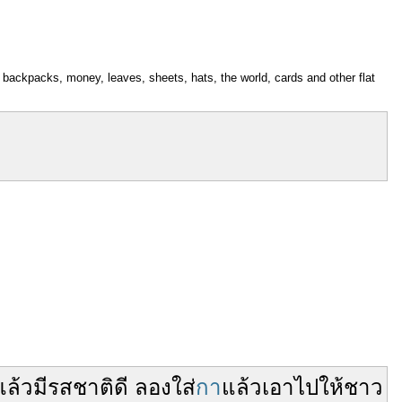
s, backpacks, money, leaves, sheets, hats, the world, cards and other flat
แล้ว
มีรสชาติ
ดี
ลอง
ใส่
กา
แล้ว
เอาไป
ให้
ชาว