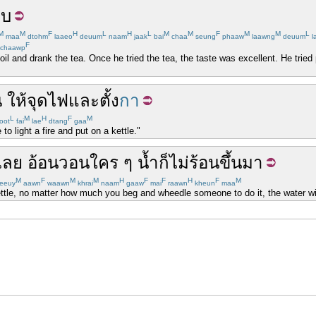
อบ
M
M
F
H
L
H
L
M
M
F
M
M
L
maa
dtohm
laaeo
deuum
naam
jaak
bai
chaa
seung
phaaw
laawng
deuum
l
F
chaawp
oil and drank the tea. Once he tried the tea, the taste was excellent. He tried 
น
ให้
จุดไฟ
และ
ตั้ง
กา
L
M
H
F
M
oot
fai
lae
dtang
gaa
to light a fire and put on a kettle."
เลย
อ้อนวอน
ใคร
ๆ
น้ำ
ก็
ไม่
ร้อน
ขึ้นมา
M
F
M
M
H
F
F
H
F
M
eeuy
aawn
waawn
khrai
naam
gaaw
mai
raawn
kheun
maa
kettle, no matter how much you beg and wheedle someone to do it, the water wil