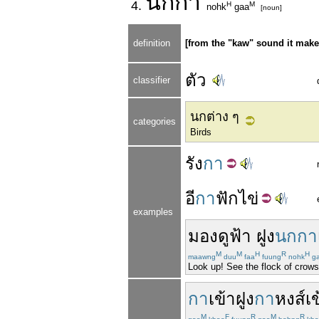
นก
กา
4.
H
M
nohk
gaa
[noun]
definition
[from the "kaw" sound it make
ตัว
classifier
นกต่าง ๆ
categories
Birds
รัง
กา
อี
กา
ฟัก
ไข่
examples
มองดู
ฟ้า
ฝูง
นกกา
M
M
H
R
H
maawng
duu
faa
fuung
nohk
g
Look up! See the flock of crows
กา
เข้า
ฝูง
กา
หงส์
เข
M
F
R
M
R