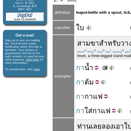
[noun]
Aye A. M. $33
S. Cummings $25
Will F. $20
definition
teapot-kettle with a spout, tic
ใบ
classifier
Get e-mail
Sign-up to join our mail­ing
สาม
ขา
สำหรับ
วา
list. You'll receive e­mail
notification when this site is
updated. Your privacy is
R
R
R
L
M
saam
khaa
sam
rap
waang
gaa
guaran­teed; this list is not
trivet, a three-legged stand ma
sold, shared, or used for any
other purpose.
Click here
for
more infor­mation.
กา
น้ำ
To unsubscribe, click
here
.
examples
กา
ต้ม
กา
กาแฟ
กา
ใส่
กาแฟ
ท่าน
เลย
ลอง
เอา
ใ