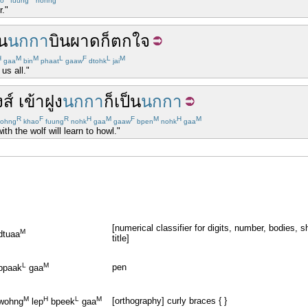
o
fuung
hohng
r."
็น
นกกา
บิน
ผาด
ก็
ตกใจ
H
M
M
L
F
L
M
gaa
bin
phaat
gaaw
dtohk
jai
us all."
ส์
เข้า
ฝูง
นกกา
ก็
เป็น
นกกา
R
F
R
H
M
F
M
H
M
ohng
khao
fuung
nohk
gaa
gaaw
bpen
nohk
gaa
h the wolf will learn to howl."
[numerical classifier for digits, number, bodies, s
M
dtuaa
title]
L
M
pen
bpaak
gaa
M
H
L
M
[orthography] curly braces { }
wohng
lep
bpeek
gaa