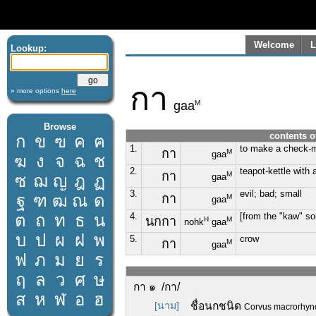
Welcome
L
Lookup:
กา
» more options
here
M
gaa
Browse
contents o
ก
ข
ฃ
ค
ฅ
1.
to make a check-m
กา
M
gaa
ฆ
ง
จ
ฉ
ช
2.
teapot-kettle with 
กา
M
ซ
ฌ
ญ
ฎ
ฏ
gaa
3.
evil; bad; small
ฐ
ฑ
ฒ
ณ
ด
กา
M
gaa
ต
ถ
ท
ธ
น
4.
[from the "kaw" so
นกกา
H
M
nohk
gaa
บ
ป
ผ
ฝ
พ
5.
crow
กา
M
gaa
ฟ
ภ
ม
ย
ร
ฤ
ล
ว
ศ
ษ
กา ๑ /กา/
ส
ห
ฬ
อ
ฮ
[นาม]
ชื่อนกชนิด
Corvus macrorhy