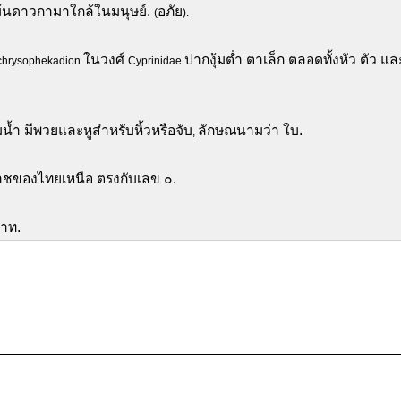
แม้นดาวกามาใกล้ในมนุษย์.
อภัย
(
).
ในวงศ์
ปากงุ้มต่ำ ตาเล็ก ตลอดทั้งหัว ตัว 
 chrysophekadion
Cyprinidae
น้ำ มีพวยและหูสำหรับหิ้วหรือจับ
ลักษณนามว่า ใบ.
,
กราชของไทยเหนือ ตรงกับเลข ๐.
บาท.