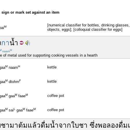
k, sign or mark set against an item
[numerical classifier for bottles, drinking glasse
M
bai
objects, eggs]; [colloquial classifier for eggs]
ง
กา
น้ำ
M
H
naam
de of metal used for supporting cooking vessels in a hearth
M
H
kettle
gaa
naam
M
F
kettle
gaa
dtohm
M
M
M
coffee pot
gaa
gaa
faae
M
L
M
M
coffee pot
gaa
sai
gaa
faae
บชา
มา
ต้ม
แล้ว
ดื่ม
น้ำ
จาก
ใบชา
ซึ่ง
พอ
ลอง
ดื่ม