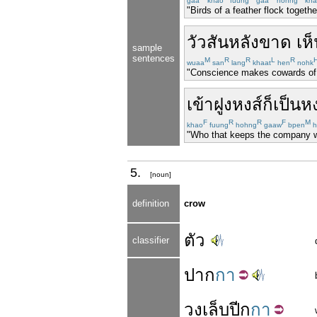
gaa
khao
fuung
gaa
hohng
kha
"Birds of a feather flock togethe
วัว
สันหลัง
ขาด
เห
sample
sentences
M
R
R
L
R
wuaa
san
lang
khaat
hen
nohk
"Conscience makes cowards of 
เข้า
ฝูง
หงส์
ก็
เป็น
หง
F
R
R
F
M
khao
fuung
hohng
gaaw
bpen
h
"Who that keeps the company wit
5.
[noun]
definition
crow
ตัว
classifier
ปาก
กา
วงเล็บ
ปีก
กา