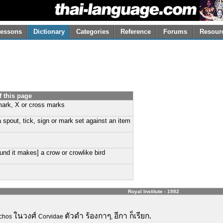
essons
Dictionary
Categories
Reference
Forums
Resour
f this page
ark, X or cross marks
a spout, tick, sign or mark set against an item
und it makes] a crow or crowlike bird
Royal Institute - 1982
ในวงศ์
ตัวดำ ร้องกาๆ
อีกา ก็เรียก.
nchos
Corvidae
,