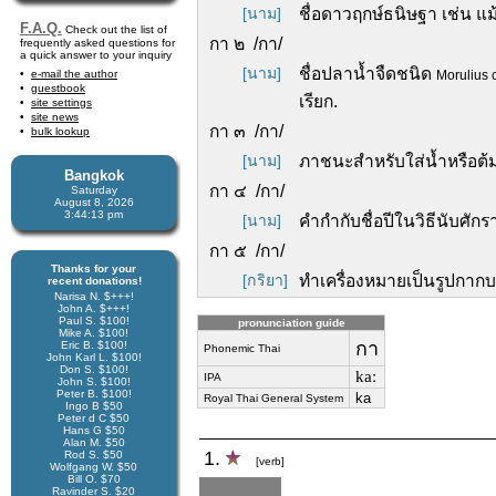
[นาม]
ชื่อดาวฤกษ์ธนิษฐา เช่น 
F.A.Q.
Check out the list of
กา ๒ /กา/
frequently asked questions for
a quick answer to your inquiry
[นาม]
ชื่อปลาน้ำจืดชนิด
e-mail the author
Morulius
guestbook
เรียก.
site settings
site news
กา ๓ /กา/
bulk lookup
[นาม]
ภาชนะสำหรับใส่น้ำหรือต้ม
Bangkok
กา ๔ /กา/
Saturday
August 8, 2026
3:44:14 pm
[นาม]
คำกำกับชื่อปีในวิธีนับศั
กา ๕ /กา/
Thanks for your
[กริยา]
ทำเครื่องหมายเป็นรูปกาก
recent donations!
Narisa N. $+++!
John A. $+++!
Paul S. $100!
pronunciation guide
Mike A. $100!
กา
Eric B. $100!
Phonemic Thai
John Karl L. $100!
Don S. $100!
kaː
IPA
John S. $100!
Peter B. $100!
ka
Royal Thai General System
Ingo B $50
Peter d C $50
Hans G $50
Alan M. $50
1.
Rod S. $50
[verb]
Wolfgang W. $50
Bill O. $70
Ravinder S. $20