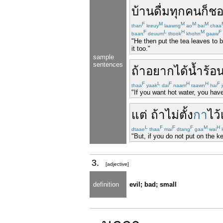
บ้าน
ดื่ม
ทุกคน
ก็
ช
F
M
M
M
M
than
leeuy
laawng
ao
bai
chaa
F
L
H
M
F
baan
deuum
thook
khohn
gaaw
"He then put the tea leaves to b
it too."
sample
sentences
ถ้า
อยาก
ได้
น้ำร้อ
F
L
F
H
H
F
thaa
yaak
dai
naam
raawn
hai
j
"If you want hot water, you have 
แต่
ถ้า
ไม่
ตั้ง
กา
ไว้
L
F
F
F
M
H
dtaae
thaa
mai
dtang
gaa
wai
l
"But, if you do not put on the 
3.
[adjective]
definition
evil; bad; small