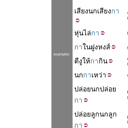
เสียง
นก
เสียง
กา
หุ่น
ไล่
กา
กา
ใน
ฝูง
หงส์
examples
ตี
งู
ให้
กา
กิน
นก
กา
เหว่า
ปล่อย
นก
ปล่อย
กา
ปล่อย
ลูกนก
ลูก
กา