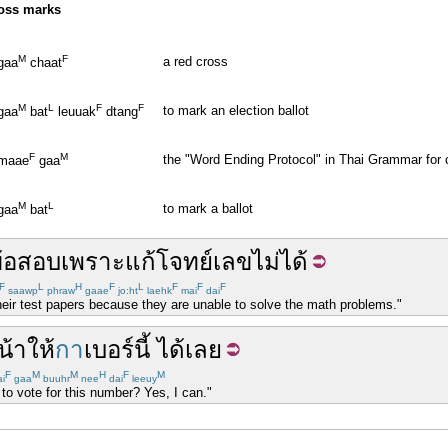
ross marks
M
F
a red cross
gaa
chaat
M
L
F
F
to mark an election ballot
gaa
bat
leuuak
dtang
F
M
the "Word Ending Protocol" in Thai Grammar for o
maae
gaa
M
L
to mark a ballot
gaa
bat
้อสอบ
เพราะ
แก้
โจทย์
เลข
ไม่ได้
F
L
H
F
L
F
F
F
saawp
phraw
gaae
jo:ht
laehk
mai
dai
eir test papers because they are unable to solve the math problems."
น้า
ให้
กา
เบอร์
นี้
ได้เลย
F
M
M
H
F
M
i
gaa
buuhr
nee
dai
leeuy
to vote for this number? Yes, I can."