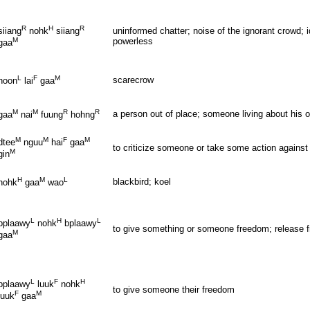
R
H
R
uninformed chatter; noise of the ignorant crowd; i
siiang
nohk
siiang
powerless
M
gaa
L
F
M
scarecrow
hoon
lai
gaa
M
M
R
R
a person out of place; someone living about his o
gaa
nai
fuung
hohng
M
M
F
M
dtee
nguu
hai
gaa
to criticize someone or take some action again
M
gin
H
M
L
blackbird; koel
nohk
gaa
wao
L
H
L
bplaawy
nohk
bplaawy
to give something or someone freedom; release f
M
gaa
L
F
H
bplaawy
luuk
nohk
to give someone their freedom
F
M
luuk
gaa