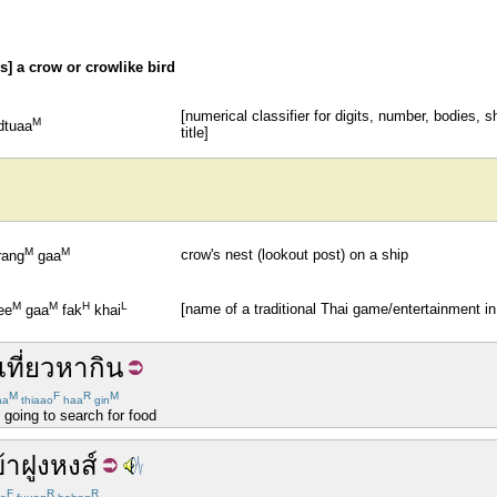
s] a crow or crowlike bird
[numerical classifier for digits, number, bodies, s
M
dtuaa
title]
M
M
crow's nest (lookout post) on a ship
rang
gaa
M
M
H
L
[name of a traditional Thai game/entertainment in
ee
gaa
fak
khai
เที่ยวหา
กิน
M
F
R
M
aa
thiaao
haa
gin
 going to search for food
้า
ฝูง
หงส์
F
R
R