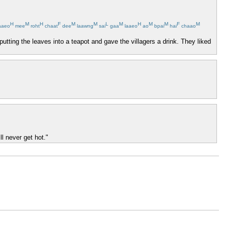
H
M
H
F
M
M
L
M
H
M
M
F
M
aaeo
mee
roht
chaat
dee
laawng
sai
gaa
laaeo
ao
bpai
hai
chaao
putting the leaves into a teapot and gave the villagers a drink. They liked
l never get hot."