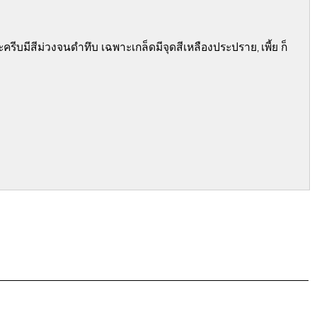
และครีบมีสีม่วงจนดำทึบ เฉพาะเกล็ดมีจุดสีเหลืองประปราย
เพี้ย ก็
,