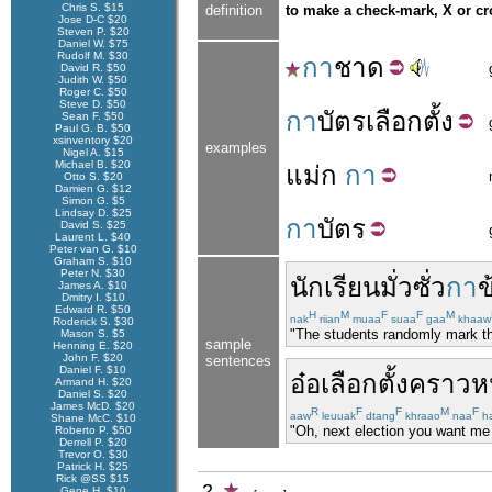
Chris S. $15
definition
to make a check-mark, X or c
Jose D-C $20
Steven P. $20
Daniel W. $75
Rudolf M. $30
กา
ชาด
David R. $50
Judith W. $50
Roger C. $50
Steve D. $50
กา
บัตร
เลือกตั้ง
Sean F. $50
Paul G. B. $50
xsinventory $20
examples
Nigel A. $15
Michael B. $20
แม่
ก
กา
Otto S. $20
Damien G. $12
Simon G. $5
Lindsay D. $25
กา
บัตร
David S. $25
Laurent L. $40
Peter van G. $10
Graham S. $10
Peter N. $30
นักเรียน
มั่วซั่ว
กา
ข
James A. $10
Dmitry I. $10
Edward R. $50
H
M
F
F
M
nak
riian
muaa
suaa
gaa
khaaw
Roderick S. $30
"The students randomly mark th
Mason S. $5
sample
Henning E. $20
John F. $20
sentences
Daniel F. $10
อ๋อ
เลือกตั้ง
คราวห
Armand H. $20
Daniel S. $20
James McD. $20
R
F
F
M
F
aaw
leuuak
dtang
khraao
naa
ha
Shane McC. $10
"Oh, next election you want me 
Roberto P. $50
Derrell P. $20
Trevor O. $30
Patrick H. $25
Rick @SS $15
2.
Gene H. $10