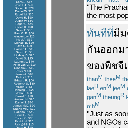
Chris S. $15
"The Prachar
Jose D-C $20
Steven P. $20
Daniel W. $75
the most pop
Rudolf M. $30
David R. $50
Judith W. $50
Roger C. $50
Steve D. $50
ทันทีที่
มีม
Sean F. $50
Paul G. B. $50
xsinventory $20
Nigel A. $15
Michael B. $20
กัน
ออก
ม
Otto S. $20
Damien G. $12
Simon G. $5
Lindsay D. $25
David S. $25
Laurent L. $40
ของ
พืช
จี
Peter van G. $10
Graham S. $10
Peter N. $30
James A. $10
M
M
Dmitry I. $10
than
thee
th
Edward R. $50
Roderick S. $30
H
M
M
lae
en
jee
Mason S. $5
Henning E. $20
John F. $20
M
R
gan
theung
Daniel F. $10
Armand H. $20
M
Daniel S. $20
o:h
James McD. $20
Shane McC. $10
"Just as soo
Roberto P. $50
Derrell P. $20
Trevor O. $30
and NGOs cam
Patrick H. $25
Rick @SS $15
Gene H. $10