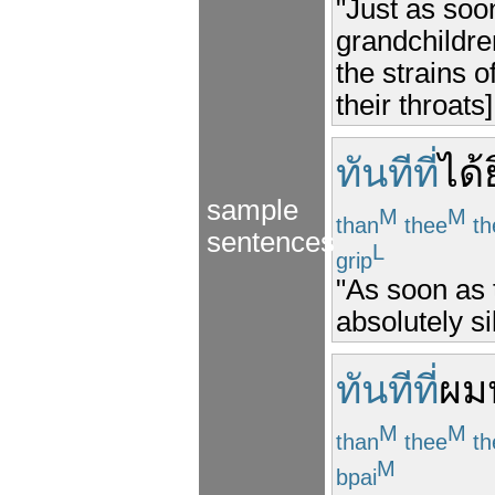
"Just as soo
grandchildr
the strains o
their throats]
ทันทีที่
ได้
sample
M
M
than
thee
th
sentences
L
grip
"As soon as 
absolutely si
ทันทีที่
ผม
M
M
than
thee
th
M
bpai