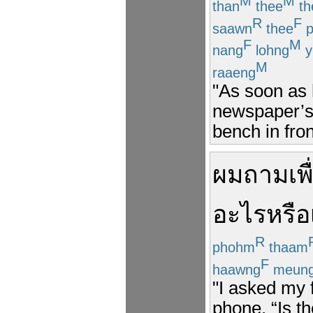
M
M
than
thee
th
R
F
saawn
thee
p
F
M
nang
lohng
y
M
raaeng
"As soon as h
newspaper’s 
bench in fro
ผม
ถาม
เพ
อะไร
หรือ
R
phohm
thaam
F
haawng
meun
"I asked my 
phone, “Is t