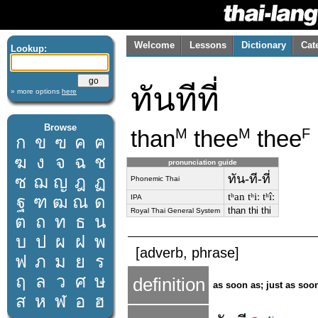
Welcome
Lessons
Dictionary
Cat
Lookup:
ทันทีที่
» more options
here
Browse
than
thee
thee
M
M
F
ก
ข
ฃ
ค
ฅ
ฆ
ง
จ
ฉ
ช
pronunciation guide
ทัน-ที-ที่
ซ
ฌ
ญ
ฎ
ฏ
Phonemic Thai
tʰan tʰiː tʰîː
ฐ
ฑ
ฒ
ณ
ด
IPA
than thi thi
Royal Thai General System
ต
ถ
ท
ธ
น
บ
ป
ผ
ฝ
พ
[adverb, phrase]
ฟ
ภ
ม
ย
ร
ฤ
ล
ว
ศ
ษ
definition
as soon as; just as soo
ส
ห
ฬ
อ
ฮ