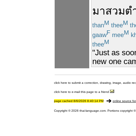
มา
สวม
ต
M
M
than
thee
th
F
M
gaaw
mee
k
M
thee
"Just as soon
new one came
click here to submit a correction, drawing, image, audio re
click here to e-mail this page to a friend
page cached 8/6/2026 8:40:14 PM
online source fo
Copyright © 2026 thai-language.com. Portions copyright © 