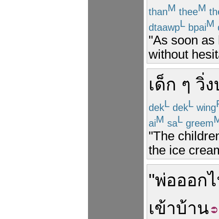
M
M
than
thee
th
L
M
dtaawp
bpai
"As soon as 
without hesit
เด็ก ๆ
วิ่ง
L
L
dek
dek
wing
M
L
ai
sa
greem
"The childre
the ice crea
"
พ่อ
ออกไ
เข้า
บ้าน