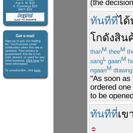
(the decisio
Aye A. M. $33
S. Cummings $25
Will F. $20
ทันทีที่
ได้
โกดัง
สินค
Get e-mail
Sign-up to join our mail­ing
list. You'll receive e­mail
notification when this site is
M
M
than
thee
th
updated. Your privacy is
guaran­teed; this list is not
L
M
sold, shared, or used for any
sang
gaan
ha
other purpose.
Click here
for
more infor­mation.
M
ngaan
dtawng
To unsubscribe, click
here
.
"As soon as 
ordered one 
to be opened 
ทันทีที่
เข