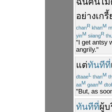
ฉัน
คันไม้
อย่าง
เกรี
R
M
chan
khan
m
M
R
yin
siiang
th
"I get antsy
angrily."
แต่
ทันทีที่
L
M
dtaae
than
t
M
M
aa
gaan
dto
"But, as soo
ทันทีที่
ผู้