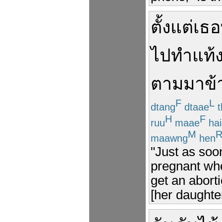
ตั้งแต่
เธอ
ไป
ทำแท้
ตามมา
ข้
F
L
dtang
dtaae
t
H
F
ruu
maae
hai
M
maawng
hen
"Just as soo
pregnant wh
get an abort
[her daughte