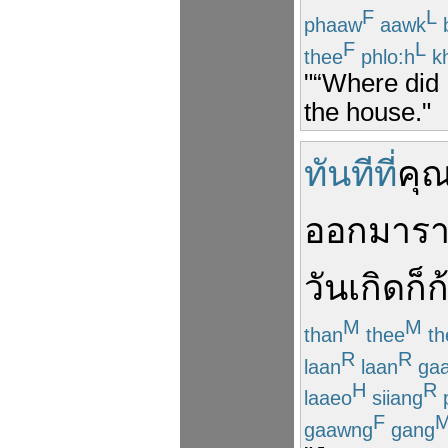
F
L
phaaw
aawk
b
F
L
thee
phlo:h
k
"“Where did 
the house."
ทันทีที่
คุณ
ออกมา
รา
วันเกิด
ก็
ก
M
M
than
thee
th
R
R
laan
laan
ga
H
R
laaeo
siiang
p
F
gaawng
gang