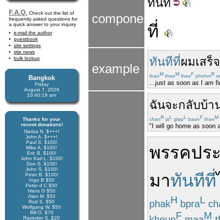
ทัน
ที
F.A.Q.
Check out the list of
components
frequently asked questions for
a quick answer to your inquiry
ที่
e-mail the author
guestbook
site settings
site news
ทันทีที่
ผม
เสร็
bulk lookup
example
M
M
F
R
than
thee
thee
phohm
s
Bangkok
...just as soon as I am fi
Friday
August 7, 2026
10:40:19 am
ฉัน
จะกลับ
บ้า
R
L
L
F
M
Thanks for your
chan
ja
glap
baan
than
recent donations!
"I will go home as soon a
Narisa N. $+++!
John A. $+++!
Paul S. $100!
พรรค
ปร
Mike A. $100!
Eric B. $100!
John Karl L. $100!
Don S. $100!
John S. $100!
มา
ทันทีที่
Peter B. $100!
Ingo B $50
Peter d C $50
Hans G $50
Alan M. $50
H
L
phak
bpra
ch
Rod S. $50
Wolfgang W. $50
Bill O. $70
F
M
kheun
maa
t
Ravinder S. $20