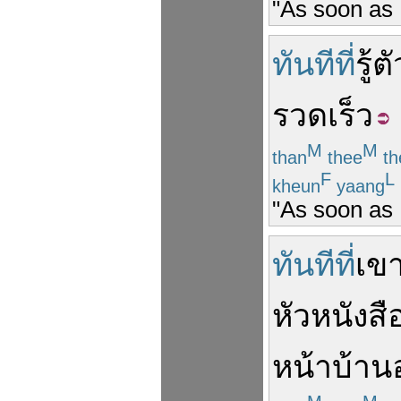
"As soon as 
ทันทีที่
รู้ต
รวดเร็ว
M
M
than
thee
th
F
L
kheun
yaang
"As soon as 
ทันทีที่
เข
หัว
หนังสื
หน้า
บ้าน