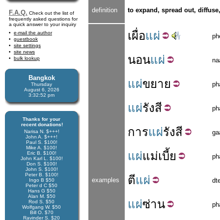
definition
to expand, spread out, diffuse,
F.A.Q.
Check out the list of
frequently asked questions for
a quick answer to your inquiry
เผื่อ
แผ่
e-mail the author
ph
guestbook
site settings
site news
นอน
แผ่
bulk lookup
na
Bangkok
แผ่
ขยาย
ph
Thursday
August 6, 2026
3:32:52 pm
แผ่
รังสี
ph
Thanks for your
recent donations!
การ
แผ่
รังสี
Narisa N. $+++!
ga
John A. $+++!
Paul S. $100!
Mike A. $100!
แผ่
แม่เบี้ย
Eric B. $100!
ph
John Karl L. $100!
Don S. $100!
John S. $100!
Peter B. $100!
ตี
แผ่
examples
dt
Ingo B $50
Peter d C $50
Hans G $50
Alan M. $50
แผ่
ซ่าน
Rod S. $50
ph
Wolfgang W. $50
Bill O. $70
Ravinder S. $20