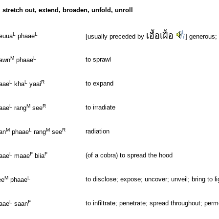
 stretch out, extend, broaden, unfold, unroll
เอื้อเฝื้อ
L
L
euua
phaae
[usually preceded by
] generous;
M
L
to sprawl
awn
phaae
L
L
R
to expand
aae
kha
yaai
L
M
R
to irradiate
aae
rang
see
M
L
M
R
radiation
an
phaae
rang
see
L
F
F
(of a cobra) to spread the hood
aae
maae
biia
M
L
to disclose; expose; uncover; unveil; bring to li
ee
phaae
L
F
to infiltrate; penetrate; spread throughout; per
aae
saan