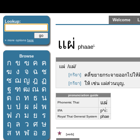
Welcome
L
Lookup:
แผ่
» more options
here
L
phaae
Browse
ก
ข
ฃ
ค
ฅ
แผ่ /แผ่/
ฆ
ง
จ
ฉ
ช
[กริยา]
คลี่ขยายกระจายออกไปให้มี
ซ
ฌ
ญ
ฎ
ฏ
[กริยา]
ให้ เช่น แผ่ส่วนบุญ.
ฐ
ฑ
ฒ
ณ
ด
ต
ถ
ท
ธ
น
pronunciation guide
แผ่
Phonemic Thai
บ
ป
ผ
ฝ
พ
pʰɛ̀ː
IPA
ฟ
ภ
ม
ย
ร
phae
Royal Thai General System
ฤ
ล
ว
ศ
ษ
ส
ห
ฬ
อ
ฮ
[verb]