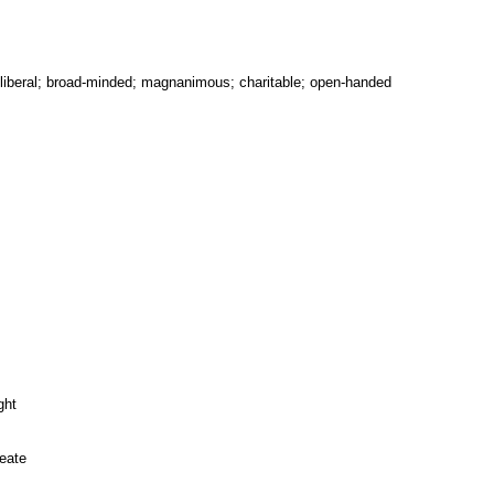
 liberal; broad-minded; magnanimous; charitable; open-handed
ght
meate