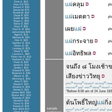
Chris S. $15
แผ่
คลุม
ph
Jose D-C $20
Steven P. $20
Daniel W. $75
Rudolf M. $30
แผ่
เมตตา
David R. $50
ph
Judith W. $50
Roger C. $50
Steve D. $50
Sean F. $50
เผย
แผ่
ph
Paul G. B. $50
xsinventory $20
Nigel A. $15
Michael B. $20
แผ่
กระจาย
Otto S. $20
ph
Damien G. $12
Simon G. $5
Lindsay D. $25
David S. $25
แผ่
อิทธิพล
ph
Laurent L. $40
Peter van G. $10
Graham S. $10
Peter N. $30
จนถึง
๘
โมงเช้า
ข
James A. $10
Dmitry I. $10
Edward R. $50
Roderick S. $30
เสียง
ข่าว
วิทยุ
Mason S. $5
Henning E. $20
John F. $20
M
R
L
M
john
theung
bpaaet
mo:hng
cha
Daniel F. $10
R
L
M
R
L
Armand H. $20
meuuan
gap
mee
siiang
khaao
w
Daniel S. $20
"Before 8:00 am of 24 June 1932
James McD. $20
Shane McC. $10
Roberto P. $50
ต้น
โพธิ์
ใหญ่
แผ่
กิ
Derrell P. $20
Trevor O. $30
Patrick H. $25
sample
F
M
L
L
L
Rick @SS $15
dtohn
pho:h
yai
phaae
ging
gaa
Gene H. $10