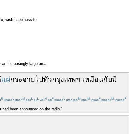
to; wish happiness to
r an increasingly large area
้
แผ่
กระจาย
ไป
ทั่ว
กรุงเทพฯ
เหมือนกับ
มี
R
L
M
L
L
H
F
L
L
M
M
F
M
F
g
khaao
gaan
bpa
dti
wat
dai
phaae
gra
jaai
bpai
thuaa
groong
thaehp
nt had been announced on the radio."