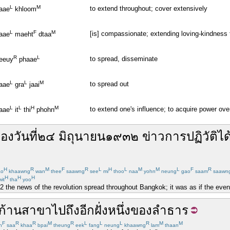
L
M
to extend throughout; cover extensively
aae
khloom
L
F
M
[is] compassionate; extending loving-kindness 
aae
maeht
dtaa
R
L
to spread, disseminate
eeuy
phaae
L
L
M
to spread out
aae
gra
jaai
L
L
H
M
to extend one's influence; to acquire power ove
aae
it
thi
phohn
อง
วันที่
๒
๔
มิถุนายน
๑
๙
๓
๒
ข่าว
การ
ปฏิวัติ
ได
H
R
M
F
R
L
H
L
M
M
L
F
R
ao
khaawng
wan
thee
saawng
see
mi
thoo
naa
yohn
neung
gao
saam
saawn
H
H
H
it
tha
yoo
 the news of the revolution spread throughout Bangkok; it was as if the eve
่งก้านสาขา
ไป
ถึง
อีก
ฝั่ง
หนึ่ง
ของ
ลำธาร
F
R
R
M
R
L
L
L
R
M
M
n
saa
khaa
bpai
theung
eek
fang
neung
khaawng
lam
thaan