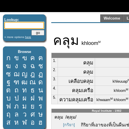
Welcome
L
Lookup:
คลุม
» more options
here
M
khloom
Browse
ก
ข
ฃ
ค
ฅ
1.
คลุม
ฆ
ง
จ
ฉ
ช
2.
คลุม
ซ
ฌ
ญ
ฎ
ฏ
3.
ฐ
ฑ
ฒ
ณ
ด
เคลือบคลุม
khleuuap
ต
ถ
ท
ธ
น
4.
คลุมเครือ
M
khloom
บ
ป
ผ
ฝ
พ
5.
ความคลุมเครือ
M
M
khwaam
khloom
ฟ
ภ
ม
ย
ร
Royal Institute - 1982
ฤ
ล
ว
ศ
ษ
คลุม /คฺลุม/
ส
ห
ฬ
อ
ฮ
[กริยา]
กิริยาที่เอาของที่เป็นผืนเช