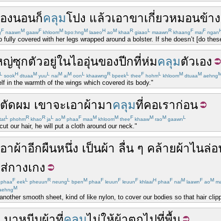
้อง
นอน
ก็
คลุม
โปง
แล้ว
เอา
ขา
เกี่ยว
หมอนข้าง
F
M
F
M
M
H
M
R
L
R
F
F
g
naawn
gaaw
khloom
bpo:hng
laaeo
ao
khaa
giaao
maawn
khaang
mai
ngan
 fully covered with her legs wrapped around a bolster. If she doesn’t [do these
หญ่
ซุก
ตัว
อยู่
ใน
ไออุ่น
ของ
ปีก
ที่
ห่ม
คลุม
ตัวเอง
L
H
M
L
M
M
L
R
L
F
L
M
M
sook
dtuaa
yuu
nai
ai
oon
khaawng
bpeek
thee
hohm
khloom
dtuaa
aehng
elf in the warmth of the wings which covered its body."
ตัดผม
เขา
จะ
เอา
ผ้า
มา
คลุม
ที่
คอ
เรา
ก่อน
L
R
R
L
M
F
M
M
F
M
M
L
tat
phohm
khao
ja
ao
phaa
maa
khloom
thee
khaaw
rao
gaawn
ut our hair, he will put a cloth around our neck."
เอา
ผ้า
อีก
ผืน
หนึ่ง
เป็น
ผ้า
ลื่น
ๆ
คล้าย
ผ้า
ไนล่อ
ส่
กางเกง
F
L
R
L
M
F
F
F
H
F
M
F
M
phaa
eek
pheuun
neung
bpen
phaa
leuun
leuun
khlaai
phaa
nai
laawn
ao
m
M
aehng
another smooth sheet, kind of like nylon, to cover our bodies so that hair clipp
บ
มา
หนีบ
ผ้า
ที่
คลุม
ไม่ให้
ผ้า
ตก
ไป
ที่
พื้น