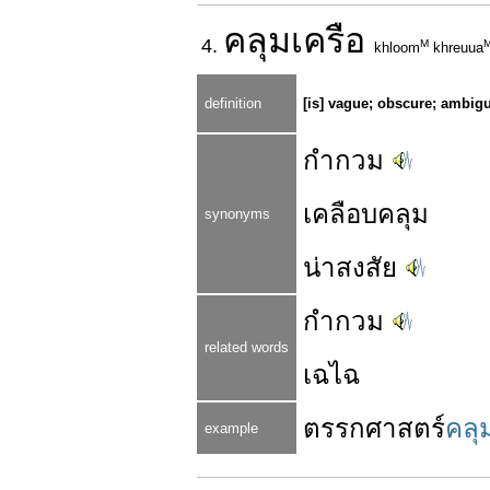
คลุม
เครือ
4.
M
khloom
khreuua
definition
[is] vague; obscure; ambig
กำกวม
เคลือบคลุม
synonyms
น่าสงสัย
กำกวม
related words
เฉไฉ
ตรรกศาสตร์
คลุ
example