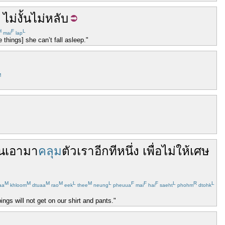
ไม่งั้น
ไม่
หลับ
H
F
L
mai
lap
 things] she can’t fall asleep."
M
น
เอามา
คลุม
ตัว
เรา
อีกทีหนึ่ง
เพื่อ
ไม่ให้
เศษ
M
M
M
M
L
M
L
F
F
F
L
R
L
aa
khloom
dtuaa
rao
eek
thee
neung
pheuua
mai
hai
saeht
phohm
dtohk
ings will not get on our shirt and pants."