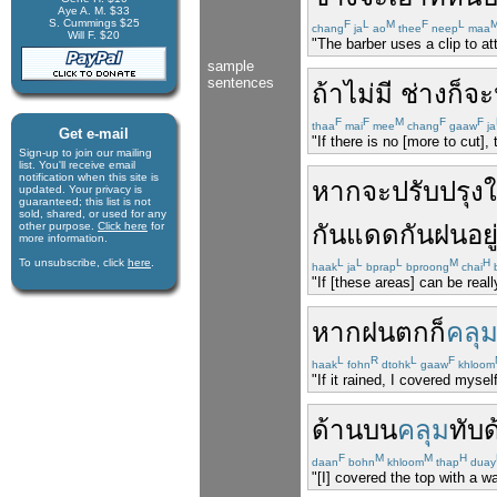
Aye A. M. $33
S. Cummings $25
F
L
M
F
L
chang
ja
ao
thee
neep
maa
Will F. $20
"The barber uses a clip to att
sample
sentences
ถ้า
ไม่มี
ช่าง
ก็
จะ
F
F
M
F
F
thaa
mai
mee
chang
gaaw
ja
Get e-mail
"If there is no [more to cut]
Sign-up to join our mail­ing
list. You'll receive e­mail
notification when this site is
หาก
จะ
ปรับปรุง
ใ
updated. Your privacy is
guaran­teed; this list is not
sold, shared, or used for any
other purpose.
Click here
for
กันแดด
กันฝน
อย
more infor­mation.
To unsubscribe, click
here
.
L
L
L
M
H
haak
ja
bprap
bproong
chai
b
"If [these areas] can be rea
หาก
ฝนตก
ก็
คลุ
L
R
L
F
haak
fohn
dtohk
gaaw
khloom
"If it rained, I covered mys
ด้านบน
คลุม
ทับ
ด
F
M
M
H
daan
bohn
khloom
thap
duay
"[I] covered the top with a w