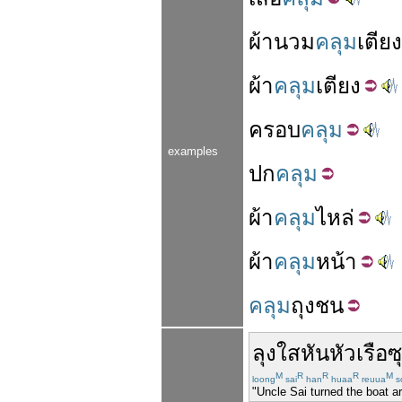
ผ้า
นวม
คลุม
เตียง
ผ้า
คลุม
เตียง
ครอบ
คลุม
examples
ปก
คลุม
ผ้า
คลุม
ไหล่
ผ้า
คลุม
หน้า
คลุม
ถุง
ชน
ลุง
ใส
หัน
หัวเรือ
ซ
M
R
R
R
M
loong
sai
han
huaa
reuua
s
"Uncle Sai turned the boat a