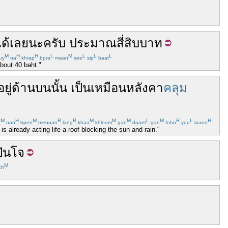
ได้
เลย
นะ
ครับ
ประมาณ
สี่สิบ
บาท
M
H
H
L
M
L
L
L
uy
na
khrap
bpra
maan
see
sip
baat
about 40 baht."
อยู่
ด้านบน
นั้น
เป็น
เหมือน
หลังคา
คลุม
M
H
M
R
R
M
M
M
L
M
R
L
H
n
nan
bpen
meuuan
lang
khaa
khloom
gan
daaet
gan
fohn
yuu
laaeo
 already acting life a roof blocking the sun and rain."
ปันโจ
M
:h