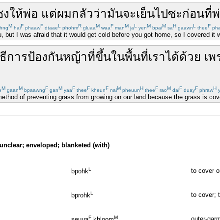
ชง
ให้
พ่อ
แต่
ผม
กลัว
ว่า
มัน
จะ
เย็น
ไป
ซะ
ก่อนที่
พ
M
F
F
L
R
M
F
M
L
M
M
H
L
F
hng
hai
phaaw
dtaae
phohm
gluaa
waa
man
ja
yen
bpai
sa
gaawn
thee
ph
, but I was afraid that it would get cold before you got home, so I covered it w
ธี
การป้องกัน
หญ้า
ที่
ขึ้น
ใน
พื้นที่
เรา
ได้
ด้วย
เพ
M
M
F
M
F
F
F
M
H
F
M
F
F
H
e
gaan
bpaawng
gan
yaa
thee
kheun
nai
pheuun
thee
rao
dai
duay
phraw
y
 method of preventing grass from growing on our land because the grass is cov
 unclear; enveloped; blanketed (with)
L
to cover o
bpohk
L
to cover; 
bprohk
F
M
outer-garm
seuua
khloom