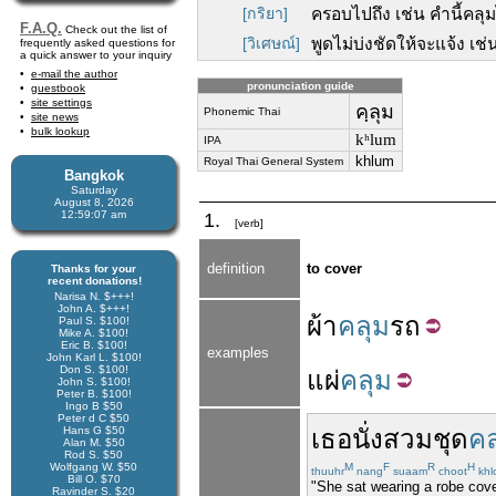
[กริยา]
ครอบไปถึง เช่น คำนี้คลุมไ
F.A.Q.
Check out the list of
[วิเศษณ์]
พูดไม่บ่งชัดให้จะแจ้ง เช่
frequently asked questions for
a quick answer to your inquiry
e-mail the author
pronunciation guide
guestbook
site settings
คฺลุม
Phonemic Thai
site news
bulk lookup
kʰlum
IPA
khlum
Royal Thai General System
Bangkok
Saturday
August 8, 2026
12:59:08 am
1.
[verb]
definition
to cover
Thanks for your
recent donations!
Narisa N. $+++!
John A. $+++!
ผ้า
คลุม
รถ
Paul S. $100!
Mike A. $100!
Eric B. $100!
examples
John Karl L. $100!
Don S. $100!
แผ่
คลุม
John S. $100!
Peter B. $100!
Ingo B $50
Peter d C $50
Hans G $50
เธอ
นั่ง
สวม
ชุด
คล
Alan M. $50
Rod S. $50
Wolfgang W. $50
M
F
R
H
thuuhr
nang
suaam
choot
khl
Bill O. $70
"She sat wearing a robe cove
Ravinder S. $20