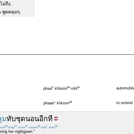
ม่ถึง.
น พูดคลุมๆ.
F
M
H
automobil
phaa
khloom
roht
L
M
to extend 
phaae
khloom
ุม
ทับ
ชุดนอน
อีกที
M
H
H
M
L
M
oom
thap
choot
naawn
eek
thee
ring her nightgown."