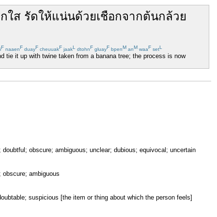
ิก
ใส
รัด
ให้
แน่น
ด้วย
เชือก
จาก
ต้น
กล้วย
F
F
F
F
L
F
F
M
M
F
L
i
naaen
duay
cheuuak
jaak
dtohn
gluay
bpen
an
waa
set
nd tie it up with twine taken from a banana tree; the process is now
; doubtful; obscure; ambiguous; unclear; dubious; equivocal; uncertain
e; obscure; ambiguous
doubtable; suspicious [the item or thing about which the person feels]