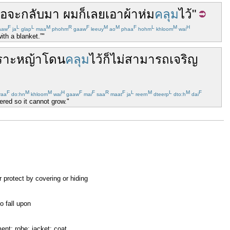
่อ
จะกลับมา
ผม
ก็เลย
เอา
ผ้าห่ม
คลุม
ไว้
"
F
L
L
M
R
F
M
M
F
L
M
H
aaw
ja
glap
maa
phohm
gaaw
leeuy
ao
phaa
hohm
khloom
wai
ith a blanket.”"
ราะ
หญ้า
โดน
คลุม
ไว้
ก็
ไม่สามารถ
เจริญ
F
M
M
H
F
F
R
F
L
M
L
M
F
aa
do:hn
khloom
wai
gaaw
mai
saa
maat
ja
reern
dteerp
dto:h
dai
ered so it cannot grow."
r protect by covering or hiding
to fall upon
ent; robe; jacket; coat