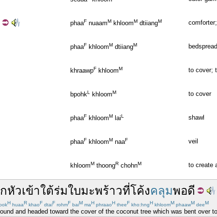
F
M
M
M
comforter;
phaa
nuaam
khloom
dtiiang
F
M
M
bedsprea
phaa
khloom
dtiiang
F
M
to cover; t
khraawp
khloom
L
M
to cover
bpohk
khloom
F
M
L
shawl
phaa
khloom
lai
F
M
F
veil
phaa
khloom
naa
M
R
M
to create 
khloom
thoong
chohn
ุก
หัว
เข้า
ใต้
ร่ม
ใบ
มะพร้าว
ที่
โค้ง
คลุม
พอดี
H
R
F
F
F
M
H
H
F
H
M
M
M
ook
huaa
khao
dtai
rohm
bai
ma
phraao
thee
kho:hng
khloom
phaaw
dee
round and headed toward the cover of the coconut tree which was bent over t