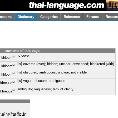
essons
Dictionary
Categories
Reference
Forums
Resour
contents of this page
to cover
M
khloom
[is] covered (over); hidden; unclear; enveloped; blanketed (with)
M
khloom
[is] obscured; ambiguous; unclear; not visible
F
M
khloom
[is] vague; obscure; ambiguous
M
khreuua
ambiguity; vagueness; lack of clarity
M
khreuua
่นผ้าหรือเสื่อปก.