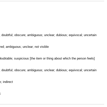
; doubtful; obscure; ambiguous; unclear; dubious; equivocal; uncertain
red; ambiguous; unclear; not visible
doubtable; suspicious [the item or thing about which the person feels]
; doubtful; obscure; ambiguous; unclear; dubious; equivocal; uncertain
e; indirect
c