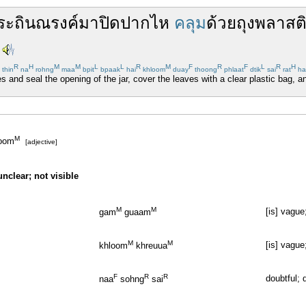
ระถินณรงค์
มา
ปิด
ปาก
ไห
คลุม
ด้วย
ถุงพลาสต
R
H
M
M
L
L
R
M
F
R
F
L
R
H
thin
na
rohng
maa
bpit
bpaak
hai
khloom
duay
thoong
phlaat
dtik
sai
rat
ha
 and seal the opening of the jar, cover the leaves with a clear plastic bag, a
M
oom
[adjective]
nclear; not visible
M
M
[is] vague
gam
guaam
M
M
[is] vagu
khloom
khreuua
F
R
R
doubtful; 
naa
sohng
sai