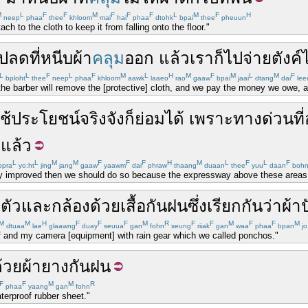
M
L
F
F
M
F
F
F
L
M
F
H
neep
phaa
thee
khloom
mai
hai
phaa
dtohk
bpai
thee
pheuun
ach to the cloth to keep it from falling onto the floor."
ปลด
ที่หนีบ
ผ้า
คลุม
ออก
แล้ว
เรา
ก็
ไป
จ่าย
ตังค์
L
L
F
L
F
M
L
H
M
F
M
L
M
F
bploht
thee
neep
phaa
khloom
aawk
laaeo
rao
gaaw
bpai
jaai
dtang
dai
lee
, the barber will remove the [protective] cloth, and we pay the money we owe, 
ช้
ประโยชน์
จริงจัง
ก็
ย่อม
ได้
เพราะ
ทางด่วน
ที่
ู่แล้ว
L
L
M
M
F
F
F
H
M
L
F
L
F
pra
yo:ht
jing
jang
gaaw
yaawm
dai
phraw
thaang
duaan
thee
yuu
daan
boh
lly improved then we should do so because the expressway above these areas is
ม
ตัว
และ
กล้อง
ด้วย
เสื้อกันฝน
ซึ่ง
เรียก
กัน
ว่า
ผ้า
M
M
H
F
F
F
M
R
F
F
M
F
F
M
dtuaa
lae
glaawng
duay
seuua
gan
fohn
seung
riiak
gan
waa
phaa
bpan
jo
elf and my camera [equipment] with rain gear which we called ponchos."
้วย
ผ้า
ยาง
กันฝน
F
F
M
M
R
phaa
yaang
gan
fohn
aterproof rubber sheet."