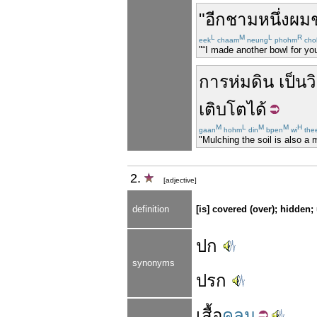
"
อีก
ชาม
หนึ่ง
ผม
L
M
L
R
eek
chaam
neung
phohm
cho
"“I made another bowl for you
การห่มดิน
เป็น
วิ
เติบโต
ได้
M
L
M
M
H
gaan
hohm
din
bpen
wi
the
"Mulching the soil is also a
2.
[adjective]
definition
[is] covered (over); hidden;
ปก
synonyms
ปรก
เสื้อ
คลุม