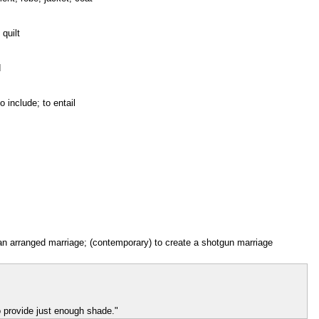
 quilt
d
o include; to entail
an arranged marriage; (contemporary) to create a shotgun marriage
o provide just enough shade."