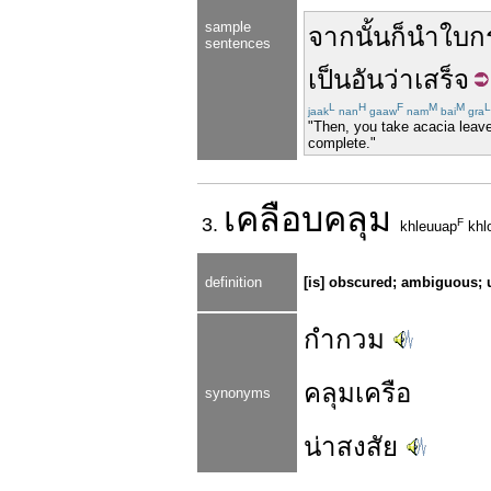
sample
จากนั้น
ก็
นำ
ใบ
ก
sentences
เป็น
อัน
ว่า
เสร็จ
L
H
F
M
M
L
jaak
nan
gaaw
nam
bai
gra
"Then, you take acacia leaves
complete."
เคลือบ
คลุม
3.
F
khleuuap
khl
definition
[is] obscured; ambiguous; u
กำกวม
คลุมเครือ
synonyms
น่าสงสัย