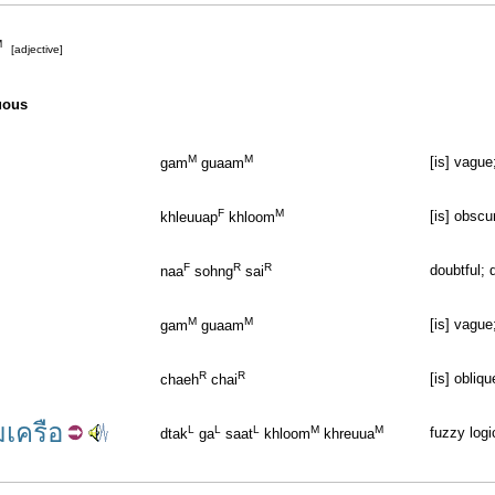
M
[adjective]
uous
M
M
[is] vague
gam
guaam
F
M
[is] obscu
khleuuap
khloom
F
R
R
doubtful; 
naa
sohng
sai
M
M
[is] vague
gam
guaam
R
R
[is] obliqu
chaeh
chai
มเครือ
L
L
L
M
M
fuzzy logi
dtak
ga
saat
khloom
khreuua