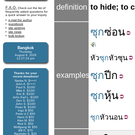
definition
to hide; to 
F.A.Q.
Check out the list of
frequently asked questions for
a quick answer to your inquiry
e-mail the author
guestbook
ซุก
ซ่อน
site settings
site news
bulk lookup
Bangkok
Thursday
August 6, 2026
หัว
ซุก
หัว
ซุน
12:27:25 pm
ซุก
ปีก
examples
Thanks for your
recent donations!
Narisa N. $+++!
John A. $+++!
Paul S. $100!
Mike A. $100!
ซุก
หุ้น
Eric B. $100!
John Karl L. $100!
Don S. $100!
John S. $100!
Peter B. $100!
Ingo B $50
Peter d C $50
ซุก
หัว
นอน
Hans G $50
Alan M. $50
Rod S. $50
Wolfgang W. $50
Bill O. $70
Ravinder S. $20