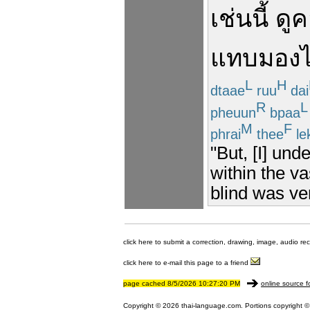
เช่นนี้
ดู
ค
แทบ
มองไ
L
H
dtaae
ruu
dai
R
L
pheuun
bpaa
M
F
phrai
thee
le
"But, [I] un
within the va
blind was ver
click here to submit a correction, drawing, image, audio re
click here to e-mail this page to a friend
page cached 8/5/2026 10:27:20 PM
online source f
Copyright © 2026 thai-language.com. Portions copyright © 