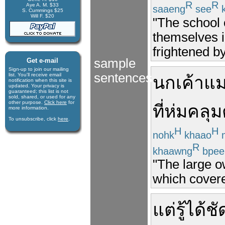
R
R
Aye A. M. $33
saaeng
see
k
S. Cummings $25
Will F. $20
"The school 
themselves in
frightened by
sample
Get e-mail
Sign-up to join our mail­ing
sentences
list. You'll receive e­mail
นกเค้าแ
notification when this site is
updated. Your privacy is
guaran­teed; this list is not
sold, shared, or used for any
other purpose.
Click here
for
ที่
ห่ม
คลุม
more infor­mation.
To unsubscribe, click
here
.
H
H
nohk
khaao
R
khaawng
bpee
"The large o
which covere
แต่
รู้
ได้
ชั