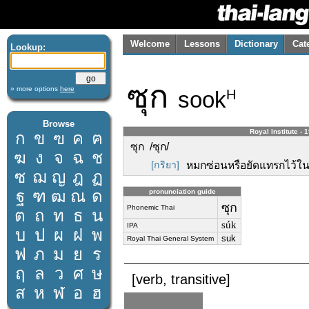
Welcome
Lessons
Dictionary
Cat
Lookup:
ซุก
» more options
here
sook
H
Browse
Royal Institute - 
ก
ข
ฃ
ค
ฅ
ซุก /ซุก/
ฆ
ง
จ
ฉ
ช
[กริยา]
หมกซ่อนหรือยัดแทรกไว้ใน
ซ
ฌ
ญ
ฎ
ฏ
ฐ
ฑ
ฒ
ณ
ด
pronunciation guide
ซุก
Phonemic Thai
ต
ถ
ท
ธ
น
súk
IPA
บ
ป
ผ
ฝ
พ
suk
Royal Thai General System
ฟ
ภ
ม
ย
ร
ฤ
ล
ว
ศ
ษ
[verb, transitive]
ส
ห
ฬ
อ
ฮ