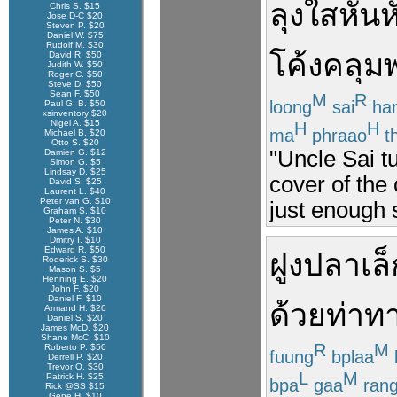
ลุง
ใส
หัน
ห
Chris S. $15
Jose D-C $20
Steven P. $20
Daniel W. $75
Rudolf M. $30
โค้ง
คลุม
David R. $50
Judith W. $50
Roger C. $50
Steve D. $50
Sean F. $50
M
R
loong
sai
ha
Paul G. B. $50
xsinventory $20
Nigel A. $15
H
H
ma
phraao
t
Michael B. $20
Otto S. $20
"Uncle Sai t
Damien G. $12
Simon G. $5
Lindsay D. $25
cover of the
David S. $25
Laurent L. $40
Peter van G. $10
just enough 
Graham S. $10
Peter N. $30
James A. $10
Dmitry I. $10
Edward R. $50
ฝูง
ปลา
เล
Roderick S. $30
Mason S. $5
Henning E. $20
John F. $20
Daniel F. $10
ด้วย
ท่าท
Armand H. $20
Daniel S. $20
James McD. $20
Shane McC. $10
R
M
Roberto P. $50
fuung
bplaa
Derrell P. $20
Trevor O. $30
L
M
Patrick H. $25
bpa
gaa
ran
Rick @SS $15
Gene H. $10