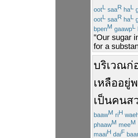
L
R
L
oot
saa
ha
L
R
L
oot
saa
ha
M
L
bpen
gaawp
"Our sugar i
for a substan
บริเวณ
ก่
เหลืออยู่
พ
เป็น
คนส
M
H
baaw
ri
wae
M
M
phaaw
mee
H
F
maai
dai
baa