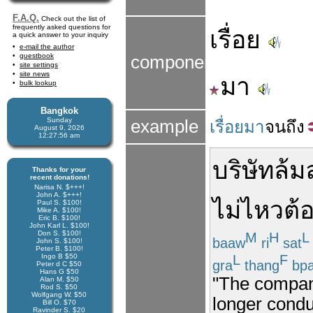
F.A.Q.
Check out the list of
frequently asked questions for
เรื่อย
a quick answer to your inquiry
e-mail the author
guestbook
components
site settings
site news
มา
bulk lookup
Bangkok
Sunday
example
เรื่อยมา
จน
ถึง
August 9, 2026
12:27:57 am
บริษัท
ล้ม
Thanks for your
recent donations!
Narisa N. $+++!
John A. $+++!
ไม่ไหว
ต้
Paul S. $100!
Mike A. $100!
Eric B. $100!
John Karl L. $100!
Don S. $100!
M
H
L
baaw
ri
sat
John S. $100!
Peter B. $100!
L
F
Ingo B $50
gra
thang
bpa
Peter d C $50
Hans G $50
"The company
Alan M. $50
Rod S. $50
Wolfgang W. $50
longer condu
Bill O. $70
Ravinder S. $20