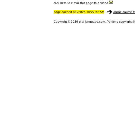
click here to e-mail this page to a friend
page cached 8/8/2026 10:27:52 AM
online source f
Copyright © 2026 thai-language.com. Portions copyright © 