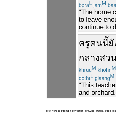
L
M
bpra
jam
baa
"The home c
to leave eno
continue to 
ครู
คนนี้
ย
กลาง
สว
M
M
khruu
khohn
L
M
do:ht
glaang
"This teacher
and orchard.
click here to submit a correction, drawing, image, audio re