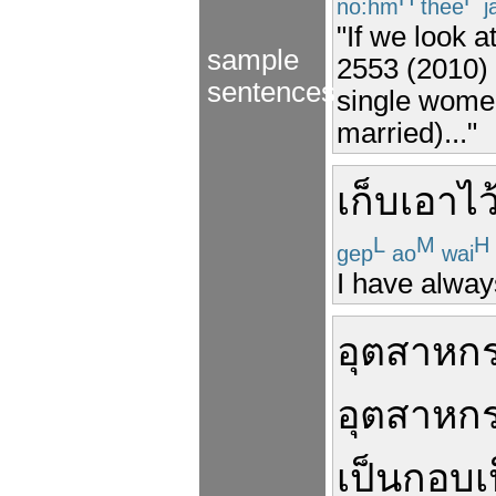
no:hm
thee
j
"If we look 
sample
2553 (2010) 
sentences
single women
married)..."
เก็บ
เอาไว
L
M
H
gep
ao
wai
I have always
อุตสาหก
อุตสาหก
เป็นกอบเ