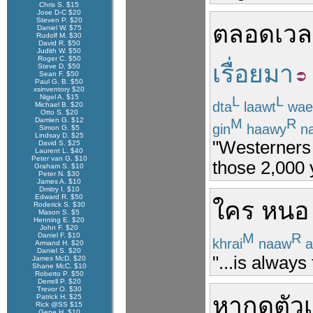
Chris S. $15
Jose D-C $20
Steven P. $20
ตลอดเวล
Daniel W. $75
Rudolf M. $30
David R. $50
Judith W. $50
Roger C. $50
เรื่อยมา
Steve D. $50
Sean F. $50
Paul G. B. $50
xsinventory $20
Nigel A. $15
L
L
dta
laawt
wae
Michael B. $20
Otto S. $20
M
R
Damien G. $12
gin
haawy
n
Simon G. $5
Lindsay D. $25
"Westerners 
David S. $25
Laurent L. $40
Peter van G. $10
those 2,000 
Graham S. $10
Peter N. $30
James A. $10
Dmitry I. $10
Edward R. $50
ใคร
หนอ
Roderick S. $30
Mason S. $5
Henning E. $20
John F. $20
M
R
Daniel F. $10
khrai
naaw
a
Armand H. $20
Daniel S. $20
"...is alway
James McD. $20
Shane McC. $10
Roberto P. $50
Derrell P. $20
Trevor O. $30
หาก
ดู
ตัว
Patrick H. $25
Rick @SS $15
Gene H. $10