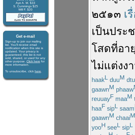
Aye A. M. $33
S. Cummings $25
Will F. $20
๒๕๑๓
เร
เป็น
ประช
Get e-mail
Sign-up to join our mail­ing
โสด
ที่
อาย
list. You'll receive e­mail
notification when this site is
updated. Your privacy is
guaran­teed; this list is not
sold, shared, or used for any
other purpose.
Click here
for
ไม่
แต่งง
more infor­mation.
To unsubscribe, click
here
.
L
M
haak
duu
dtu
M
gaawn
phaaw
F
M
reuuay
maa
F
L
haa
sip
saam
M
gaawn
chaai
H
L
L
yoo
see
sip
H
F