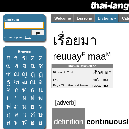
Welcome
Lessons
Dictionary
Cat
Lookup:
เรื่อยมา
» more options
here
Browse
reuuay
maa
F
M
ก
ข
ฃ
ค
ฅ
ฆ
ง
จ
ฉ
ช
pronunciation guide
เรื่อย-มา
ซ
ฌ
ญ
ฎ
ฏ
Phonemic Thai
rɯ̂ːaj maː
ฐ
ฑ
ฒ
ณ
ด
IPA
rueay ma
Royal Thai General System
ต
ถ
ท
ธ
น
บ
ป
ผ
ฝ
พ
[adverb]
ฟ
ภ
ม
ย
ร
ฤ
ล
ว
ศ
ษ
definition
continuousl
ส
ห
ฬ
อ
ฮ