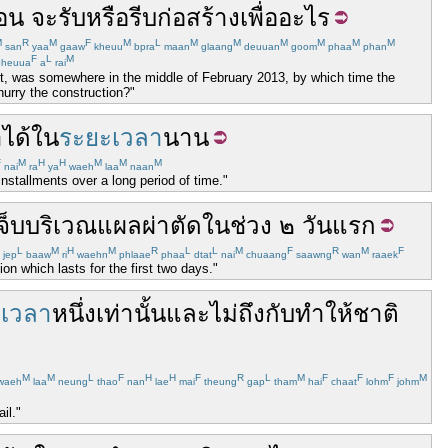
ือน
จะ
รับ
หรือ
รีบ
ก่อสร้าง
เพื่ออะไร
M
R
M
F
M
L
M
M
M
M
M
M
san
yaa
gaaw
kheuu
bpra
maan
glaang
deuuan
goom
phaa
phan
F
L
M
heuua
a
rai
act, was somewhere in the middle of February 2013, by which time the
urry the construction?"
า
ได้
ใน
ระยะเวลา
นาน
F
M
H
H
M
M
M
nai
ra
ya
waeh
laa
naan
installments over a long period of time."
จ็บ
บริเวณ
แผล
ผ่าตัด
ใน
ช่วง
๒
วัน
แรก
L
M
H
M
R
L
L
M
F
R
M
F
jep
baaw
ri
waehn
phlaae
phaa
dtat
nai
chuaang
saawng
wan
raaek
ion which lasts for the first two days."
เวลา
หนึ่ง
เท่านั้น
และ
ไม่
ถึงกับ
ทำให้
ชาติ
M
M
L
F
H
H
F
R
L
M
F
F
F
M
waeh
laa
neung
thao
nan
lae
mai
theung
gap
tham
hai
chaat
lohm
johm
il."