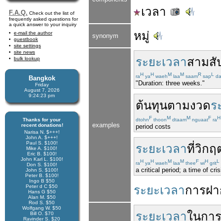
เวลา
F.A.Q.
Check out the list of
frequently asked questions for
a quick answer to your inquiry
หมู่
e-mail the author
synonym
guestbook
site settings
site news
ระยะเวลา
สาม
สั
bulk lookup
H
H
M
M
R
L
ra
ya
waeh
laa
saam
sap
da
Bangkok
"Duration: three weeks."
Friday
August 7, 2026
9:24:24 pm
ต้นทุน
ตาม
งวด
ร
F
M
M
F
H
Thanks for your
dtohn
thoon
dtaam
nguaat
ra
examples
recent donations!
period costs
Narisa N. $+++!
John A. $+++!
Paul S. $100!
ระยะเวลา
ที่
วิกฤ
Mike A. $100!
Eric B. $100!
John Karl L. $100!
H
H
M
M
F
H
L
ra
ya
waeh
laa
thee
wi
grit
Don S. $100!
a critical period; a time of cris
John S. $100!
Peter B. $100!
Ingo B $50
Peter d C $50
ระยะเวลา
การฝา
Hans G $50
Alan M. $50
Rod S. $50
Wolfgang W. $50
ระยะเวลา
ใน
การ
Bill O. $70
Ravinder S. $20