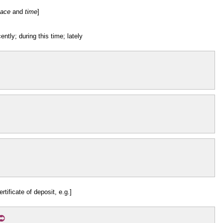
ace
and
time
]
ently; during this time; lately
ertificate of deposit, e.g.]