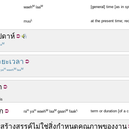
M
M
[general] time [as in
sp
waeh
laa
L
at the present time; rec
muu
ปดาห์
M
a
ะยะเวลา
H
M
M
ya
waeh
laa
ต
is
ก
H
H
M
M
M
L
term or duration [of a c
ra
ya
waeh
laa
gaan
faak
สร้างสรรค์
ไม่ใช่
สิ่ง
กำหนด
คุณภาพ
ของ
งาน