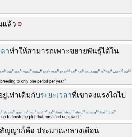
น
แล้ว
วลา
ทำให้
สามารถ
เพาะ
ขยายพันธุ์
ได้
ใน
M
F
R
F
H
L
R
M
F
M
F
H
H
M
M
am
hai
saa
maat
phaw
kha
yaai
phan
dai
nai
chuaang
ra
ya
waeh
laa
breeding to only one period per year."
อยู่
เท่า
เดิม
กับ
ระยะเวลา
ที่
เขา
ลง
แรง
ไถ
ไป
F
M
L
H
H
M
M
F
R
M
M
R
M
o
deerm
gap
ra
ya
waeh
laa
thee
khao
lohng
raaeng
thai
bpai
ugh to finish the plot that remained unplowed."
สัญญา
ก็คือ
ประมาณ
กลางเดือน