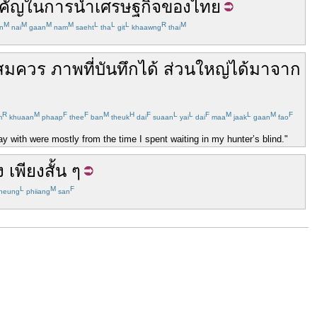
คัญ
ใน
การ
นำ
เศรษฐกิจ
ของ
ไทย
M
M
M
M
L
L
L
R
M
n
nai
gaan
nam
saeht
tha
git
khaawng
thai
สมควร
ภาพ
ที่
บันทึก
ได้
ส่วนใหญ่
ได้
มาจาก
R
M
F
F
M
H
F
L
L
F
M
L
M
F
m
khuaan
phaap
thee
ban
theuk
dai
suaan
yai
dai
maa
jaak
gaan
fao
y with were mostly from the time I spent waiting in my hunter’s blind."
ง
เพียง
สั้น
ๆ
L
M
F
neung
phiiang
san