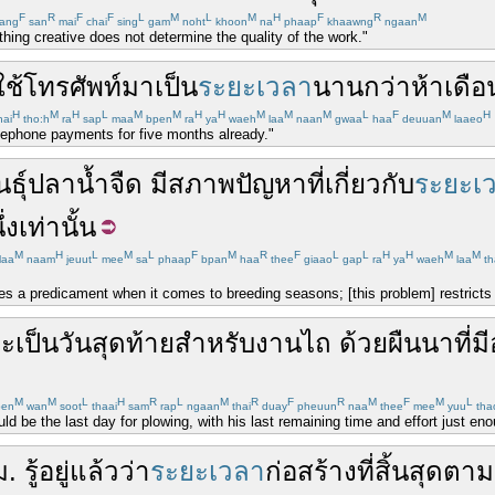
F
R
F
F
L
M
L
M
H
F
R
M
ang
san
mai
chai
sing
gam
noht
khoon
na
phaap
khaawng
ngaan
hing creative does not determine the quality of the work."
ใช้
โทรศัพท์
มา
เป็น
ระยะเวลา
นาน
กว่า
ห้า
เดือ
H
M
H
L
M
M
H
H
M
M
M
L
F
M
H
ai
tho:h
ra
sap
maa
bpen
ra
ya
waeh
laa
naan
gwaa
haa
deuuan
laaeo
lephone payments for five months already."
ธุ์
ปลาน้ำจืด
มี
สภาพ
ปัญหา
ที่
เกี่ยวกับ
ระยะเ
่ง
เท่านั้น
M
H
L
M
L
F
M
R
F
L
L
H
H
M
M
laa
naam
jeuut
mee
sa
phaap
bpan
haa
thee
giaao
gap
ra
ya
waeh
laa
th
ces a predicament when it comes to breeding seasons; [this problem] restricts 
จะ
เป็น
วันสุดท้าย
สำหรับ
งาน
ไถ
ด้วย
ผืนนา
ที่
มี
M
M
L
H
R
L
M
R
F
R
M
F
M
L
en
wan
soot
thaai
sam
rap
ngaan
thai
duay
pheuun
naa
thee
mee
yuu
tha
d be the last day for plowing, with his last remaining time and effort just eno
ม.
รู้
อยู่แล้ว
ว่า
ระยะเวลา
ก่อสร้าง
ที่
สิ้นสุด
ตาม