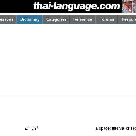
essons
Dictionary
Categories
Reference
Forums
Resour
H
H
a space; interval or se
ra
ya