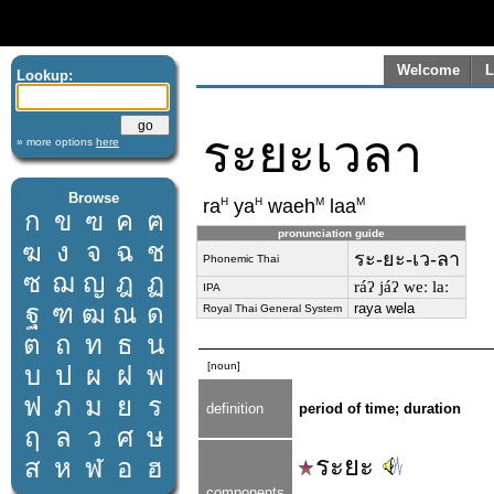
Welcome
L
Lookup:
ระยะเวลา
» more options
here
Browse
H
H
M
M
ra
ya
waeh
laa
ก
ข
ฃ
ค
ฅ
pronunciation guide
ฆ
ง
จ
ฉ
ช
ระ-ยะ-เว-ลา
Phonemic Thai
ซ
ฌ
ญ
ฎ
ฏ
ráʔ jáʔ weː laː
IPA
ฐ
ฑ
ฒ
ณ
ด
raya wela
Royal Thai General System
ต
ถ
ท
ธ
น
[noun]
บ
ป
ผ
ฝ
พ
ฟ
ภ
ม
ย
ร
definition
period of time; duration
ฤ
ล
ว
ศ
ษ
ระยะ
ส
ห
ฬ
อ
ฮ
components