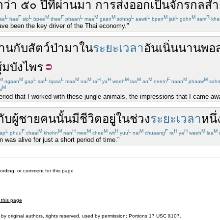
กว่า
๕๐
ปีที่ผ่านมา
การส่งออก
เป็น
จักรกล
สำ
L
F
L
M
F
L
M
M
L
L
M
L
M
R
aa
haa
sip
bpee
thee
phaan
maa
gaan
sohng
aawk
bpen
jak
gohn
sam
kha
ave been the key driver of the Thai economy."
าน
กับ
สัตว์ป่า
มา
ใน
ระยะเวลา
อัน
เนิ่นนาน
พอ
ุ้มบังไพร
M
M
L
L
L
M
M
H
H
M
M
M
F
M
M
ngaan
gap
sat
bpaa
maa
nai
ra
ya
waeh
laa
an
neern
naan
phaaw
soh
M
i
eriod that I worked with these jungle animals, the impressions that I came awa
กับ
ผู้ชาย
คน
นั้น
มีชีวิตอยู่
ใน
ช่วง
ระยะเวลา
หนึ่
L
F
M
M
H
M
M
H
L
M
F
H
H
M
M
ap
phuu
chaai
khohn
nan
mee
chee
wit
yuu
nai
chuaang
ra
ya
waeh
laa
 was alive for just a short period of time."
cording, or comment for this page
 this page
by original authors, rights reserved, used by permission; Portions
17 USC §107
.