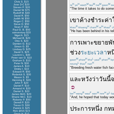
Chris S. $15
H
H
M
M
M
M
Jose D-C $20
ra
ya
waeh
laa
nai
gaan
sa
Steven P. $20
"The time it takes to do somet
Daniel W. $75
Rudolf M. $30
David R. $50
เขา
ค้างชำระ
ค่า
Judith W. $50
Roger C. $50
Steve D. $50
R
H
M
H
F
Sean F. $50
khao
khaang
cham
ra
khaa
ch
Paul G. B. $50
"He has been behind in his te
xsinventory $20
Nigel A. $15
Michael B. $20
การ
เพาะ
ขยายพัน
Otto S. $20
Damien G. $12
Simon G. $5
Lindsay D. $25
ช่วง
ระยะเวลา
หนึ
David S. $25
Laurent L. $40
Peter van G. $10
M
H
L
R
M
gaan
phaw
kha
yaai
phan
bp
Graham S. $10
L
F
H
Peter N. $30
neung
thao
nan
James A. $10
"Breeding fresh water fish fa
Dmitry I. $10
Edward R. $50
Roderick S. $30
และ
หวังว่า
วันนี้
Mason S. $5
Henning E. $20
John F. $20
Daniel F. $10
Armand H. $20
Daniel S. $20
H
R
F
M
H
L
lae
wang
waa
wan
nee
ja
bp
James McD. $20
"And, he hoped that today woul
Shane McC. $10
Roberto P. $50
Derrell P. $20
Trevor O. $30
ประการ
หนึ่ง
กท
Patrick H. $25
Rick @SS $15
Gene H. $10