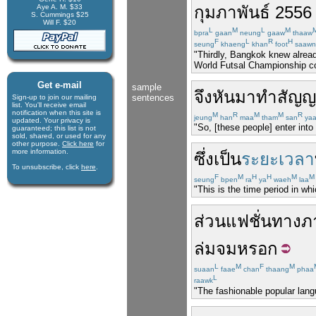
Aye A. M. $33
กุมภาพันธ์
2556
S. Cummings $25
Will F. $20
L
M
L
M
bpra
gaan
neung
gaaw
thaaw
F
L
R
H
seung
khaeng
khan
foot
saawn
"Thirdly, Bangkok knew alread
World Futsal Championship co
Get e-mail
sample
จึง
หันมา
ทำสัญญ
sentences
Sign-up to join our mail­ing
list. You'll receive e­mail
notification when this site is
M
R
M
M
R
jeung
han
maa
tham
san
ya
updated. Your privacy is
"So, [these people] enter into
guaran­teed; this list is not
sold, shared, or used for any
other purpose.
Click here
for
more infor­mation.
ซึ่ง
เป็น
ระยะเวลา
To unsubscribe, click
here
.
F
M
H
H
M
M
seung
bpen
ra
ya
waeh
laa
"This is the time period in whi
ส่วน
แฟชั่น
ทาง
ภ
ล่มจม
หรอก
L
M
F
M
suaan
faae
chan
thaang
phaa
L
raawk
"The fashionable popular langu