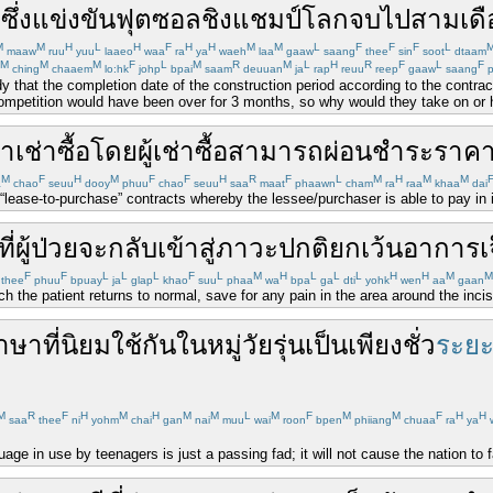
ซึ่ง
แข่งขัน
ฟุตซอล
ชิงแชมป์
โลก
จบ
ไป
สาม
เด
M
M
H
L
H
F
H
H
M
M
L
F
F
F
L
maaw
ruu
yuu
laaeo
waa
ra
ya
waeh
laa
gaaw
saang
thee
sin
soot
dtaam
M
M
M
F
L
M
R
M
L
H
R
F
L
F
ching
chaaem
lo:hk
johp
bpai
saam
deuuan
ja
rap
reuu
reep
gaaw
saang
p
y that the completion date of the construction period according to the contr
mpetition would have been over for 3 months, so why would they take on or h
า
เช่าซื้อ
โดย
ผู้เช่าซื้อ
สามารถ
ผ่อนชำระ
ราค
M
F
H
M
F
F
H
R
F
L
M
H
M
M
a
chao
seuu
dooy
phuu
chao
seuu
saa
maat
phaawn
cham
ra
raa
khaa
dai
 “lease-to-purchase” contracts whereby the lessee/purchaser is able to pay in 
ที่
ผู้ป่วย
จะ
กลับ
เข้าสู่
ภาวะ
ปกติ
ยกเว้น
อาการ
เ
F
F
L
L
L
F
L
M
H
L
L
L
H
H
M
M
thee
phuu
bpuay
ja
glap
khao
suu
phaa
wa
bpa
ga
dti
yohk
wen
aa
gaan
ch the patient returns to normal, save for any pain in the area around the incis
าษา
ที่
นิยม
ใช้
กัน
ในหมู่
วัยรุ่น
เป็น
เพียง
ชั่ว
ระยะ
M
R
F
H
M
H
M
M
L
M
F
M
M
F
H
H
saa
thee
ni
yohm
chai
gan
nai
muu
wai
roon
bpen
phiiang
chuaa
ra
ya
age in use by teenagers is just a passing fad; it will not cause the nation to fa