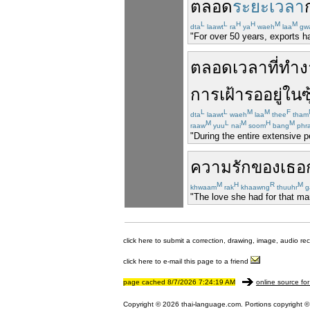
ตลอด
ระยะเวลา
L
L
H
H
M
M
dta
laawt
ra
ya
waeh
laa
gw
"For over 50 years, exports h
ตลอดเวลา
ที่
ทำง
การ
เฝ้า
รอ
อยู่
ใน
ซ
L
L
M
M
F
dta
laawt
waeh
laa
thee
tham
M
L
M
H
M
raaw
yuu
nai
soom
bang
phra
"During the entire extensive p
ความรัก
ของ
เธอ
M
H
R
M
khwaam
rak
khaawng
thuuhr
g
"The love she had for that man
click here to submit a correction, drawing, image, audio re
click here to e-mail this page to a friend
page cached 8/7/2026 7:24:19 AM
online source for
Copyright © 2026 thai-language.com. Portions copyright © 