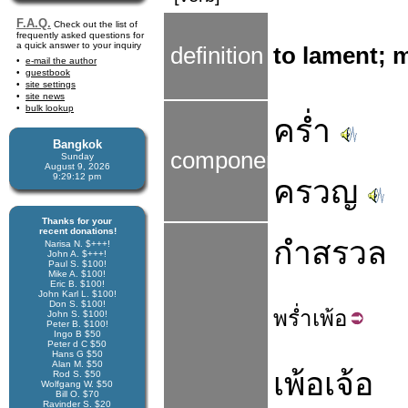
F.A.Q.
Check out the list of
frequently asked questions for
a quick answer to your inquiry
definition
to lament; 
e-mail the author
guestbook
site settings
site news
bulk lookup
คร่ำ
Bangkok
components
Sunday
August 9, 2026
9:29:12 pm
ครวญ
Thanks for your
recent donations!
กำสรวล
Narisa N. $+++!
John A. $+++!
Paul S. $100!
Mike A. $100!
Eric B. $100!
John Karl L. $100!
Don S. $100!
พร่ำ
เพ้อ
John S. $100!
Peter B. $100!
Ingo B $50
Peter d C $50
Hans G $50
Alan M. $50
เพ้อเจ้อ
Rod S. $50
Wolfgang W. $50
Bill O. $70
Ravinder S. $20