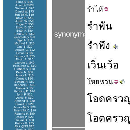
Chris S. $15
Jose D-C $20
ร่ำ
ไห้
Steven P. $20
Daniel W. $75
Rudolf M. $30
David R. $50
Judith W. $50
รำพัน
Roger C. $50
Steve D. $50
Sean F. $50
synonyms
Paul G. B. $50
xsinventory $20
Nigel A. $15
รำพึง
Michael B. $20
Otto S. $20
Damien G. $12
Simon G. $5
Lindsay D. $25
David S. $25
เวิ่นเว้อ
Laurent L. $40
Peter van G. $10
Graham S. $10
Peter N. $30
James A. $10
Dmitry I. $10
โหย
หวน
Edward R. $50
Roderick S. $30
Mason S. $5
Henning E. $20
John F. $20
โอดครว
Daniel F. $10
Armand H. $20
Daniel S. $20
James McD. $20
Shane McC. $10
Roberto P. $50
โอดครว
Derrell P. $20
Trevor O. $30
Patrick H. $25
Rick @SS $15
Gene H. $10