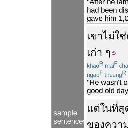
"After he la
had been disc
gave him 1,0
เขา
ไม่ใช่
เก่า ๆ
R
F
khao
mai
cha
F
R
ngao
theung
"He wasn't on
good old day
แต่
ในที่สุ
sample
sentences
ของ
ความ