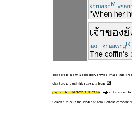
M
khruaan
yaan
"When her hu
เจ้าของ
ยั
F
R
jao
khaawng
The coffin’s
click here to submit a correction, drawing, image, audio re
click here to e-mail this page to a friend
page cached 8/9/2026 7:29:07 AM
online source for
Copyright © 2026 thai-language.com. Portions copyright © 