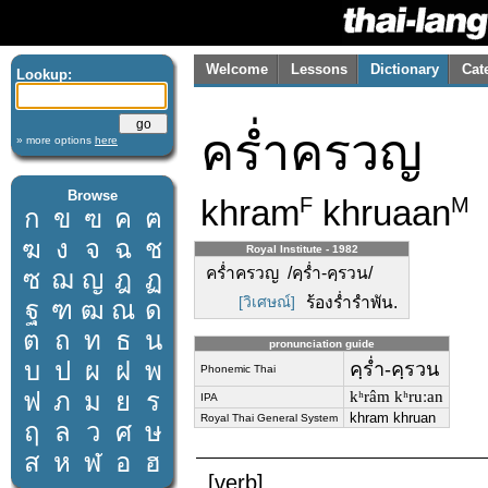
Welcome
Lessons
Dictionary
Cat
Lookup:
คร่ำครวญ
» more options
here
Browse
khram
khruaan
F
M
ก
ข
ฃ
ค
ฅ
ฆ
ง
จ
ฉ
ช
Royal Institute - 1982
คร่ำครวญ /คฺร่ำ-คฺรวน/
ซ
ฌ
ญ
ฎ
ฏ
[วิเศษณ์]
ร้องร่ำรำพัน.
ฐ
ฑ
ฒ
ณ
ด
ต
ถ
ท
ธ
น
pronunciation guide
บ
ป
ผ
ฝ
พ
คฺร่ำ-คฺรวน
Phonemic Thai
ฟ
ภ
ม
ย
ร
kʰrâm kʰruːan
IPA
khram khruan
Royal Thai General System
ฤ
ล
ว
ศ
ษ
ส
ห
ฬ
อ
ฮ
[verb]