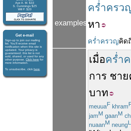
Aye A. M. $33
คร่ำครว
S. Cummings $25
Will F. $20
หา
examples
Get e-mail
คร่ำครวญ
คิดถ
Sign-up to join our mail­ing
list. You'll receive e­mail
notification when this site is
updated. Your privacy is
guaran­teed; this list is not
เมื่อ
คร่ำ
sold, shared, or used for any
other purpose.
Click here
for
more infor­mation.
To unsubscribe, click
here
.
การ
ชาย
บาท
F
meuua
khram
M
M
jam
gaan
ch
M
L
nuaan
neung