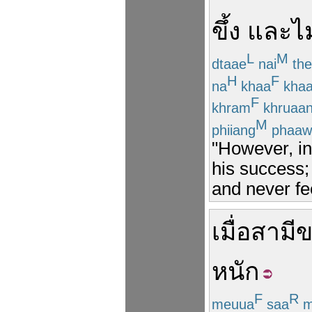
ขึ้ง
และ
ไม
L
M
dtaae
nai
the
H
F
na
khaa
kha
F
khram
khruaa
M
phiiang
phaaw
"However, in 
his success; 
and never fe
เมื่อ
สามี
ข
หนัก
F
R
meuua
saa
m