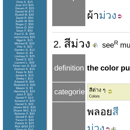
Chris S. $15
Jose D-C $20
Steven P. $20
ผ้า
ม่วง
Daniel W. $75
Rudolf M. $30
David R. $50
Judith W. $50
Roger C. $50
Steve D. $50
Sean F. $50
Paul G. B. $50
xsinventory $20
สี
ม่วง
Nigel A. $15
2.
R
see
mu
Michael B. $20
Otto S. $20
Damien G. $12
Simon G. $5
Lindsay D. $25
David S. $25
Laurent L. $40
definition
the color p
Peter van G. $10
Graham S. $10
Peter N. $30
James A. $10
Dmitry I. $10
Edward R. $50
Roderick S. $30
Mason S. $5
สีต่าง ๆ
categories
Henning E. $20
John F. $20
Colors
Daniel F. $10
Armand H. $20
Daniel S. $20
James McD. $20
พลอย
สี
Shane McC. $10
Roberto P. $50
Derrell P. $20
Trevor O. $30
Patrick H. $25
ม่วง
Rick @SS $15
Gene H. $10