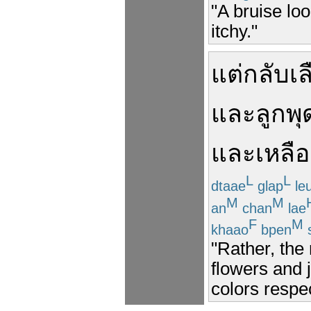
"A bruise loo
itchy."
แต่
กลับ
เล
และ
ลูก
พุ
และ
เหลือ
L
L
dtaae
glap
le
M
M
an
chan
lae
F
M
khaao
bpen
"Rather, the 
flowers and 
colors respec