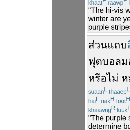
F
F
khaat
raawp
l
"The hi-vis w
winter are y
purple stripe
ส่วน
แถบ
ฟุตบอล
ม
หรือไม่
ห
L
L
suaan
thaaep
F
H
H
hai
nak
foot
R
khaawng
luuk
"The purple s
determine bot