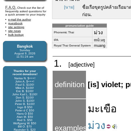
[นาม]
ชื่อเรือขุดรูปคล้ายเรือมา
F.A.Q.
Check out the list of
frequently asked questions for
ก่อน.
a quick answer to your inquiry
e-mail the author
guestbook
pronunciation guide
site settings
site news
ม่วง
Phonemic Thai
bulk lookup
mûːaŋ
IPA
muang
Royal Thai General System
Bangkok
Sunday
August 9, 2026
11:51:24 am
1.
[adjective]
Thanks for your
recent donations!
Narisa N. $+++!
John A. $+++!
definition
[is] violet; 
Paul S. $100!
Mike A. $100!
Eric B. $100!
John Karl L. $100!
Don S. $100!
John S. $100!
Peter B. $100!
มะเขือ
Ingo B $50
Peter d C $50
Hans G $50
Alan M. $50
Rod S. $50
ม่วง
Wolfgang W. $50
examples
Bill O. $70
Ravinder S. $20