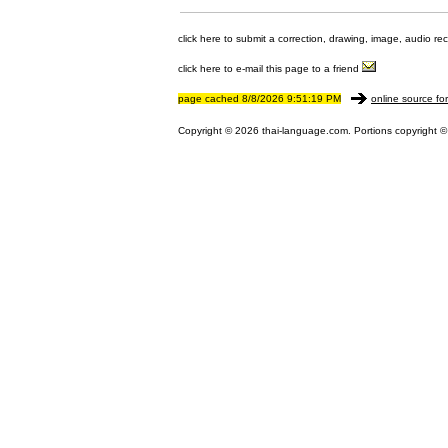
click here to submit a correction, drawing, image, audio re
click here to e-mail this page to a friend
page cached 8/8/2026 9:51:19 PM
online source fo
Copyright © 2026 thai-language.com. Portions copyright © 