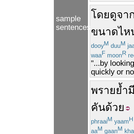
โดย
ดู
จา
sample
sentences
ขนาดไห
M
M
dooy
duu
ja
F
R
waa
moon
re
"...by lookin
quickly or no
พรายย้ำ
ม
คัน
ด้วย
M
H
phraai
yaam
M
M
aa
gaan
kha