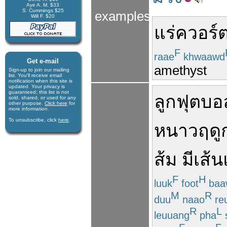
Aye A. M. $33
S. Cummings $25
examples
Will F. $20
แร่
ควอร์ต
F
raae
khwaawd
Get e-mail
amethyst
Sign-up to join our mail­ing
list. You'll receive e­mail
notification when this site is
updated. Your privacy is
guaran­teed; this list is not
ลูกฟุตบอ
sold, shared, or used for any
other purpose.
Click here
for
more infor­mation.
To unsubscribe, click
here
.
หนาว
ฤดู
ส้ม
มี
เส้น
F
H
luuk
foot
baa
M
R
duu
naao
re
R
L
leuuang
pha