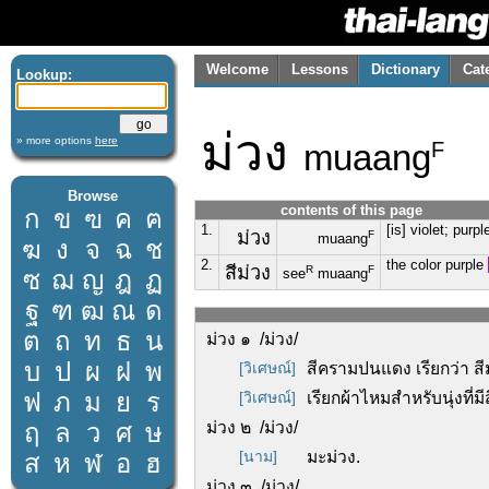
Welcome
Lessons
Dictionary
Cat
Lookup:
ม่วง
» more options
here
muaang
F
Browse
contents of this page
ก
ข
ฃ
ค
ฅ
1.
[is] violet; purpl
ม่วง
F
muaang
ฆ
ง
จ
ฉ
ช
2.
the color purple
สีม่วง
R
F
ซ
ฌ
ญ
ฎ
ฏ
see
muaang
ฐ
ฑ
ฒ
ณ
ด
ต
ถ
ท
ธ
น
ม่วง ๑ /ม่วง/
บ
ป
ผ
ฝ
พ
[วิเศษณ์]
สีครามปนแดง เรียกว่า ส
ฟ
ภ
ม
ย
ร
[วิเศษณ์]
เรียกผ้าไหมสำหรับนุ่งที่มีส
ฤ
ล
ว
ศ
ษ
ม่วง ๒ /ม่วง/
[นาม]
มะม่วง.
ส
ห
ฬ
อ
ฮ
ม่วง ๓ /ม่วง/