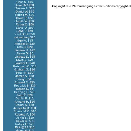
Chris S. $15
Jose D-C $20
Copyright © 2026 thai-language.com. Portions copyright © 
Steven P. $20
Daniel W. $75
Rudolf M. $30
David R. $50
Judith W. $50
Roger C. $50
Steve D. $50
Sean F. $50
Paul G. B. $50
xsinventory $20
Nigel A. $15
Michael B. $20
Otto S. $20
Damien G. $12
Simon G. $5
Lindsay D. $25
David S. $25
Laurent L. $40
Peter van G. $10
Graham S. $10
Peter N. $30
James A. $10
Dmitry I. $10
Edward R. $50
Roderick S. $30
Mason S. $5
Henning E. $20
John F. $20
Daniel F. $10
Armand H. $20
Daniel S. $20
James McD. $20
Shane McC. $10
Roberto P. $50
Derrell P. $20
Trevor O. $30
Patrick H. $25
Rick @SS $15
Gene H. $10