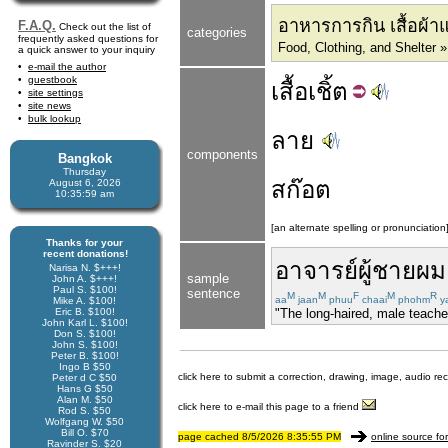
อาหารการกิน เสื้อผ้าและ
F.A.Q.
Check out the list of
categories
frequently asked questions for
Food, Clothing, and Shelter »
a quick answer to your inquiry
e-mail the author
guestbook
เสื้อ
เชิ้ต
site settings
site news
bulk lookup
ลาย
components
Bangkok
Thursday
สก๊อต
August 6, 2026
10:35:59 am
[an alternate spelling or pronunciation
Thanks for your
recent donations!
อาจารย์
ผู้ชาย
ผม
Narisa N. $+++!
sample
John A. $+++!
Paul S. $100!
sentence
M
M
F
M
R
aa
jaan
phuu
chaai
phohm
y
Mike A. $100!
Eric B. $100!
"The long-haired, male teache
John Karl L. $100!
Don S. $100!
John S. $100!
Peter B. $100!
Ingo B $50
click here to submit a correction, drawing, image, audio re
Peter d C $50
Hans G $50
Alan M. $50
click here to e-mail this page to a friend
Rod S. $50
Wolfgang W. $50
Bill O. $70
page cached 8/5/2026 8:35:55 PM
online source fo
Ravinder S. $20