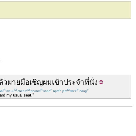
t
ล้ว
ผายมือ
เชิญ
ผม
เข้า
ประจำ
ที่นั่ง
R
M
M
R
F
L
M
F
F
ai
meuu
cheern
phohm
khao
bpra
jam
thee
nang
ard my usual seat."