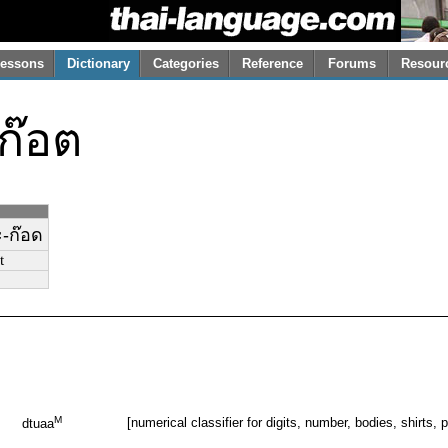
essons
Dictionary
Categories
Reference
Forums
Resour
สก๊อต
ะ-ก๊อด
t
M
[numerical classifier for digits, number, bodies, shirts, 
dtuaa