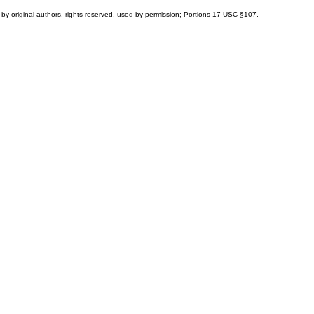
by original authors, rights reserved, used by permission; Portions
17 USC §107
.