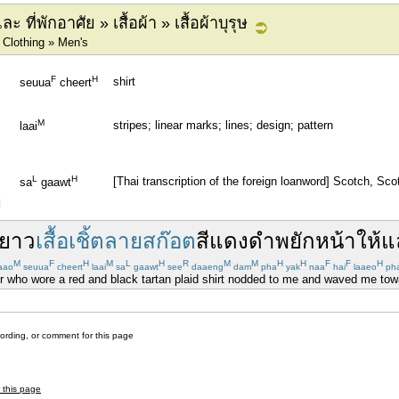
 ที่พักอาศัย » เสื้อผ้า » เสื้อผ้าบุรุษ
 Clothing » Men's
F
H
shirt
seuua
cheert
M
stripes; linear marks; lines; design; pattern
laai
L
H
[Thai transcription of the foreign loanword] Scotch, Sco
sa
gaawt
]
ยาว
เสื้อเชิ้ตลายสก๊อต
สีแดง
ดำ
พยักหน้า
ให้
แ
M
F
H
M
L
H
R
M
M
H
H
F
F
H
aao
seuua
cheert
laai
sa
gaawt
see
daaeng
dam
pha
yak
naa
hai
laaeo
pha
r who wore a red and black tartan plaid shirt nodded to me and waved me tow
cording, or comment for this page
r this page