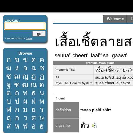
Welcome
L
Lookup:
เสื้อเชิ้ตลาย
» more options
here
Browse
F
H
M
L
H
seuua
cheert
laai
sa
gaawt
ก
ข
ฃ
ค
ฅ
pronunciation guide
ฆ
ง
จ
ฉ
ช
เซื่อ-เชิ้ด-ลาย-ส
Phonemic Thai
ซ
ฌ
ญ
ฎ
ฏ
sɯ̂ːa tɕʰɤ́ːt laːj sà kɔ́ː
IPA
ฐ
ฑ
ฒ
ณ
ด
suea choet lai sakot
Royal Thai General System
ต
ถ
ท
ธ
น
[noun]
บ
ป
ผ
ฝ
พ
ฟ
ภ
ม
ย
ร
definition
tartan plaid shirt
ฤ
ล
ว
ศ
ษ
ตัว
ส
ห
ฬ
อ
ฮ
classifier