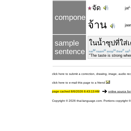
จัด
L
jat
components
จ้าน
jaa
sample
ใน
น้ำ
ซุป
ที่
ใส่
เ
sentence
M
H
H
F
L
nai
naam
soop
thee
sai
"The taste is strong when
click here to submit a correction, drawing, image, audio re
click here to e-mail this page to a friend
page cached 8/6/2026 6:43:13 AM
online source for
Copyright © 2026 thai-language.com. Portions copyright © 