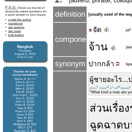
[adverb, phrase, colloqui
F.A.Q.
Check out the list of
frequently asked questions for
definition
[usually used of the way
a quick answer to your inquiry
e-mail the author
guestbook
site settings
จัด
L
jat
site news
bulk lookup
components
จ้าน
Bangkok
jaa
Thursday
August 6, 2026
8:43:18 pm
synonym
ปาก
กล้า
bpa
Thanks for your
recent donations!
ผู้ชาย
อะไร
...
Narisa N. $+++!
John A. $+++!
Paul S. $100!
F
M
L
M
L
phuu
chaai
a
rai
bpaak
Mike A. $100!
"What kind a man are yo
Eric B. $100!
John Karl L. $100!
Don S. $100!
John S. $100!
ส่วน
เรื่อง
Peter B. $100!
Ingo B $50
Peter d C $50
Hans G $50
Alan M. $50
ฉูดฉาด
บ
Rod S. $50
Wolfgang W. $50
Bill O. $70
Ravinder S. $20