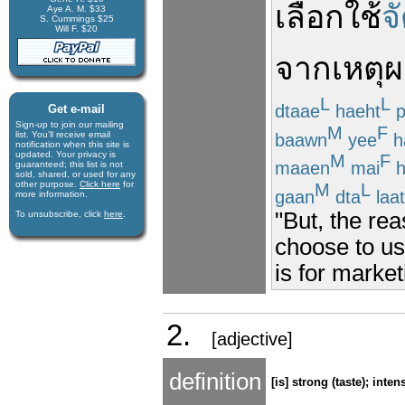
เลือก
ใช้
จ
Aye A. M. $33
S. Cummings $25
Will F. $20
จาก
เหตุ
L
L
dtaae
haeht
p
Get e-mail
Sign-up to join our mail­ing
M
F
list. You'll receive e­mail
baawn
yee
h
notification when this site is
updated. Your privacy is
M
F
maaen
mai
h
guaran­teed; this list is not
sold, shared, or used for any
other purpose.
Click here
for
M
L
gaan
dta
laat
more infor­mation.
"But, the re
To unsubscribe, click
here
.
choose to use
is for marke
2.
[adjective]
definition
[is] strong (taste); inten