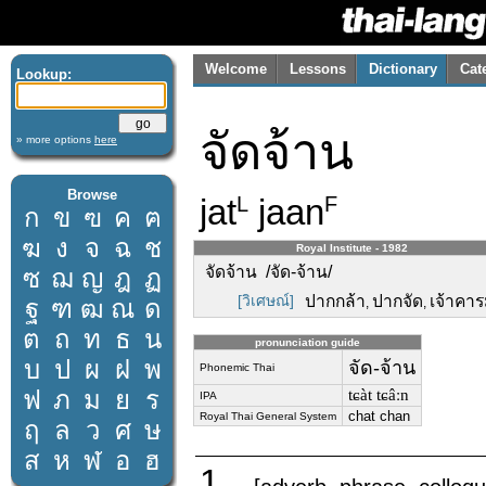
Welcome
Lessons
Dictionary
Cat
Lookup:
จัดจ้าน
» more options
here
Browse
jat
jaan
L
F
ก
ข
ฃ
ค
ฅ
ฆ
ง
จ
ฉ
ช
Royal Institute - 1982
จัดจ้าน /จัด-จ้าน/
ซ
ฌ
ญ
ฎ
ฏ
[วิเศษณ์]
ปากกล้า
ปากจัด
เจ้าคาร
ฐ
ฑ
ฒ
ณ
ด
,
,
ต
ถ
ท
ธ
น
pronunciation guide
บ
ป
ผ
ฝ
พ
จัด-จ้าน
Phonemic Thai
ฟ
ภ
ม
ย
ร
tɕàt tɕâːn
IPA
chat chan
Royal Thai General System
ฤ
ล
ว
ศ
ษ
ส
ห
ฬ
อ
ฮ
1.