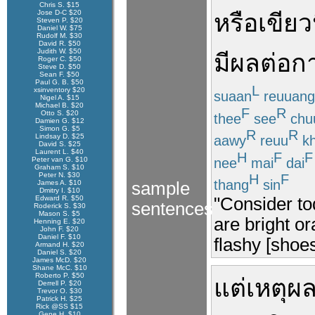
Chris S. $15
Jose D-C $20
หรือ
เขียว
Steven P. $20
Daniel W. $75
Rudolf M. $30
David R. $50
Judith W. $50
มีผลต่อ
กา
Roger C. $50
Steve D. $50
Sean F. $50
Paul G. B. $50
L
xsinventory $20
suaan
reuuang
Nigel A. $15
Michael B. $20
F
R
Otto S. $20
thee
see
chu
Damien G. $12
Simon G. $5
R
R
Lindsay D. $25
aawy
reuu
kh
David S. $25
Laurent L. $40
H
F
F
nee
mai
dai
Peter van G. $10
Graham S. $10
Peter N. $30
H
F
thang
sin
James A. $10
sample
Dmitry I. $10
"Consider to
Edward R. $50
sentences
Roderick S. $30
Mason S. $5
are bright or
Henning E. $20
John F. $20
Daniel F. $10
flashy [shoes
Armand H. $20
Daniel S. $20
James McD. $20
Shane McC. $10
Roberto P. $50
แต่
เหตุผ
Derrell P. $20
Trevor O. $30
Patrick H. $25
Rick @SS $15
Gene H. $10