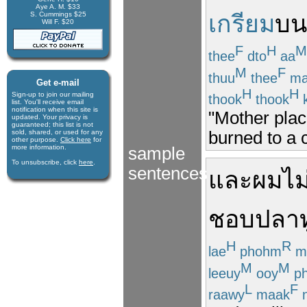
Aye A. M. $33
S. Cummings $25
เกรียม
บน
Will F. $20
F
H
M
thee
dto
aa
M
F
thuu
thee
ma
Get e-mail
H
H
Sign-up to join our mail­ing
thook
thook
k
list. You'll receive e­mail
notification when this site is
"Mother plac
updated. Your privacy is
guaran­teed; this list is not
burned to a c
sold, shared, or used for any
other purpose.
Click here
for
more infor­mation.
sample
To unsubscribe, click
here
.
sentences
และ
ผม
ไม
ชอบ
ปลาท
H
R
lae
phohm
m
M
M
leeuy
ooy
p
L
F
raawy
maak