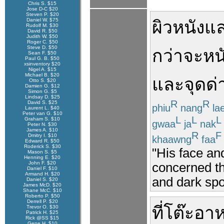
Chris S. $15
Jose D-C $20
Steven P. $20
Daniel W. $75
ผิวหนัง
แ
Rudolf M. $30
David R. $50
Judith W. $50
Roger C. $50
Steve D. $50
กว่า
จะ
หน
Sean F. $50
Paul G. B. $50
xsinventory $20
Nigel A. $15
Michael B. $20
และ
จุด
ด่
Otto S. $20
Damien G. $12
Simon G. $5
Lindsay D. $25
R
R
David S. $25
phiu
nang
la
Laurent L. $40
Peter van G. $10
L
L
L
Graham S. $10
gwaa
ja
nak
Peter N. $30
James A. $10
R
F
Dmitry I. $10
khaawng
faa
Edward R. $50
Roderick S. $30
"His face an
Mason S. $5
Henning E. $20
John F. $20
concerned th
Daniel F. $10
Armand H. $20
and dark spo
Daniel S. $20
James McD. $20
Shane McC. $10
Roberto P. $50
Derrell P. $20
ที่
โต๊ะอา
Trevor O. $30
Patrick H. $25
Rick @SS $15
Gene H. $10