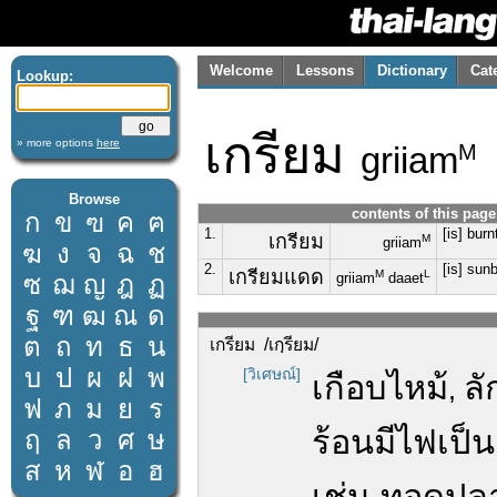
Welcome
Lessons
Dictionary
Cat
Lookup:
เกรียม
» more options
here
griiam
M
Browse
contents of this page
ก
ข
ฃ
ค
ฅ
1.
[is] bur
เกรียม
M
griiam
ฆ
ง
จ
ฉ
ช
2.
[is] sun
เกรียมแดด
M
L
ซ
ฌ
ญ
ฎ
ฏ
griiam
daaet
ฐ
ฑ
ฒ
ณ
ด
ต
ถ
ท
ธ
น
เกรียม /เกฺรียม/
บ
ป
ผ
ฝ
พ
[วิเศษณ์]
เกือบไหม้
ลั
,
ฟ
ภ
ม
ย
ร
ร้อนมีไฟเป็น
ฤ
ล
ว
ศ
ษ
ส
ห
ฬ
อ
ฮ
เช่น ทอดปล