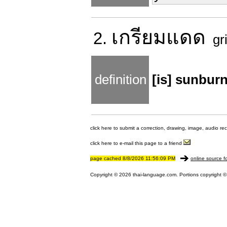
เกรียม
แดด
2.
gr
definition
[is] sunbur
click here to submit a correction, drawing, image, audio re
click here to e-mail this page to a friend
page cached 8/8/2026 11:56:09 PM
online source f
Copyright © 2026 thai-language.com. Portions copyright © 