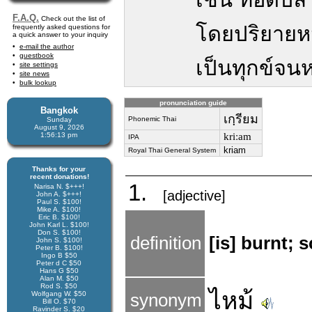
F.A.Q.
Check out the list of
โดยปริยายหม
frequently asked questions for
a quick answer to your inquiry
e-mail the author
guestbook
เป็นทุกข์จนห
site settings
site news
bulk lookup
pronunciation guide
Bangkok
เกฺรียม
Phonemic Thai
Sunday
August 9, 2026
1:56:14 pm
kriːam
IPA
kriam
Royal Thai General System
Thanks for your
recent donations!
1.
Narisa N. $+++!
[adjective]
John A. $+++!
Paul S. $100!
Mike A. $100!
Eric B. $100!
John Karl L. $100!
Don S. $100!
definition
[is] burnt;
John S. $100!
Peter B. $100!
Ingo B $50
Peter d C $50
Hans G $50
Alan M. $50
Rod S. $50
ไหม้
Wolfgang W. $50
synonym
Bill O. $70
Ravinder S. $20