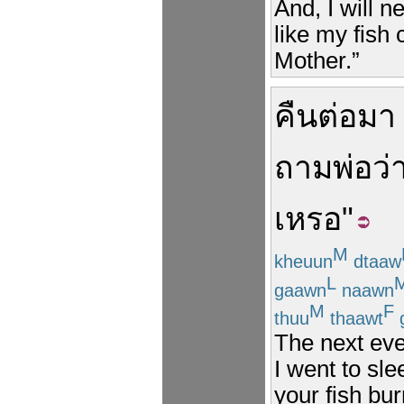
And, I will n
like my fish 
Mother.”
คืน
ต่อมา
ถาม
พ่อ
ว่
เหรอ
"
M
kheuun
dtaaw
L
gaawn
naawn
M
F
thuu
thaawt
g
The next eve
I went to sle
your fish bur