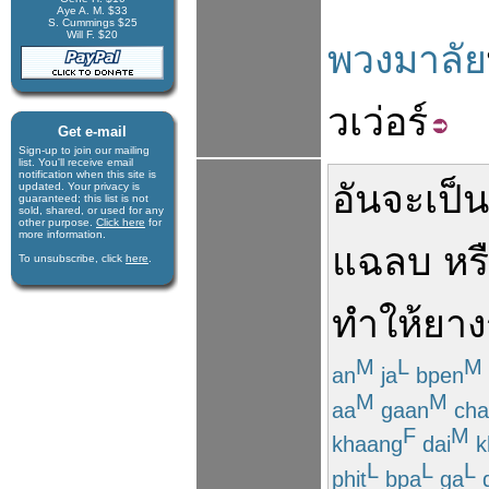
Aye A. M. $33
S. Cummings $25
Will F. $20
พวงมาลัย
วเว่อร์
Get e-mail
Sign-up to join our mail­ing
list. You'll receive e­mail
notification when this site is
อัน
จะ
เป็
updated. Your privacy is
guaran­teed; this list is not
sold, shared, or used for any
other purpose.
Click here
for
more infor­mation.
แฉลบ
หร
To unsubscribe, click
here
.
ทำให้
ยาง
M
L
M
an
ja
bpen
M
M
aa
gaan
cha
F
M
khaang
dai
k
L
L
L
phit
bpa
ga
d