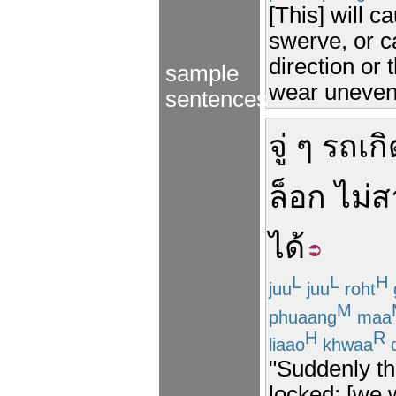
[This] will c
swerve, or c
direction or 
sample
wear uneven
sentences
จู่ ๆ
รถ
เกิ
ล็อก
ไม่
ได้
L
L
H
juu
juu
roht
M
phuaang
maa
H
R
liaao
khwaa
d
"Suddenly th
locked; [we w