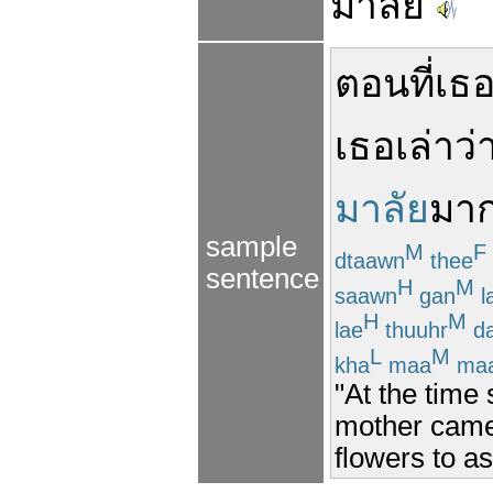
มาลัย
ตอนที่
เธ
เธอ
เล่า
ว่
มาลัย
มา
sample
M
F
dtaawn
thee
sentence
H
M
saawn
gan
l
H
M
lae
thuuhr
da
L
M
kha
maa
ma
"At the time
mother came 
flowers to a