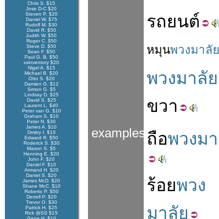
Chris S. $15
Jose D-C $20
Steven P. $20
รถยนต์
Daniel W. $75
Rudolf M. $30
David R. $50
Judith W. $50
Roger C. $50
หมุน
พวงมาลั
Steve D. $50
Sean F. $50
Paul G. B. $50
xsinventory $20
Nigel A. $15
พวงมาลัย
Michael B. $20
Otto S. $20
Damien G. $12
Simon G. $5
Lindsay D. $25
ขวา
David S. $25
Laurent L. $40
Peter van G. $10
Graham S. $10
Peter N. $30
James A. $10
examples
ถือ
พวงมา
Dmitry I. $10
Edward R. $50
Roderick S. $30
Mason S. $5
Henning E. $20
John F. $20
Daniel F. $10
Armand H. $20
Daniel S. $20
ร้อย
พวง
James McD. $20
Shane McC. $10
Roberto P. $50
Derrell P. $20
Trevor O. $30
มาลัย
Patrick H. $25
Rick @SS $15
Gene H. $10