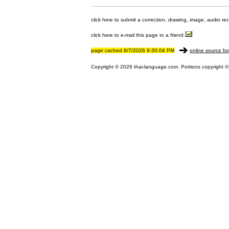
click here to submit a correction, drawing, image, audio re
click here to e-mail this page to a friend
page cached 8/7/2026 9:30:04 PM
online source fo
Copyright © 2026 thai-language.com. Portions copyright © 