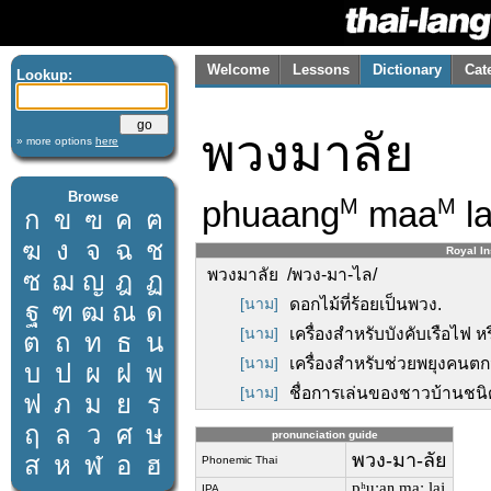
Welcome
Lessons
Dictionary
Cat
Lookup:
พวงมาลัย
» more options
here
Browse
phuaang
maa
la
M
M
ก
ข
ฃ
ค
ฅ
ฆ
ง
จ
ฉ
ช
Royal In
พวงมาลัย /พวง-มา-ไล/
ซ
ฌ
ญ
ฎ
ฏ
[นาม]
ดอกไม้ที่ร้อยเป็นพวง.
ฐ
ฑ
ฒ
ณ
ด
[นาม]
เครื่องสำหรับบังคับเรือไฟ ห
ต
ถ
ท
ธ
น
[นาม]
เครื่องสำหรับช่วยพยุงคนตก
บ
ป
ผ
ฝ
พ
[นาม]
ชื่อการเล่นของชาวบ้านชนิด
ฟ
ภ
ม
ย
ร
ฤ
ล
ว
ศ
ษ
pronunciation guide
พวง-มา-ลัย
ส
ห
ฬ
อ
ฮ
Phonemic Thai
pʰuːaŋ maː laj
IPA