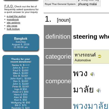
phuang malai
Royal Thai General System
F.A.Q.
Check out the list of
frequently asked questions for
a quick answer to your inquiry
1.
e-mail the author
[noun]
guestbook
site settings
site news
bulk lookup
definition
steering wh
Bangkok
Saturday
August 8, 2026
11:30:09 am
ทางรถยนต์
categories
Thanks for your
Automotive
recent donations!
Narisa N. $+++!
John A. $+++!
พวง
Paul S. $100!
Mike A. $100!
Eric B. $100!
John Karl L. $100!
components
Don S. $100!
John S. $100!
มาลัย
Peter B. $100!
Ingo B $50
Peter d C $50
Hans G $50
Alan M. $50
Rod S. $50
พวงมาลัย
Wolfgang W. $50
Bill O. $70
Ravinder S. $20