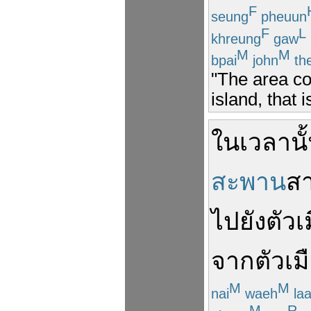
F
seung
pheuun
F
L
khreung
gaw
M
M
bpai
john
th
"The area co
island, that
ใน
เวลานั
สะพาน
สา
ไปยัง
ตัวเ
จาก
ตัวเม
M
M
nai
waeh
la
M
R