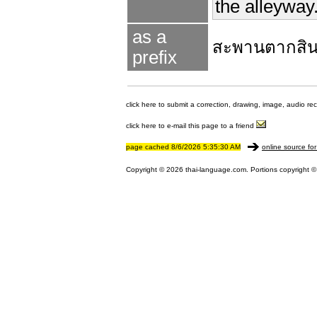
the alleyway.
as a
สะพานตากสิ
prefix
click here to submit a correction, drawing, image, audio re
click here to e-mail this page to a friend
page cached 8/6/2026 5:35:30 AM
online source for
Copyright © 2026 thai-language.com. Portions copyright © 