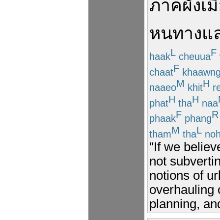
ภาค
ผังเม
หนทาง
แ
L
F
haak
cheuua
F
chaat
khaawn
M
H
naaeo
khit
r
H
H
phat
tha
naa
F
R
phaak
phang
M
L
tham
tha
no
"If we believ
not subverti
notions of u
overhauling 
planning, an