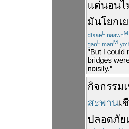
แต่
นอนไม
มัน
โยกเ
L
M
dtaae
naawn
L
M
gao
man
yo:
"But I could 
bridges were
noisily."
กิจกรรม
เ
สะพาน
เช
ปลอดภัย