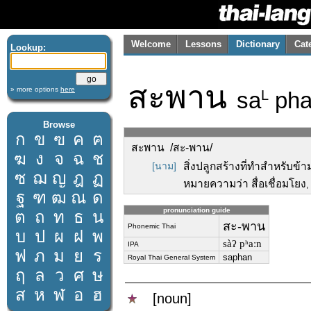
Welcome
Lessons
Dictionary
Cat
Lookup:
สะพาน
» more options
here
sa
pha
L
Browse
ก
ข
ฃ
ค
ฅ
สะพาน /สะ-พาน/
ฆ
ง
จ
ฉ
ช
[นาม]
สิ่งปลูกสร้างที่ทำสำหรับข
ซ
ฌ
ญ
ฎ
ฏ
หมายความว่า สื่อเชื่อมโยง
,
ฐ
ฑ
ฒ
ณ
ด
pronunciation guide
ต
ถ
ท
ธ
น
สะ-พาน
Phonemic Thai
บ
ป
ผ
ฝ
พ
sàʔ pʰaːn
IPA
ฟ
ภ
ม
ย
ร
saphan
Royal Thai General System
ฤ
ล
ว
ศ
ษ
ส
ห
ฬ
อ
ฮ
[noun]