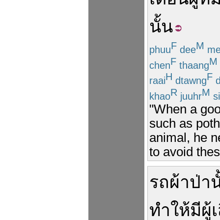
นั้น
F
M
phuu
dee
me
F
M
chen
thaang
H
F
raai
dtawng
d
R
M
khao
juuhr
s
"When a goo
such as poth
animal, he n
to avoid thes
รถ
ผ้าป่า
น
ทำให้
มี
ผู้
เ