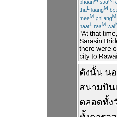
phaan
saa
r
L
M
tha
laang
bpa
M
M
mee
phiiang
L
M
haat
raa
wai
"At that time
Sarasin Brid
there were o
city to Rawa
ดังนั้น
นอ
สนามบิน
ตลอดทั้งว