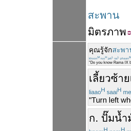
สะพาน
มิตรภาพ
คุณ
รู้จัก
สะพา
M
H
L
L
khoon
ruu
jak
sa
phaan
"Do you know Rama IX b
เลี้ยวซ้าย
H
H
liaao
saai
me
"Turn left w
ก
.
ปั๊มน้ำ
H
H