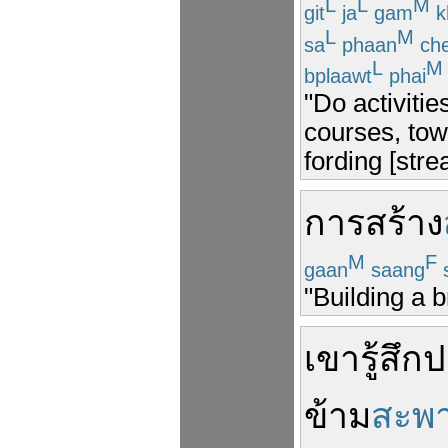
L
L
M
git
ja
gam
k
L
M
sa
phaan
ch
L
M
bplaawt
phai
"Do activitie
courses, tow
fording [str
การสร้าง
M
F
gaan
saang
"Building a 
เขา
รู้สึก
ป
ข้าม
สะพ