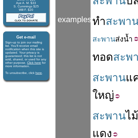
สะพาน
ป
Aye A. M. $33
S. Cummings $25
Will F. $20
examples
ทำ
สะพา
Get e-mail
สะพาน
ส่ง
น้ำ
Sign-up to join our mail­ing
list. You'll receive e­mail
notification when this site is
updated. Your privacy is
ทอด
สะพ
guaran­teed; this list is not
sold, shared, or used for any
other purpose.
Click here
for
more infor­mation.
To unsubscribe, click
here
.
สะพาน
แ
ใหญ่
สะพาน
ไม
แดง