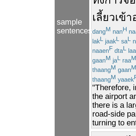
ทั้ง
การจ
เลี้ยว
เข้า
sample
M
H
sentences
dang
nan
na
L
L
L
lak
jaak
sa
n
F
L
naaen
dta
laa
M
L
gaan
ja
raa
M
thaang
gaan
M
thaang
yaaek
"Therefore, i
the airport 
there is a la
road-side pa
turning to en