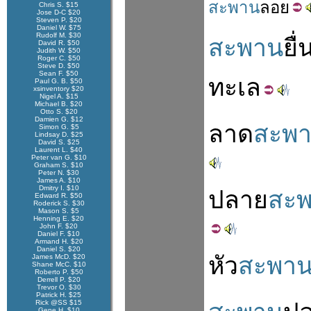
สะพาน
ลอย
Chris S. $15
Jose D-C $20
Steven P. $20
Daniel W. $75
Rudolf M. $30
สะพาน
ยื่
David R. $50
Judith W. $50
Roger C. $50
Steve D. $50
Sean F. $50
ทะเล
Paul G. B. $50
xsinventory $20
Nigel A. $15
Michael B. $20
Otto S. $20
Damien G. $12
ลาด
สะพ
Simon G. $5
Lindsay D. $25
David S. $25
Laurent L. $40
Peter van G. $10
Graham S. $10
Peter N. $30
James A. $10
Dmitry I. $10
ปลาย
สะ
Edward R. $50
Roderick S. $30
Mason S. $5
Henning E. $20
John F. $20
Daniel F. $10
Armand H. $20
Daniel S. $20
หัว
สะพา
James McD. $20
Shane McC. $10
Roberto P. $50
Derrell P. $20
Trevor O. $30
Patrick H. $25
Rick @SS $15
Gene H. $10