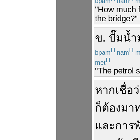
bpam
nam
m
"How much far
the bridge?"
ข
.
ปั๊มน้ำ
H
H
bpam
nam
m
H
met
"The petrol s
หาก
เชื่อ
ว
ก็
ต้อง
มา
และ
การพ