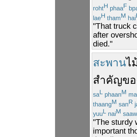
H
F
roht
phaa
bp
H
M
lae
tham
hai
"That truck 
after oversho
died."
สะพาน
ไม
สำคัญ
ขอ
L
M
sa
phaan
ma
M
R
thaang
san
j
L
M
yuu
nai
saaw
"The sturdy 
important th