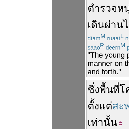
ตำรวจ
หน
เดิน
ผ่าน
M
L
dtam
ruaat
n
R
M
saao
deern
p
"The young p
manner on th
and forth."
ซึ่ง
พื้นที่
โ
ตั้งแต่
สะ
เท่านั้น