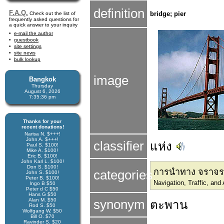
definition
F.A.Q.
bridge; pier
Check out the list of
frequently asked questions for
a quick answer to your inquiry
e-mail the author
guestbook
site settings
site news
bulk lookup
image
Bangkok
Thursday
August 6, 2026
7:35:37 pm
Thanks for your
recent donations!
Narisa N. $+++!
John A. $+++!
classifier
แห่ง
Paul S. $100!
Mike A. $100!
Eric B. $100!
John Karl L. $100!
Don S. $100!
การนำทาง จราจร
categories
John S. $100!
Peter B. $100!
Navigation, Traffic, and
Ingo B $50
Peter d C $50
Hans G $50
Alan M. $50
synonym
ตะพาน
Rod S. $50
Wolfgang W. $50
Bill O. $70
Ravinder S. $20