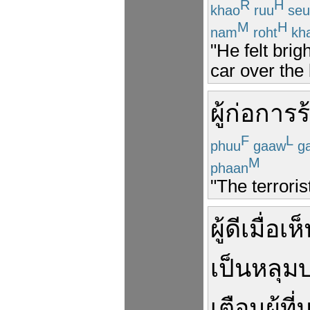
R
H
khao
ruu
seu
M
H
nam
roht
kh
"He felt brig
car over the 
ผู้ก่อการร
F
L
phuu
gaaw
g
M
phaan
"The terrori
ผู้ดี
เมื่อ
เห
เป็น
หลุม
บ
เตือน
ผู้
ที่