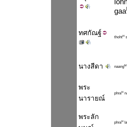
loh
gaa
ทศ
กัณฐ์
H
thoht
s
นางสีดา
M
naang
พระ
H
phra
n
นารายณ์
พระลัก
H
phra
l