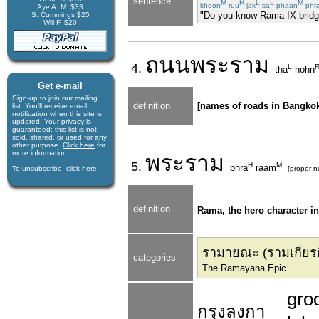
sentence
M
H
L
L
M
khoon
ruu
jak
sa
phaan
phr
Aye A. M. $33
"Do you know Rama IX bridg
S. Cummings $25
Will F. $20
ถนน
พระราม
4.
L
tha
nohn
Get e-mail
Sign-up to join our mail­ing
definition
[names of roads in Bangkok] R
list. You'll receive e­mail
notification when this site is
updated. Your privacy is
guaran­teed; this list is not
sold, shared, or used for any
other purpose.
Click here
for
more infor­mation.
พระ
ราม
5.
H
M
phra
raam
To unsubscribe, click
here
.
[proper n
definition
Rama, the hero character in
รามายณะ (รามเกียรติ
categories
The Ramayana Epic
gro
กรุง
ลงกา