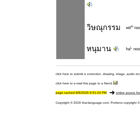
วิษณุกรรม
H
wit
no
หนุมาน
L
ha
noo
click here to submit a correction, drawing, image, audio re
click here to e-mail this page to a friend
page cached 8/8/2026 6:51:24 PM
online source fo
Copyright © 2026 thai-language.com. Portions copyright © 