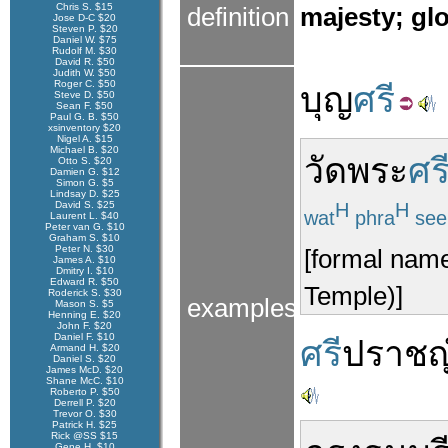
Chris S. $15
definition
majesty; gl
Jose D-C $20
Steven P. $20
Daniel W. $75
Rudolf M. $30
David R. $50
Judith W. $50
Roger C. $50
บุญ
ศรี
Steve D. $50
Sean F. $50
Paul G. B. $50
xsinventory $20
Nigel A. $15
Michael B. $20
วัด
พระ
ศร
Otto S. $20
Damien G. $12
Simon G. $5
Lindsay D. $25
David S. $25
H
H
wat
phra
see
Laurent L. $40
Peter van G. $10
Graham S. $10
Peter N. $30
[formal nam
James A. $10
Dmitry I. $10
Edward R. $50
Temple)]
Roderick S. $30
examples
Mason S. $5
Henning E. $20
John F. $20
Daniel F. $10
ศรี
ปราชญ
Armand H. $20
Daniel S. $20
James McD. $20
Shane McC. $10
Roberto P. $50
Derrell P. $20
Trevor O. $30
Patrick H. $25
Rick @SS $15
Gene H. $10