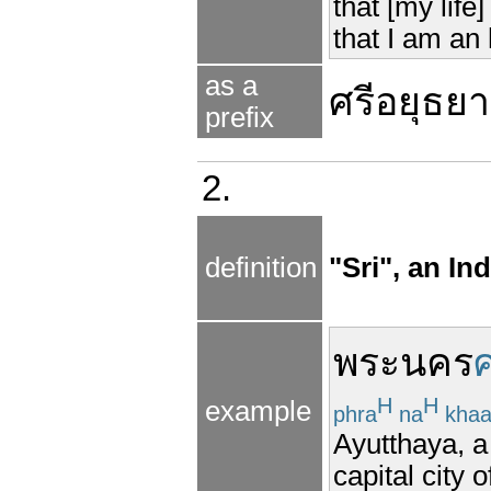
that [my life
that I am an
as a
ศรีอยุธยา
prefix
2.
definition
"Sri", an In
พระ
นคร
ศ
H
H
example
phra
na
kha
Ayutthaya, a
capital city