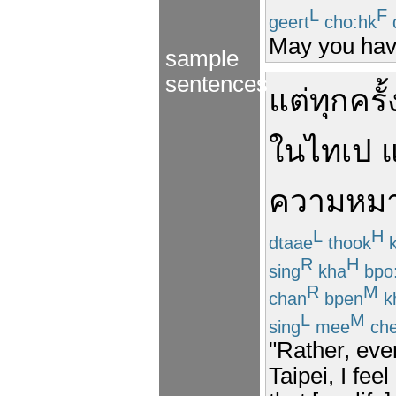
L
F
geert
cho:hk
May you have
sample
sentences
แต่
ทุกครั้ง
ใน
ไทเป
แ
ความหม
L
H
dtaae
thook
k
R
H
sing
kha
bpo
R
M
chan
bpen
k
L
M
sing
mee
ch
"Rather, ever
Taipei, I fee