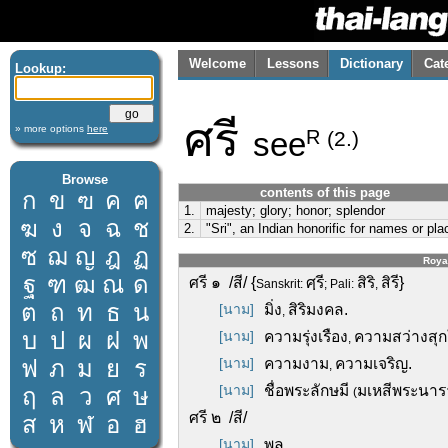
Welcome
Lessons
Dictionary
Cat
Lookup:
ศรี
» more options
here
see
R
(2.)
Browse
contents of this page
ก
ข
ฃ
ค
ฅ
1.
majesty; glory; honor; splendor
ฆ
ง
จ
ฉ
ช
2.
"Sri", an Indian honorific for names or pl
ซ
ฌ
ญ
ฎ
ฏ
Royal
ฐ
ฑ
ฒ
ณ
ด
ศรี ๑ /สี/ {
ศฺรี
สิริ
สิรี}
Sanskrit:
; Pali:
,
ต
ถ
ท
ธ
น
[นาม]
มิ่ง
สิริมงคล.
,
บ
ป
ผ
ฝ
พ
[นาม]
ความรุ่งเรือง
ความสว่างสุก
,
ฟ
ภ
ม
ย
ร
[นาม]
ความงาม
ความเจริญ.
,
[นาม]
ชื่อพระลักษมี
มเหสีพระนาร
ฤ
ล
ว
ศ
ษ
(
ศรี ๒ /สี/
ส
ห
ฬ
อ
ฮ
[นาม]
พลู.