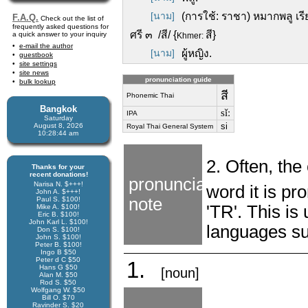
[นาม]
(การใช้: ราชา) หมากพลู เรี
F.A.Q.
Check out the list of
frequently asked questions for
ศรี ๓ /สี/ {
สี}
a quick answer to your inquiry
Khmer:
e-mail the author
[นาม]
ผู้หญิง.
guestbook
site settings
site news
pronunciation guide
bulk lookup
สี
Phonemic Thai
Bangkok
sǐː
IPA
Saturday
si
August 8, 2026
Royal Thai General System
10:28:44 am
2. Often, th
Thanks for your
recent donations!
pronunciation
Narisa N. $+++!
word it is p
John A. $+++!
note
Paul S. $100!
'TR'. This is
Mike A. $100!
Eric B. $100!
John Karl L. $100!
languages su
Don S. $100!
John S. $100!
Peter B. $100!
Ingo B $50
Peter d C $50
1.
Hans G $50
[noun]
Alan M. $50
Rod S. $50
Wolfgang W. $50
Bill O. $70
Ravinder S. $20