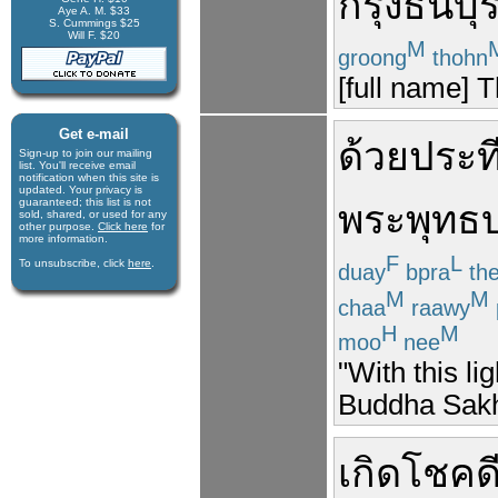
กรุง
ธนบุร
Aye A. M. $33
S. Cummings $25
Will F. $20
M
groong
thohn
[full name] 
Get e-mail
ด้วย
ประท
Sign-up to join our mail­ing
list. You'll receive e­mail
notification when this site is
updated. Your privacy is
guaran­teed; this list is not
พระพุทธ
sold, shared, or used for any
other purpose.
Click here
for
more infor­mation.
F
L
To unsubscribe, click
here
.
duay
bpra
th
M
M
chaa
raawy
H
M
moo
nee
"With this li
Buddha Sakh
เกิด
โชคด