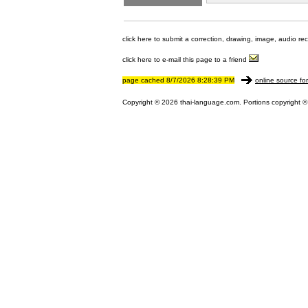
click here to submit a correction, drawing, image, audio re
click here to e-mail this page to a friend
page cached 8/7/2026 8:28:39 PM
online source fo
Copyright © 2026 thai-language.com. Portions copyright © 