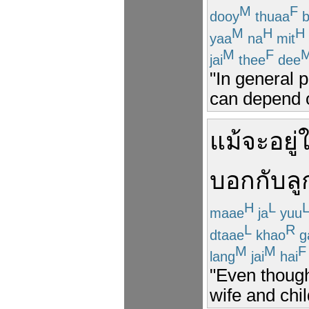
M
F
dooy
thuaa
b
M
H
H
yaa
na
mit
M
F
jai
thee
dee
"In general 
can depend 
แม้จะ
อยู่
บอก
กับ
ลู
H
L
maae
ja
yuu
L
R
dtaae
khao
g
M
M
F
lang
jai
hai
"Even though 
wife and chi