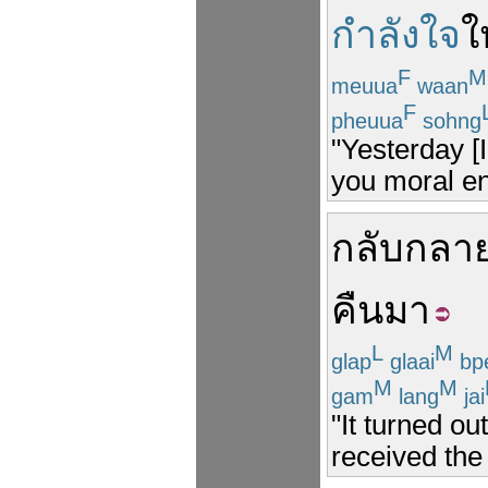
กำลังใจ
ใ
F
M
meuua
waan
F
pheuua
sohng
"Yesterday [I
you moral e
กลับ
กลาย
คืน
มา
L
M
glap
glaai
bp
M
M
gam
lang
jai
"It turned o
received the