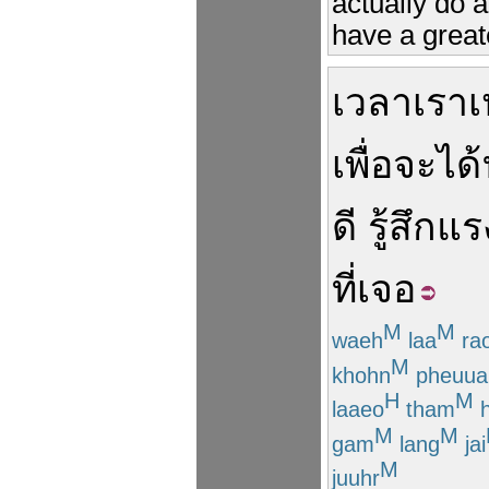
actually do a
have a greate
เวลา
เรา
เ
เพื่อ
จะ
ได้
ดี
รู้สึก
แร
ที่
เจอ
M
M
waeh
laa
ra
M
khohn
pheuua
H
M
laaeo
tham
h
M
M
gam
lang
jai
M
juuhr