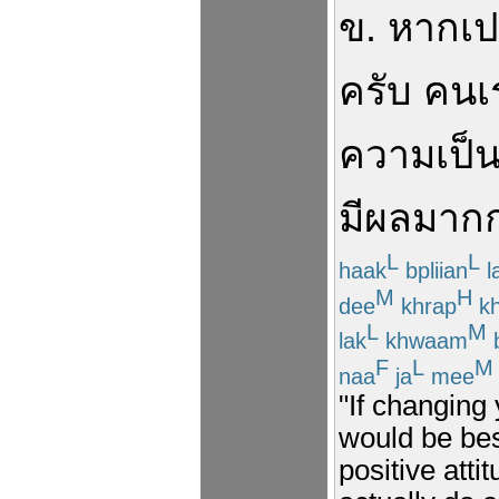
ข
.
หาก
เป
ครับ
คน
เ
ความเป็น
มีผล
มากก
L
L
haak
bpliian
l
M
H
dee
khrap
kh
L
M
lak
khwaam
F
L
M
naa
ja
mee
"If changing 
would be bes
positive atti