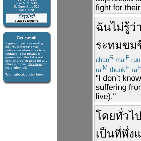
Aye A. M. $33
fight for their
S. Cummings $25
Will F. $20
ฉัน
ไม่
รู้ว่
Get e-mail
ระทม
ขมข
Sign-up to join our mail­ing
list. You'll receive e­mail
notification when this site is
updated. Your privacy is
R
F
guaran­teed; this list is not
chan
mai
ruu
sold, shared, or used for any
other purpose.
Click here
for
M
H
more infor­mation.
rai
thook
ra
To unsubscribe, click
here
.
"I don’t kno
suffering fro
live)."
โดยทั่วไ
เป็น
ที่พึ่ง
แ