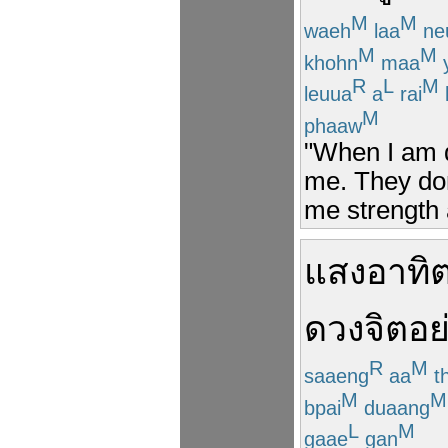
M
M
waeh
laa
ne
M
M
khohn
maa
R
L
M
leuua
a
rai
M
phaaw
"When I am d
me. They don
me strength 
แสงอาทิต
ดวงจิต
อย
R
M
saaeng
aa
th
M
M
bpai
duaang
L
M
gaae
gan