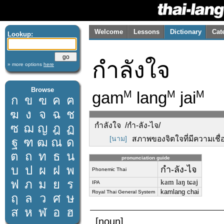
Welcome
Lessons
Dictionary
Cat
Lookup:
กำลังใจ
» more options
here
Browse
gam
lang
jai
M
M
M
ก
ข
ฃ
ค
ฅ
ฆ
ง
จ
ฉ
ช
กำลังใจ /กำ-ลัง-ไจ/
ซ
ฌ
ญ
ฎ
ฏ
[นาม]
สภาพของจิตใจที่มีความเชื่อ
ฐ
ฑ
ฒ
ณ
ด
ต
ถ
ท
ธ
น
pronunciation guide
บ
ป
ผ
ฝ
พ
กำ-ลัง-ไจ
Phonemic Thai
ฟ
ภ
ม
ย
ร
kam laŋ tɕaj
IPA
kamlang chai
Royal Thai General System
ฤ
ล
ว
ศ
ษ
ส
ห
ฬ
อ
ฮ
[noun]