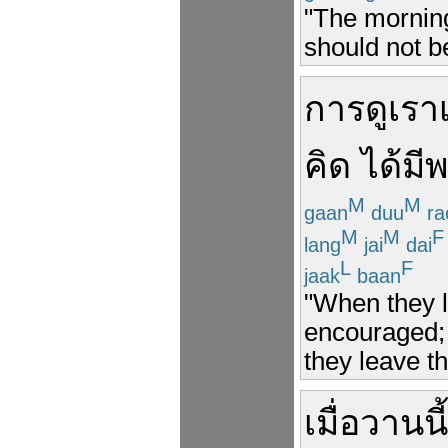
"The morning
should not b
การ
ดู
เรา
คิด
ได้
มี
พ
M
M
gaan
duu
ra
M
M
F
lang
jai
dai
L
F
jaak
baan
"When they l
encouraged; 
they leave t
เมื่อวานนี้