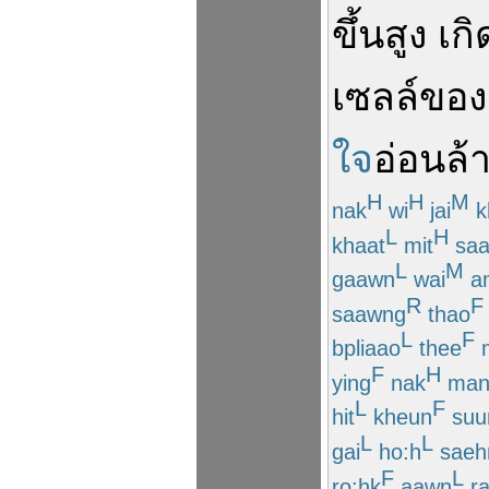
ขึ้น
สูง
เกิ
เซลล์
ของ
ใจ
อ่อนล้
H
H
M
nak
wi
jai
k
L
H
khaat
mit
sa
L
M
gaawn
wai
a
R
F
saawng
thao
L
F
bpliaao
thee
F
H
ying
nak
ma
L
F
hit
kheun
suu
L
L
gai
ho:h
saeh
F
L
ro:hk
aawn
ra