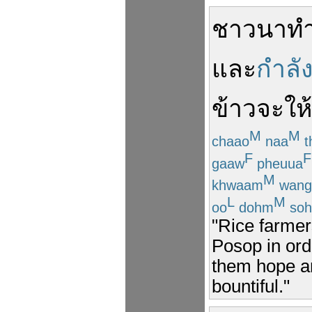
ชาวนา
ทำ
และ
กำลั
ข้าว
จะ
ให
M
M
chaao
naa
t
F
F
gaaw
pheuua
M
khwaam
wang
L
M
oo
dohm
so
"Rice farme
Posop in ord
them hope an
bountiful."