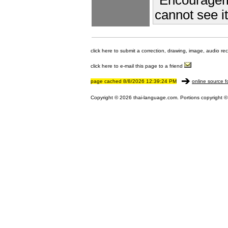
"Encourageme
cannot see it
click here to submit a correction, drawing, image, audio re
click here to e-mail this page to a friend
page cached 8/8/2026 12:39:24 PM
online source f
Copyright © 2026 thai-language.com. Portions copyright © 