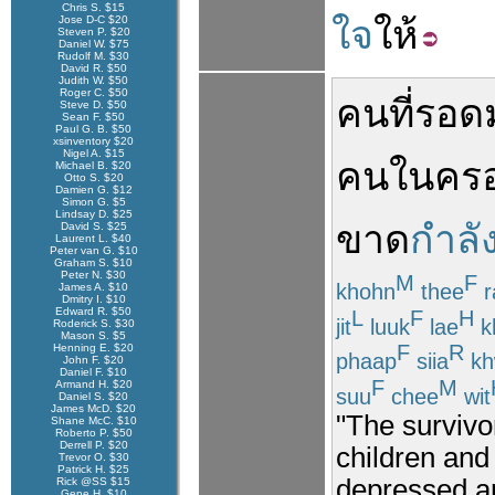
Chris S. $15
Jose D-C $20
ใจ
ให้
Steven P. $20
Daniel W. $75
Rudolf M. $30
David R. $50
Judith W. $50
Roger C. $50
คน
ที่
รอด
Steve D. $50
Sean F. $50
Paul G. B. $50
xsinventory $20
Nigel A. $15
คน
ใน
คร
Michael B. $20
Otto S. $20
Damien G. $12
Simon G. $5
Lindsay D. $25
ขาด
กำลั
David S. $25
Laurent L. $40
Peter van G. $10
Graham S. $10
Peter N. $30
M
F
khohn
thee
r
James A. $10
Dmitry I. $10
Edward R. $50
L
F
H
jit
luuk
lae
k
Roderick S. $30
Mason S. $5
F
R
Henning E. $20
phaap
siia
kh
John F. $20
Daniel F. $10
F
M
Armand H. $20
suu
chee
wit
Daniel S. $20
James McD. $20
"The survivo
Shane McC. $10
Roberto P. $50
Derrell P. $20
children and
Trevor O. $30
Patrick H. $25
depressed an
Rick @SS $15
Gene H. $10