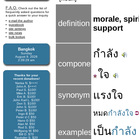
F.A.Q.
Check out the list of
frequently asked questions for
a quick answer to your inquiry
morale, spir
e-mail the author
definition
guestbook
support
site settings
site news
bulk lookup
Bangkok
กำลัง
Sunday
August 9, 2026
2:39:30 am
components
ใจ
Thanks for your
recent donations!
Narisa N. $+++!
John A. $+++!
Paul S. $100!
แรงใจ
synonym
Mike A. $100!
Eric B. $100!
John Karl L. $100!
Don S. $100!
John S. $100!
Peter B. $100!
หมด
กำลังใจ
Ingo B $50
Peter d C $50
Hans G $50
Alan M. $50
เป็น
กำลัง
Rod S. $50
examples
Wolfgang W. $50
Bill O. $70
Ravinder S. $20