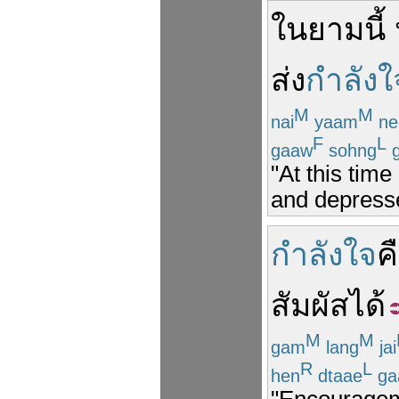
ใน
ยาม
นี้
ส่ง
กำลังใ
M
M
nai
yaam
ne
F
L
gaaw
sohng
"At this time
and depress
กำลังใจ
ค
สัมผัส
ได้
M
M
gam
lang
jai
R
L
hen
dtaae
ga