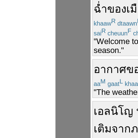
ฉ่ำ
ของ
เม
R
khaaw
dtaawn
R
F
sai
cheuun
c
"Welcome to 
season."
อากาศ
ข
M
L
aa
gaat
khaa
"The weather
เอลนิโญ
เติม
จาก
ภ