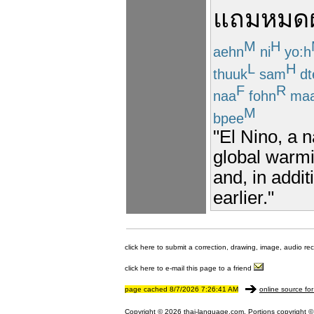
แถม
หมด
M
H
aehn
ni
yo:h
L
H
thuuk
sam
dt
F
R
naa
fohn
ma
M
bpee
"El Nino, a
global warmi
and, in addit
earlier."
click here to submit a correction, drawing, image, audio re
click here to e-mail this page to a friend
page cached 8/7/2026 7:26:41 AM
online source for
Copyright © 2026 thai-language.com. Portions copyright © 