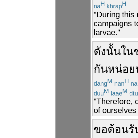
H
H
na
khrap
"During this
campaigns to
larvae."
ดังนั้น
ใน
กัน
หน่อย
M
H
dang
nan
na
M
M
duu
laae
dtu
"Therefore, 
of ourselves 
ขอ
ต้อนรั