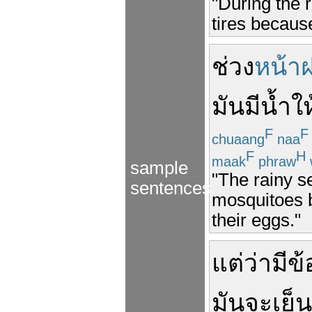
"During the 
tires because
ช่วง
หน้า
มัน
มี
น้ำ
ให
F
F
chuaang
naa
F
H
maak
phraw
sample
"The rainy s
sentences
mosquitoes b
their eggs."
แต่ว่า
มี
ข้
มันจะ
เย็น