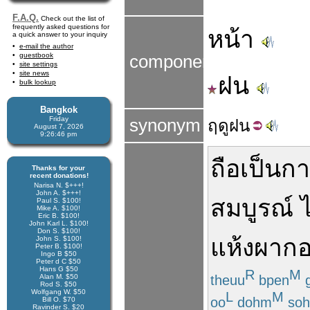
F.A.Q.
Check out the list of
frequently asked questions for
หน้า
a quick answer to your inquiry
e-mail the author
guestbook
components
site settings
site news
ฝน
bulk lookup
Bangkok
Friday
synonym
ฤดู
ฝน
August 7, 2026
9:26:46 pm
ถือ
เป็น
กา
Thanks for your
recent donations!
Narisa N. $+++!
John A. $+++!
สมบูรณ์
Paul S. $100!
Mike A. $100!
Eric B. $100!
John Karl L. $100!
Don S. $100!
แห้งผาก
อ
John S. $100!
Peter B. $100!
Ingo B $50
Peter d C $50
Hans G $50
R
M
theuu
bpen
g
Alan M. $50
Rod S. $50
Wolfgang W. $50
L
M
oo
dohm
so
Bill O. $70
Ravinder S. $20