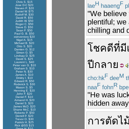
Chris S. $15
H
F
lae
haaeng
p
Jose D-C $20
Steven P. $20
"We believe 
Daniel W. $75
Rudolf M. $30
David R. $50
plentiful; w
Judith W. $50
Roger C. $50
Steve D. $50
chilling and
Sean F. $50
Paul G. B. $50
xsinventory $20
Nigel A. $15
Michael B. $20
โชคดี
ที่
มี
Otto S. $20
Damien G. $12
Simon G. $5
Lindsay D. $25
David S. $25
ปีกลาย
Laurent L. $40
Peter van G. $10
Graham S. $10
Peter N. $30
F
M
James A. $10
cho:hk
dee
t
Dmitry I. $10
Edward R. $50
F
R
Roderick S. $30
naa
fohn
bpe
Mason S. $5
Henning E. $20
"He was luck
John F. $20
Daniel F. $10
Armand H. $20
hidden away 
Daniel S. $20
James McD. $20
Shane McC. $10
Roberto P. $50
Derrell P. $20
การ
ตัด
ไม
Trevor O. $30
Patrick H. $25
Rick @SS $15
Gene H. $10