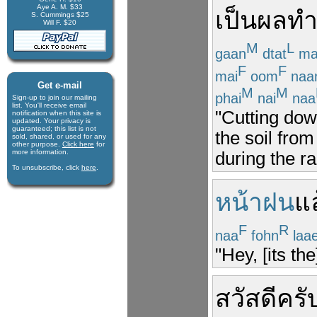
Aye A. M. $33
เป็นผล
ทำ
S. Cummings $25
Will F. $20
M
L
gaan
dtat
ma
F
F
mai
oom
naa
Get e-mail
M
M
phai
nai
naa
Sign-up to join our mail­ing
list. You'll receive e­mail
"Cutting dow
notification when this site is
updated. Your privacy is
guaran­teed; this list is not
the soil from
sold, shared, or used for any
other purpose.
Click here
for
more infor­mation.
during the r
To unsubscribe, click
here
.
หน้าฝน
แ
F
R
naa
fohn
laa
"Hey, [its th
สวัสดีครั