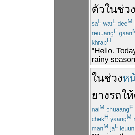
ตัว
ใน
ช่ว
L
L
M
sa
wat
dee
F
reuuang
gaan
H
khrap
"Hello. Toda
rainy season
ใน
ช่วง
หน
ยางรถ
ให้
M
F
nai
chuaang
H
M
chek
yaang
r
M
L
man
ja
leuun