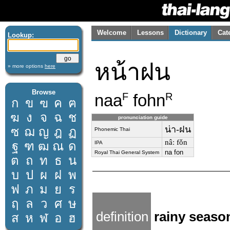
Welcome
Lessons
Dictionary
Cat
Lookup:
หน้าฝน
» more options
here
Browse
naa
fohn
F
R
ก
ข
ฃ
ค
ฅ
ฆ
ง
จ
ฉ
ช
pronunciation guide
น่า-ฝน
ซ
ฌ
ญ
ฎ
ฏ
Phonemic Thai
nâː fǒn
ฐ
ฑ
ฒ
ณ
ด
IPA
na fon
Royal Thai General System
ต
ถ
ท
ธ
น
บ
ป
ผ
ฝ
พ
ฟ
ภ
ม
ย
ร
ฤ
ล
ว
ศ
ษ
definition
rainy seaso
ส
ห
ฬ
อ
ฮ