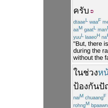
ครับ
L
F
dtaae
waa
m
M
L
aa
gaat
man
L
H
yuu
laaeo
na
"But, there i
during the ra
without the f
ใน
ช่วง
หน
ป้องกัน
ป
M
F
nai
chuaang
M
rohng
bpaawn