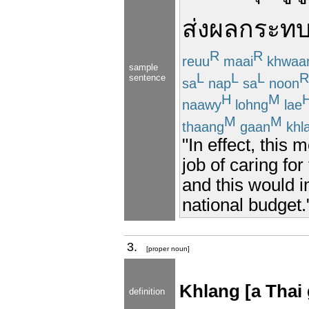
ส่งผลกระทบ
R
R
reuu
maai
khwaa
sample
L
L
L
R
sentence
sa
nap
sa
noon
H
M
naawy
lohng
lae
M
M
thaang
gaan
khl
"In effect, this
job of caring fo
and this would i
national budget.
3.
[proper noun]
Khlang [a Thai
definition