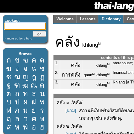
Welcome
Lessons
Dictionary
Cat
Lookup:
คลัง
» more options
here
M
khlang
Browse
contents of this 
ก
ข
ฃ
ค
ฅ
1.
storehouse; 
คลัง
M
khlang
ฆ
ง
จ
ฉ
ช
2.
financial act
การคลัง
M
M
ซ
ฌ
ญ
ฎ
ฏ
gaan
khlang
3.
Khlang [a T
ฐ
ฑ
ฒ
ณ
ด
คลัง
M
khlang
ต
ถ
ท
ธ
น
บ
ป
ผ
ฝ
พ
คลัง ๑ /คฺลัง/
ฟ
ภ
ม
ย
ร
[นาม]
สถานที่เก็บทรัพย์สมบัติขอ
ฤ
ล
ว
ศ
ษ
นมากๆ เช่น คลังพัสดุ.
ส
ห
ฬ
อ
ฮ
คลัง ๒ /คฺลัง/