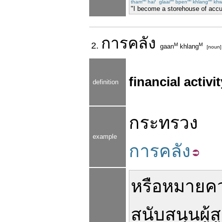
tham
hai
glaai
bpen
khlang
kh
"I become a storehouse of acc
การ
คลัง
2.
M
M
gaan
khlang
[noun]
financial activit
definition
กระทรวง
example
การคลัง
หรือ
หมายคว
สนับสนุน
ผู้