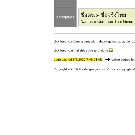
ชื่อคน » ชื่อจริงไทย
categories
Names » Common Thai Given
click here to submit a correction, drawing, image, audio re
click here to e-mail this page to a friend
page cached 8/7/2026 7:48:03 AM
online source for
Copyright © 2026 thai-language.com. Portions copyright © 