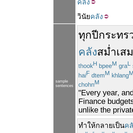
คลัง
วินัย
คลัง
ทุกปี
กระทรว
คลัง
สม่ำเส
H
M
L
thook
bpee
gra
F
M
hai
dtem
khlang
sample
M
chohn
sentences
"Every year, and
Finance budgets 
unlike the privat
ทำให้
กลายเป็น
คล
M
F
M
M
M