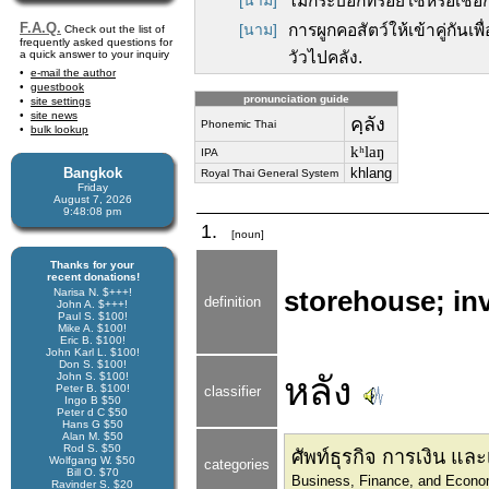
[นาม]
ไม้กระบอกที่ร้อยโซ่หรือเชือ
F.A.Q.
[นาม]
การผูกคอสัตว์ให้เข้าคู่กันเพ
Check out the list of
frequently asked questions for
a quick answer to your inquiry
วัวไปคลัง.
e-mail the author
guestbook
pronunciation guide
site settings
site news
คฺลัง
Phonemic Thai
bulk lookup
kʰlaŋ
IPA
Bangkok
khlang
Royal Thai General System
Friday
August 7, 2026
9:48:08 pm
1.
[noun]
Thanks for your
recent donations!
Narisa N. $+++!
storehouse; inv
definition
John A. $+++!
Paul S. $100!
Mike A. $100!
Eric B. $100!
John Karl L. $100!
Don S. $100!
John S. $100!
หลัง
Peter B. $100!
classifier
Ingo B $50
Peter d C $50
Hans G $50
Alan M. $50
Rod S. $50
ศัพท์ธุรกิจ การเงิน แ
Wolfgang W. $50
categories
Bill O. $70
Business, Finance, and Econo
Ravinder S. $20