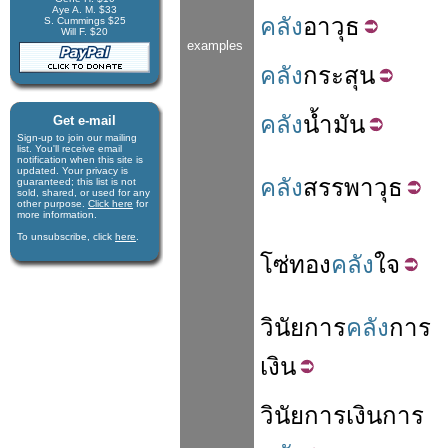
Aye A. M. $33
คลัง
อาวุธ
S. Cummings $25
Will F. $20
examples
คลัง
กระสุน
คลัง
น้ำมัน
Get e-mail
Sign-up to join our mail­ing
list. You'll receive e­mail
notification when this site is
updated. Your privacy is
คลัง
สรรพาวุธ
guaran­teed; this list is not
sold, shared, or used for any
other purpose.
Click here
for
more infor­mation.
To unsubscribe, click
here
.
โซ่
ทอง
คลัง
ใจ
วินัย
การ
คลัง
การ
เงิน
วินัย
การ
เงิน
การ