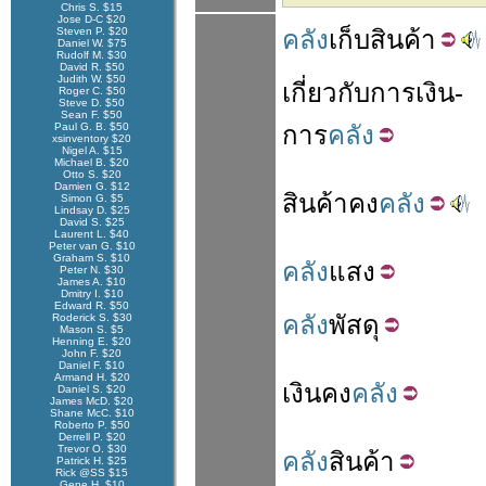
Chris S. $15
Jose D-C $20
Steven P. $20
คลัง
เก็บ
สินค้า
Daniel W. $75
Rudolf M. $30
David R. $50
Judith W. $50
เกี่ยวกับ
การเงิน
-
Roger C. $50
Steve D. $50
Sean F. $50
Paul G. B. $50
การ
คลัง
xsinventory $20
Nigel A. $15
Michael B. $20
Otto S. $20
Damien G. $12
สินค้า
คง
คลัง
Simon G. $5
Lindsay D. $25
David S. $25
Laurent L. $40
Peter van G. $10
Graham S. $10
คลัง
แสง
Peter N. $30
James A. $10
Dmitry I. $10
Edward R. $50
คลัง
พัสดุ
Roderick S. $30
Mason S. $5
Henning E. $20
John F. $20
Daniel F. $10
Armand H. $20
เงิน
คง
คลัง
Daniel S. $20
James McD. $20
Shane McC. $10
Roberto P. $50
Derrell P. $20
Trevor O. $30
คลัง
สินค้า
Patrick H. $25
Rick @SS $15
Gene H. $10