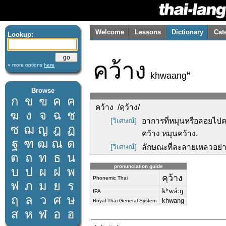
Welcome
Lessons
Dictionary
Cat
Lookup:
คว้าง
» more options
here
H
khwaang
Browse
ก
ข
ฃ
ค
ฅ
คว้าง /คฺว้าง/
ฆ
ง
จ
ฉ
ช
[วิเศษณ์]
อาการที่หมุนหรือลอยไปตา
ซ
ฌ
ญ
ฎ
ฏ
คว้าง หมุนคว้าง.
ฐ
ฑ
ฒ
ณ
ด
[วิเศษณ์]
ลักษณะที่ละลายเหลวอย่าง
ต
ถ
ท
ธ
น
pronunciation guide
บ
ป
ผ
ฝ
พ
คฺว้าง
Phonemic Thai
ฟ
ภ
ม
ย
ร
kʰwáːŋ
IPA
ฤ
ล
ว
ศ
ษ
khwang
Royal Thai General System
ส
ห
ฬ
อ
ฮ