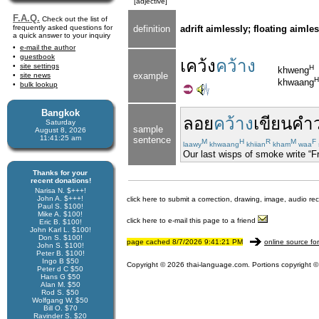
[adjective]
F.A.Q.
Check out the list of
frequently asked questions for
definition
adrift aimlessly; floating aimle
a quick answer to your inquiry
e-mail the author
guestbook
เคว้ง
คว้าง
site settings
H
khweng
example
site news
H
khwaang
bulk lookup
Bangkok
ลอย
คว้าง
เขียน
คำ
Saturday
sample
August 8, 2026
11:41:25 am
sentence
M
H
R
M
F
laawy
khwaang
khiian
kham
waa
Our last wisps of smoke write “
Thanks for your
recent donations!
Narisa N. $+++!
John A. $+++!
click here to submit a correction, drawing, image, audio re
Paul S. $100!
Mike A. $100!
click here to e-mail this page to a friend
Eric B. $100!
John Karl L. $100!
Don S. $100!
page cached 8/7/2026 9:41:21 PM
online source fo
John S. $100!
Peter B. $100!
Ingo B $50
Copyright © 2026 thai-language.com. Portions copyright © 
Peter d C $50
Hans G $50
Alan M. $50
Rod S. $50
Wolfgang W. $50
Bill O. $70
Ravinder S. $20