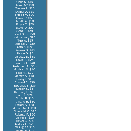
Chris S. $15
Jose D-C $20
Steven P. $20
Daniel W. $75
Rudolf M. $30
David R. $50
Judith W. $50
Roger C. $50
Steve D. $50
Sean F. $50
Paul G. B. $50
xsinventory $20
Nigel A. $15
Michael B. $20
Otto S. $20
Damien G. $12
Simon G. $5
Lindsay D. $25
David S. $25
Laurent L. $40
Peter van G. $10
Graham S. $10
Peter N. $30
James A. $10
Dmitry I. $10
Edward R. $50
Roderick S. $30
Mason S. $5
Henning E. $20
John F. $20
Daniel F. $10
Armand H. $20
Daniel S. $20
James McD. $20
Shane McC. $10
Roberto P. $50
Derrell P. $20
Trevor O. $30
Patrick H. $25
Rick @SS $15
Gene H. $10