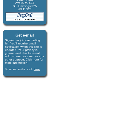
Aye A. M. $33
S. Cummings $25
Will F. $20
Get e-mail
Sign-up to join our mail­ing
list. You'll receive e­mail
notification when this site is
updated. Your privacy is
guaran­teed; this list is not
sold, shared, or used for any
other purpose.
Click here
for
more infor­mation.
To unsubscribe, click
here
.