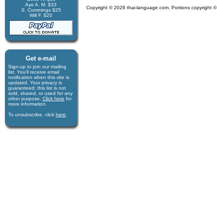
Aye A. M. $33
Copyright © 2026 thai-language.com. Portions copyright © 
S. Cummings $25
Will F. $20
Get e-mail
Sign-up to join our mail­ing
list. You'll receive e­mail
notification when this site is
updated. Your privacy is
guaran­teed; this list is not
sold, shared, or used for any
other purpose.
Click here
for
more infor­mation.
To unsubscribe, click
here
.