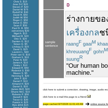
Chris S. $15
Jose D-C $20
Steven P. $20
Daniel W. $75
Rudolf M. $30
David R. $50
ร่างกาย
ขอ
Judith W. $50
Roger C. $50
Steve D. $50
Sean F. $50
Paul G. B. $50
เครื่องกล
ชน
xsinventory $20
Nigel A. $15
Michael B. $20
Otto S. $20
F
M
Damien G. $12
sample
raang
gaai
khaa
Simon G. $5
sentence
Lindsay D. $25
F
M
David S. $25
khreuuang
gohn
Laurent L. $40
Peter van G. $10
R
Graham S. $10
suung
Peter N. $30
James A. $10
"Our human bod
Dmitry I. $10
Edward R. $50
machine."
Roderick S. $30
Mason S. $5
Henning E. $20
John F. $20
Daniel F. $10
Armand H. $20
Daniel S. $20
James McD. $20
click here to submit a correction, drawing, image, audio re
Shane McC. $10
Roberto P. $50
click here to e-mail this page to a friend
Derrell P. $20
Trevor O. $30
Patrick H. $25
page cached 8/7/2026 11:01:43 AM
online source fo
Rick @SS $15
Gene H. $10