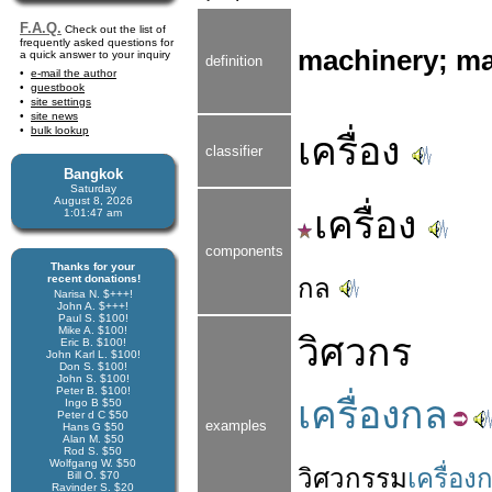
F.A.Q.
Check out the list of
frequently asked questions for
machinery; ma
a quick answer to your inquiry
definition
e-mail the author
guestbook
site settings
site news
bulk lookup
เครื่อง
classifier
Bangkok
Saturday
August 8, 2026
เครื่อง
1:01:48 am
components
Thanks for your
recent donations!
กล
Narisa N. $+++!
John A. $+++!
Paul S. $100!
Mike A. $100!
วิศวกร
Eric B. $100!
John Karl L. $100!
Don S. $100!
John S. $100!
Peter B. $100!
เครื่องกล
Ingo B $50
Peter d C $50
examples
Hans G $50
Alan M. $50
Rod S. $50
Wolfgang W. $50
วิศวกรรม
เครื่อง
Bill O. $70
Ravinder S. $20