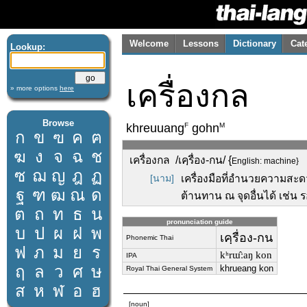
Welcome
Lessons
Dictionary
Cat
Lookup:
เครื่องกล
» more options
here
Browse
F
M
khreuuang
gohn
ก
ข
ฃ
ค
ฅ
ฆ
ง
จ
ฉ
ช
เครื่องกล /เคฺรื่อง-กน/ {
English: machine}
ซ
ฌ
ญ
ฎ
ฏ
[นาม]
เครื่องมือที่อำนวยความสะ
ฐ
ฑ
ฒ
ณ
ด
ต้านทาน ณ จุดอื่นได้ เช่น ร
ต
ถ
ท
ธ
น
pronunciation guide
บ
ป
ผ
ฝ
พ
เคฺรื่อง-กน
Phonemic Thai
ฟ
ภ
ม
ย
ร
kʰrɯ̂ːaŋ kon
IPA
ฤ
ล
ว
ศ
ษ
khrueang kon
Royal Thai General System
ส
ห
ฬ
อ
ฮ
[noun]