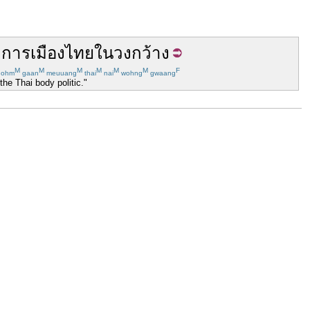
ม
การเมือง
ไทย
ใน
วง
กว้าง
M
M
M
M
M
M
F
hohm
gaan
meuuang
thai
nai
wohng
gwaang
he Thai body politic."