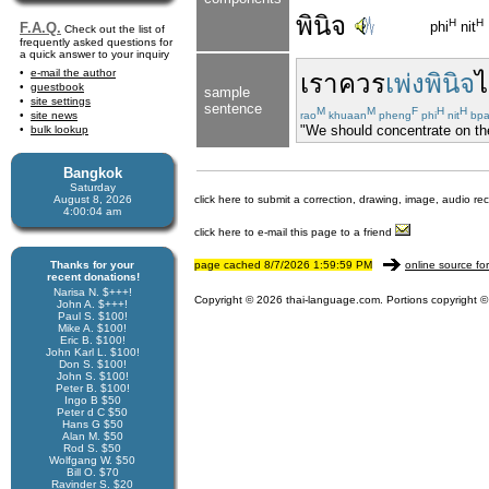
พินิจ
H
H
phi
nit
F.A.Q.
Check out the list of
frequently asked questions for
a quick answer to your inquiry
e-mail the author
เรา
ควร
เพ่งพินิจ
guestbook
sample
site settings
sentence
M
M
F
H
H
site news
rao
khuaan
pheng
phi
nit
bpa
"We should concentrate on the
bulk lookup
Bangkok
Saturday
August 8, 2026
click here to submit a correction, drawing, image, audio re
4:00:04 am
click here to e-mail this page to a friend
Thanks for your
page cached 8/7/2026 1:59:59 PM
online source fo
recent donations!
Narisa N. $+++!
Copyright © 2026 thai-language.com. Portions copyright © 
John A. $+++!
Paul S. $100!
Mike A. $100!
Eric B. $100!
John Karl L. $100!
Don S. $100!
John S. $100!
Peter B. $100!
Ingo B $50
Peter d C $50
Hans G $50
Alan M. $50
Rod S. $50
Wolfgang W. $50
Bill O. $70
Ravinder S. $20