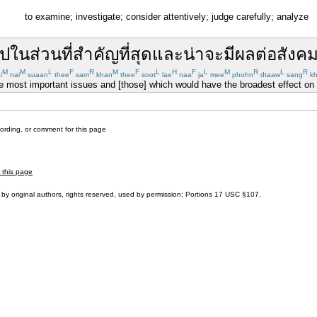
to examine; investigate; consider attentively; judge carefully; analyze
ไป
ใน
ส่วน
ที่
สำคัญ
ที่สุด
และ
น่า
จะ
มีผลต่อ
สังค
M
M
L
F
R
M
F
L
H
F
L
M
R
L
R
i
nai
suaan
thee
sam
khan
thee
soot
lae
naa
ja
mee
phohn
dtaaw
sang
k
 most important issues and [those] which would have the broadest effect on t
cording, or comment for this page
r this page
by original authors, rights reserved, used by permission; Portions
17 USC §107
.