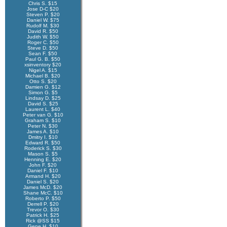
Chris S. $15
Jose D-C $20
Steven P. $20
Daniel W. $75
Rudolf M. $30
David R. $50
Judith W. $50
Roger C. $50
Steve D. $50
Sean F. $50
Paul G. B. $50
xsinventory $20
Nigel A. $15
Michael B. $20
Otto S. $20
Damien G. $12
Simon G. $5
Lindsay D. $25
David S. $25
Laurent L. $40
Peter van G. $10
Graham S. $10
Peter N. $30
James A. $10
Dmitry I. $10
Edward R. $50
Roderick S. $30
Mason S. $5
Henning E. $20
John F. $20
Daniel F. $10
Armand H. $20
Daniel S. $20
James McD. $20
Shane McC. $10
Roberto P. $50
Derrell P. $20
Trevor O. $30
Patrick H. $25
Rick @SS $15
Gene H. $10