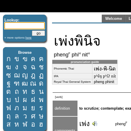
Welcome
L
Lookup:
เพ่งพินิจ
» more options
here
Browse
F
H
H
pheng
phi
nit
ก
ข
ฃ
ค
ฅ
pronunciation guide
ฆ
ง
จ
ฉ
ช
เพ่ง-พิ-นิด
Phonemic Thai
ซ
ฌ
ญ
ฎ
ฏ
pʰêŋ pʰíʔ nít
IPA
ฐ
ฑ
ฒ
ณ
ด
pheng phinit
Royal Thai General System
ต
ถ
ท
ธ
น
[verb]
บ
ป
ผ
ฝ
พ
ฟ
ภ
ม
ย
ร
definition
to scrutize; contemplate; ex
ฤ
ล
ว
ศ
ษ
เพ่ง
ส
ห
ฬ
อ
ฮ
F
pheng
components