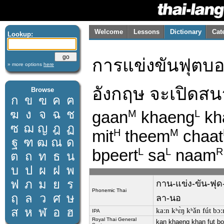
Welcome
Lessons
Dictionary
Cat
Lookup:
การแข่งขันฟุตบอ
» more options
here
อังกฤษ จะเปิดส
Browse
ก
ข
ฃ
ค
ฅ
ฆ
ง
จ
ฉ
ช
gaan
khaeng
kh
M
L
ซ
ฌ
ญ
ฎ
ฏ
mit
theem
chaat
H
M
ฐ
ฑ
ฒ
ณ
ด
bpeert
sa
naam
L
L
R
ต
ถ
ท
ธ
น
บ
ป
ผ
ฝ
พ
ฟ
ภ
ม
ย
ร
กาน-แข่ง-ขัน-ฟุด-
Phonemic Thai
ฤ
ล
ว
ศ
ษ
ลา-นอ
ส
ห
ฬ
อ
ฮ
kaːn kʰɛ̀ŋ kʰǎn fút bɔːn
IPA
Royal Thai General
kan khaeng khan fut bo