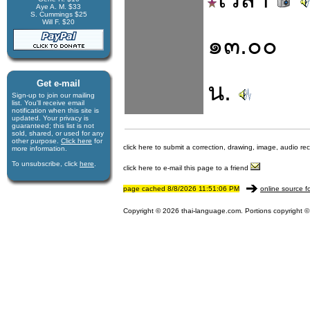
Aye A. M. $33
S. Cummings $25
Will F. $20
๑๓.๐๐
Get e-mail
น.
Sign-up to join our mail­ing
list. You'll receive e­mail
notification when this site is
updated. Your privacy is
guaran­teed; this list is not
sold, shared, or used for any
other purpose.
Click here
for
click here to submit a correction, drawing, image, audio re
more infor­mation.
To unsubscribe, click
here
.
click here to e-mail this page to a friend
page cached 8/8/2026 11:51:06 PM
online source f
Copyright © 2026 thai-language.com. Portions copyright © 