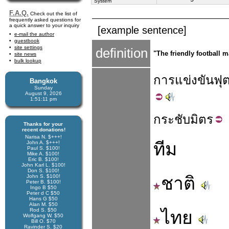
System
F.A.Q.
Check out the list of
frequently asked questions for
a quick answer to your inquiry
[example sentence]
e-mail the author
guestbook
site settings
definition
"The friendly football 
site news
bulk lookup
การแข่งขัน
ฟุ
Bangkok
Sunday
August 9, 2026
1:51:11 pm
กระชับ
มิตร
Thanks for your
recent donations!
Narisa N. $+++!
ทีม
John A. $+++!
Paul S. $100!
Mike A. $100!
Eric B. $100!
John Karl L. $100!
Don S. $100!
John S. $100!
ชาติ
Peter B. $100!
Ingo B $50
Peter d C $50
Hans G $50
Alan M. $50
Rod S. $50
ไทย
Wolfgang W. $50
Bill O. $70
Ravinder S. $20