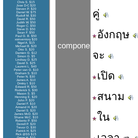
Chris S. $15
Jose D-C $20
Steven P. $20
คู่
Daniel W. $75
Rudolf M. $30
David R. $50
Judith W. $50
Roger C. $50
Steve D. $50
อังกฤษ
Sean F. $50
Paul G. B. $50
xsinventory $20
Nigel A. $15
components
Michael B. $20
Otto S. $20
จะ
Damien G. $12
Simon G. $5
Lindsay D. $25
David S. $25
Laurent L. $40
Peter van G. $10
เปิด
Graham S. $10
Peter N. $30
James A. $10
Dmitry I. $10
Edward R. $50
Roderick S. $30
สนาม
Mason S. $5
Henning E. $20
John F. $20
Daniel F. $10
Armand H. $20
Daniel S. $20
ใน
James McD. $20
Shane McC. $10
Roberto P. $50
Derrell P. $20
Trevor O. $30
Patrick H. $25
เวลา
Rick @SS $15
Gene H. $10