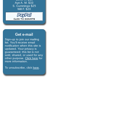
Aye A. M. $33
S. Cummings $25
Will F. $20
Get e-mail
Sign-up to join our mail­ing
list. You'll receive e­mail
notification when this site is
updated. Your privacy is
guaran­teed; this list is not
sold, shared, or used for any
other purpose.
Click here
for
more infor­mation.
To unsubscribe, click
here
.