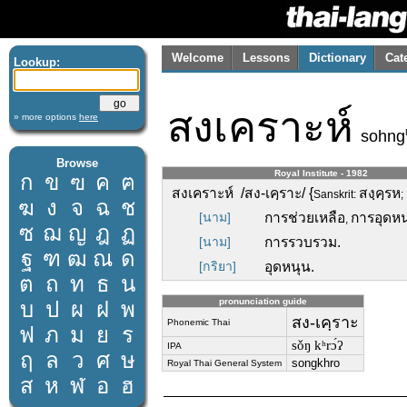
Welcome
Lessons
Dictionary
Cat
Lookup:
สงเคราะห์
» more options
here
sohng
Browse
Royal Institute - 1982
ก
ข
ฃ
ค
ฅ
สงเคราะห์ /สง-เคฺราะ/ {
สงฺคฺรห
Sanskrit:
;
ฆ
ง
จ
ฉ
ช
[นาม]
การช่วยเหลือ
การอุดหน
,
ซ
ฌ
ญ
ฎ
ฏ
[นาม]
การรวบรวม.
ฐ
ฑ
ฒ
ณ
ด
[กริยา]
อุดหนุน.
ต
ถ
ท
ธ
น
pronunciation guide
บ
ป
ผ
ฝ
พ
สง-เคฺราะ
Phonemic Thai
ฟ
ภ
ม
ย
ร
sǒŋ kʰrɔ́ʔ
IPA
ฤ
ล
ว
ศ
ษ
songkhro
Royal Thai General System
ส
ห
ฬ
อ
ฮ