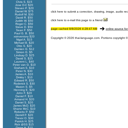
Chris S. $15
Jose D-C $20
Steven P. $20
Daniel W. $75
click here to submit a correction, drawing, image, audio re
Rudolf M. $30
David R. $50
click here to e-mail this page to a friend
Judith W. $50
Roger C. $50
Steve D. $50
page cached 8/8/2026 4:28:47 AM
online source for
Sean F. $50
Paul G. B. $50
xsinventory $20
Copyright © 2026 thai-language.com. Portions copyright © 
Nigel A. $15
Michael B. $20
Otto S. $20
Damien G. $12
Simon G. $5
Lindsay D. $25
David S. $25
Laurent L. $40
Peter van G. $10
Graham S. $10
Peter N. $30
James A. $10
Dmitry I. $10
Edward R. $50
Roderick S. $30
Mason S. $5
Henning E. $20
John F. $20
Daniel F. $10
Armand H. $20
Daniel S. $20
James McD. $20
Shane McC. $10
Roberto P. $50
Derrell P. $20
Trevor O. $30
Patrick H. $25
Rick @SS $15
Gene H. $10