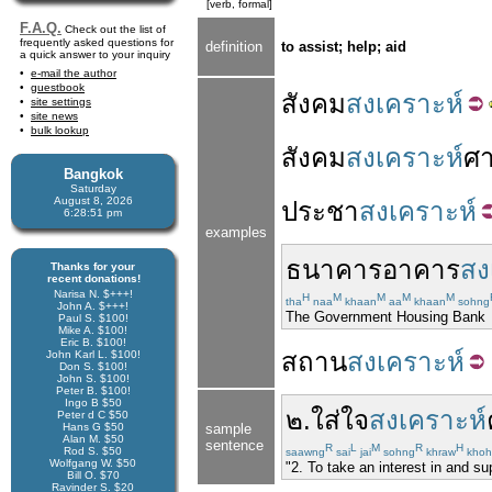
[verb, formal]
F.A.Q.
Check out the list of
frequently asked questions for
definition
to assist; help; aid
a quick answer to your inquiry
e-mail the author
guestbook
สังคม
สงเคราะห์
site settings
site news
bulk lookup
สังคม
สงเคราะห์
ศา
Bangkok
Saturday
August 8, 2026
ประชา
สงเคราะห์
6:28:51 pm
examples
ธนาคาร
อาคาร
สง
Thanks for your
recent donations!
Narisa N. $+++!
H
M
M
M
M
tha
naa
khaan
aa
khaan
sohng
John A. $+++!
The Government Housing Bank
Paul S. $100!
Mike A. $100!
Eric B. $100!
สถาน
สงเคราะห์
John Karl L. $100!
Don S. $100!
John S. $100!
Peter B. $100!
Ingo B $50
๒
.
ใส่ใจ
สงเคราะห์
Peter d C $50
Hans G $50
sample
Alan M. $50
sentence
R
L
M
R
H
Rod S. $50
saawng
sai
jai
sohng
khraw
khoh
Wolfgang W. $50
"2. To take an interest in and s
Bill O. $70
Ravinder S. $20