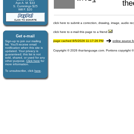
the
Aye A. M. $33
S. Cummings $25
Will F. $20
click here to submit a correction, drawing, image, audio re
click here to e-mail this page to a friend
Get e-mail
page cached 8/5/2026 11:17:26 PM
online source f
Sign-up to join our mail­ing
list. You'll receive e­mail
notification when this site is
Copyright © 2026 thai-language.com. Portions copyright © 
updated. Your privacy is
guaran­teed; this list is not
sold, shared, or used for any
other purpose.
Click here
for
more infor­mation.
To unsubscribe, click
here
.