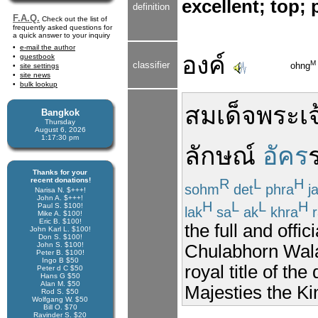
excellent; top; 
definition
F.A.Q.
Check out the list of
frequently asked questions for
a quick answer to your inquiry
e-mail the author
องค์
guestbook
M
classifier
ohng
site settings
site news
bulk lookup
สมเด็จ
พระเจ
Bangkok
Thursday
August 6, 2026
1:17:30 pm
ลักษณ์
อัคร
Thanks for your
recent donations!
R
L
H
sohm
det
phra
j
Narisa N. $+++!
John A. $+++!
H
L
L
H
Paul S. $100!
lak
sa
ak
khra
r
Mike A. $100!
Eric B. $100!
the full and off
John Karl L. $100!
Don S. $100!
John S. $100!
Chulabhorn Wala
Peter B. $100!
Ingo B $50
royal title of the
Peter d C $50
Hans G $50
Alan M. $50
Majesties the K
Rod S. $50
Wolfgang W. $50
Bill O. $70
Ravinder S. $20