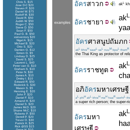
อัคร
สาวก
Chris S. $15
L
ak
kh
Jose D-C $20
Steven P. $20
Daniel W. $75
L
Rudolf M. $30
ak
David R. $50
อัคร
ชายา
Judith W. $50
examples
Roger C. $50
ya
Steve D. $50
Sean F. $50
Paul G. B. $50
xsinventory $20
อัคร
ศาสนูปถัมภก
Nigel A. $15
Michael B. $20
Otto S. $20
L
H
L
L
M
L
R
Damien G. $12
ak
khra
saat
sa
nuu
bpa
tham
Simon G. $5
the Thai King as protector of rel
Lindsay D. $25
David S. $25
L
Laurent L. $40
ak
Peter van G. $10
อัคร
ราชทูต
Graham S. $10
Peter N. $30
ch
James A. $10
Dmitry I. $10
Edward R. $50
Roderick S. $30
อภิ
อัคร
มหาเศรษฐี
Mason S. $5
Henning E. $20
John F. $20
L
H
L
H
H
R
L
Daniel F. $10
a
phi
ak
khra
ma
haa
saeht
th
Armand H. $20
a super rich person; the super-ri
Daniel S. $20
James McD. $20
L
Shane McC. $10
ak
Roberto P. $50
อัคร
มหา
Derrell P. $20
Trevor O. $30
ha
Patrick H. $25
เศรษฐี
Rick @SS $15
Gene H. $10