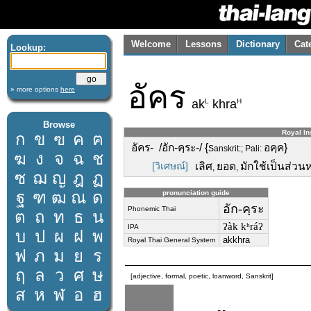
Welcome
Lessons
Dictionary
Cat
Lookup:
อัคร
» more options
here
L
H
ak
khra
Browse
Royal Ins
ก
ข
ฃ
ค
ฅ
อัคร- /อัก-คฺระ-/ {
อคฺค}
Sanskrit:; Pali:
ฆ
ง
จ
ฉ
ช
[วิเศษณ์]
เลิศ
ยอด
มักใช้เป็นส่วน
,
,
ซ
ฌ
ญ
ฎ
ฏ
ฐ
ฑ
ฒ
ณ
ด
pronunciation guide
อัก-คฺระ
Phonemic Thai
ต
ถ
ท
ธ
น
ʔàk kʰráʔ
IPA
บ
ป
ผ
ฝ
พ
akkhra
Royal Thai General System
ฟ
ภ
ม
ย
ร
ฤ
ล
ว
ศ
ษ
[adjective, formal, poetic, loanword, Sanskrit]
ส
ห
ฬ
อ
ฮ