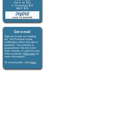
Aye A. M. $33
S. Cummings $25
Will F. $20
Get e-mail
Sign-up to join our mail­ing
list. You'll receive e­mail
notification when this site is
updated. Your privacy is
guaran­teed; this list is not
sold, shared, or used for any
other purpose.
Click here
for
more infor­mation.
To unsubscribe, click
here
.