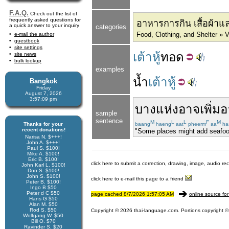
F.A.Q.
Check out the list of
frequently asked questions for
อาหารการกิน เสื้อผ้าและ
a quick answer to your inquiry
categories
Food, Clothing, and Shelter » 
e-mail the author
guestbook
site settings
เต้าหู้
ทอด
site news
bulk lookup
examples
น้ำ
เต้าหู้
Bangkok
Friday
August 7, 2026
3:57:10 pm
บางแห่ง
อาจ
เพิ่ม
อ
sample
sentence
M
L
L
F
M
Thanks for your
baang
haeng
aat
pheerm
aa
ha
recent donations!
"Some places might add seafood
Narisa N. $+++!
John A. $+++!
Paul S. $100!
Mike A. $100!
Eric B. $100!
click here to submit a correction, drawing, image, audio re
John Karl L. $100!
Don S. $100!
John S. $100!
click here to e-mail this page to a friend
Peter B. $100!
Ingo B $50
Peter d C $50
page cached 8/7/2026 1:57:05 AM
online source for
Hans G $50
Alan M. $50
Rod S. $50
Copyright © 2026 thai-language.com. Portions copyright © 
Wolfgang W. $50
Bill O. $70
Ravinder S. $20