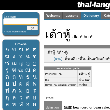
Welcome
Lessons
Dictionary
Cat
Lookup:
เต้าหู้
» more options
here
F
F
dtao
huu
Browse
ก
ข
ฃ
ค
ฅ
เต้าหู้ /เต้า-หู้/
ฆ
ง
จ
ฉ
ช
[นาม]
ถั่วเหลืองที่โม่เป็นแป้งแล้ว
ซ
ฌ
ญ
ฎ
ฏ
ฐ
ฑ
ฒ
ณ
ด
pronunciation guide
เต้า-ฮู่
Phonemic Thai
ต
ถ
ท
ธ
น
tâw hûː
IPA
บ
ป
ผ
ฝ
พ
taohu
Royal Thai General System
ฟ
ภ
ม
ย
ร
ฤ
ล
ว
ศ
ษ
[noun]
ส
ห
ฬ
อ
ฮ
definition
(豆腐) bean curd or bean cake;