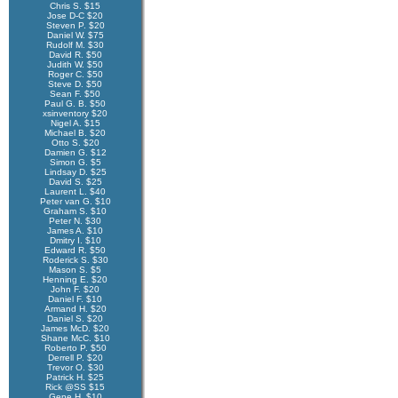
Chris S. $15
Jose D-C $20
Steven P. $20
Daniel W. $75
Rudolf M. $30
David R. $50
Judith W. $50
Roger C. $50
Steve D. $50
Sean F. $50
Paul G. B. $50
xsinventory $20
Nigel A. $15
Michael B. $20
Otto S. $20
Damien G. $12
Simon G. $5
Lindsay D. $25
David S. $25
Laurent L. $40
Peter van G. $10
Graham S. $10
Peter N. $30
James A. $10
Dmitry I. $10
Edward R. $50
Roderick S. $30
Mason S. $5
Henning E. $20
John F. $20
Daniel F. $10
Armand H. $20
Daniel S. $20
James McD. $20
Shane McC. $10
Roberto P. $50
Derrell P. $20
Trevor O. $30
Patrick H. $25
Rick @SS $15
Gene H. $10