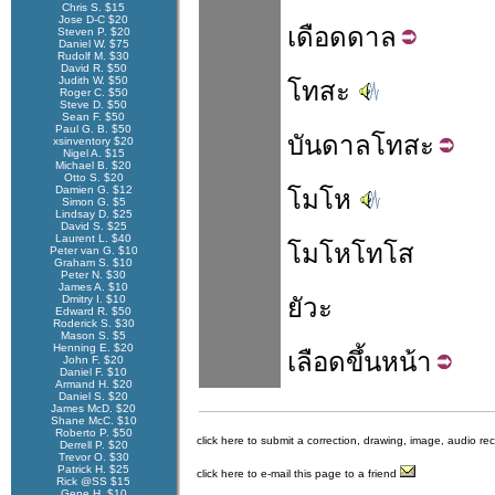
Chris S. $15
Jose D-C $20
เดือด
ดาล
Steven P. $20
Daniel W. $75
Rudolf M. $30
David R. $50
Judith W. $50
โทสะ
Roger C. $50
Steve D. $50
Sean F. $50
Paul G. B. $50
บันดาล
โทสะ
xsinventory $20
Nigel A. $15
Michael B. $20
Otto S. $20
Damien G. $12
โมโห
Simon G. $5
Lindsay D. $25
David S. $25
Laurent L. $40
โมโหโทโส
Peter van G. $10
Graham S. $10
Peter N. $30
James A. $10
Dmitry I. $10
ยัวะ
Edward R. $50
Roderick S. $30
Mason S. $5
Henning E. $20
เลือด
ขึ้น
หน้า
John F. $20
Daniel F. $10
Armand H. $20
Daniel S. $20
James McD. $20
Shane McC. $10
Roberto P. $50
click here to submit a correction, drawing, image, audio re
Derrell P. $20
Trevor O. $30
Patrick H. $25
click here to e-mail this page to a friend
Rick @SS $15
Gene H. $10