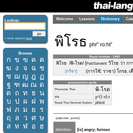
Welcome
Lessons
Dictionary
Cat
Lookup:
พิโรธ
» more options
here
H
F
phi
ro:ht
Browse
Royal Institute - 1982
ก
ข
ฃ
ค
ฅ
พิโรธ /พิ-โรด/ {
วิโรธ ว่า ก
Pali/Sanskrit:
ฆ
ง
จ
ฉ
ช
[กริยา]
(การใช้: ราชา) โกรธ
เค
,
ซ
ฌ
ญ
ฎ
ฏ
ฐ
ฑ
ฒ
ณ
ด
pronunciation guide
พิ-โรด
Phonemic Thai
ต
ถ
ท
ธ
น
pʰíʔ rôːt
IPA
บ
ป
ผ
ฝ
พ
phirot
Royal Thai General System
ฟ
ภ
ม
ย
ร
ฤ
ล
ว
ศ
ษ
[adjective, poetic]
ส
ห
ฬ
อ
ฮ
definition
[is] angry; furious