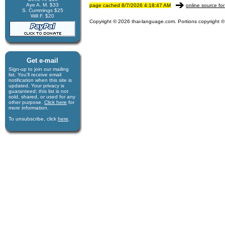
Aye A. M. $33
page cached 8/7/2026 4:18:47 AM
online source for
S. Cummings $25
Will F. $20
Copyright © 2026 thai-language.com. Portions copyright © 
Get e-mail
Sign-up to join our mail­ing
list. You'll receive e­mail
notification when this site is
updated. Your privacy is
guaran­teed; this list is not
sold, shared, or used for any
other purpose.
Click here
for
more infor­mation.
To unsubscribe, click
here
.