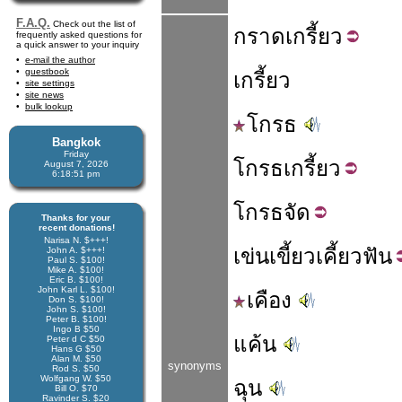
F.A.Q.
Check out the list of
กราด
เกรี้ยว
frequently asked questions for
a quick answer to your inquiry
e-mail the author
guestbook
เกรี้ยว
site settings
site news
bulk lookup
โกรธ
Bangkok
Friday
โกรธ
เกรี้ยว
August 7, 2026
6:18:52 pm
โกรธ
จัด
Thanks for your
recent donations!
Narisa N. $+++!
เข่น
เขี้ยว
เคี้ยว
ฟัน
John A. $+++!
Paul S. $100!
Mike A. $100!
Eric B. $100!
John Karl L. $100!
เคือง
Don S. $100!
John S. $100!
Peter B. $100!
Ingo B $50
แค้น
Peter d C $50
Hans G $50
Alan M. $50
synonyms
Rod S. $50
Wolfgang W. $50
ฉุน
Bill O. $70
Ravinder S. $20