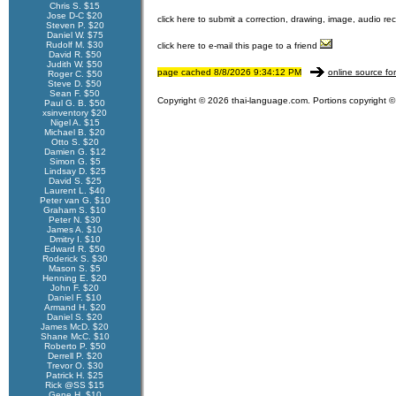
Chris S. $15
Jose D-C $20
click here to submit a correction, drawing, image, audio re
Steven P. $20
Daniel W. $75
Rudolf M. $30
click here to e-mail this page to a friend
David R. $50
Judith W. $50
page cached 8/8/2026 9:34:12 PM
online source fo
Roger C. $50
Steve D. $50
Sean F. $50
Copyright © 2026 thai-language.com. Portions copyright © 
Paul G. B. $50
xsinventory $20
Nigel A. $15
Michael B. $20
Otto S. $20
Damien G. $12
Simon G. $5
Lindsay D. $25
David S. $25
Laurent L. $40
Peter van G. $10
Graham S. $10
Peter N. $30
James A. $10
Dmitry I. $10
Edward R. $50
Roderick S. $30
Mason S. $5
Henning E. $20
John F. $20
Daniel F. $10
Armand H. $20
Daniel S. $20
James McD. $20
Shane McC. $10
Roberto P. $50
Derrell P. $20
Trevor O. $30
Patrick H. $25
Rick @SS $15
Gene H. $10