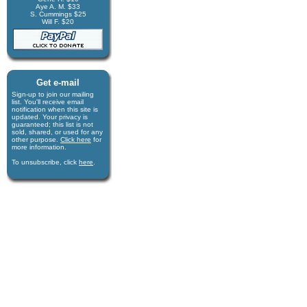
Aye A. M. $33
S. Cummings $25
Will F. $20
Get e-mail
Sign-up to join our mail­ing
list. You'll receive e­mail
notification when this site is
updated. Your privacy is
guaran­teed; this list is not
sold, shared, or used for any
other purpose.
Click here
for
more infor­mation.
To unsubscribe, click
here
.