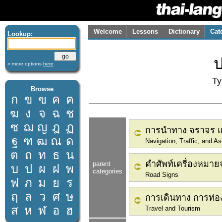
Welcome
Lessons
Dictionary
Cat
Lookup:
» more options
here
Ty
Browse
ก
ข
ฃ
ค
ฅ
ฆ
ง
จ
ฉ
ช
ซ
ฌ
ญ
ฎ
ฏ
การนำทาง จราจร 
ฐ
ฑ
ฒ
ณ
ด
Navigation, Traffic, and As
ต
ถ
ท
ธ
น
คำศัพท์เครื่องหมา
parent
บ
ป
ผ
ฝ
พ
categories
Road Signs
ฟ
ภ
ม
ย
ร
ฤ
ล
ว
ศ
ษ
การเดินทาง การท่อง
ส
ห
ฬ
อ
ฮ
Travel and Tourism