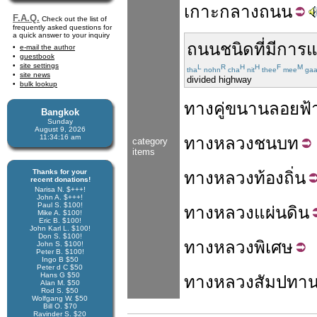
เกาะ
กลาง
ถนน
F.A.Q.
Check out the list of
frequently asked questions for
a quick answer to your inquiry
ถนน
ชนิด
ที่มี
การแ
e-mail the author
guestbook
site settings
L
R
H
H
F
M
tha
nohn
cha
nit
thee
mee
ga
site news
divided highway
bulk lookup
ทาง
คู่ขนาน
ลอยฟ้
Bangkok
Sunday
August 9, 2026
11:34:17 am
ทางหลวง
ชนบท
category
items
Thanks for your
ทางหลวง
ท้องถิ่น
recent donations!
Narisa N. $+++!
John A. $+++!
Paul S. $100!
ทางหลวง
แผ่นดิน
Mike A. $100!
Eric B. $100!
John Karl L. $100!
Don S. $100!
ทางหลวง
พิเศษ
John S. $100!
Peter B. $100!
Ingo B $50
Peter d C $50
Hans G $50
ทางหลวง
สัมปทา
Alan M. $50
Rod S. $50
Wolfgang W. $50
Bill O. $70
Ravinder S. $20