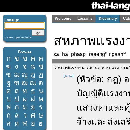
Welcome
Lessons
Dictionary
Cat
Lookup:
สหภาพแรงง
» more options
here
Browse
L
L
F
M
M
sa
ha
phaap
raaeng
ngaan
ก
ข
ฃ
ค
ฅ
ฆ
ง
จ
ฉ
ช
สหภาพแรงงาน /สะ-หะ-พาบ-แรง-งาน/
ซ
ฌ
ญ
ฎ
ฏ
[นาม]
(หัวข้อ: กฎ) 
ฐ
ฑ
ฒ
ณ
ด
ต
ถ
ท
ธ
น
บัญญัติแรงงาน
บ
ป
ผ
ฝ
พ
แสวงหาและคุ
ฟ
ภ
ม
ย
ร
ฤ
ล
ว
ศ
ษ
จ้างและส่งเสร
ส
ห
ฬ
อ
ฮ