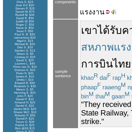
components
Chris S. $15
Jose D-C $20
Steven P. $20
แรง
งาน
Daniel W. $75
Rudolf M. $30
David R. $50
Judith W. $50
Roger C. $50
เขา
ได้รับ
ค
Steve D. $50
Sean F. $50
Paul G. B. $50
xsinventory $20
Nigel A. $15
สหภาพแรง
Michael B. $20
Otto S. $20
Damien G. $12
Simon G. $5
Lindsay D. $25
การบินไทย
David S. $25
Laurent L. $40
Peter van G. $10
Graham S. $10
sample
Peter N. $30
R
F
H
sentence
khao
dai
rap
k
James A. $10
Dmitry I. $10
Edward R. $50
F
M
phaap
raaeng
n
Roderick S. $30
Mason S. $5
M
M
M
Henning E. $20
bin
thai
gaan
John F. $20
Daniel F. $10
"They received
Armand H. $20
Daniel S. $20
James McD. $20
State Railway, 
Shane McC. $10
Roberto P. $50
Derrell P. $20
strike."
Trevor O. $30
Patrick H. $25
Rick @SS $15
Gene H. $10