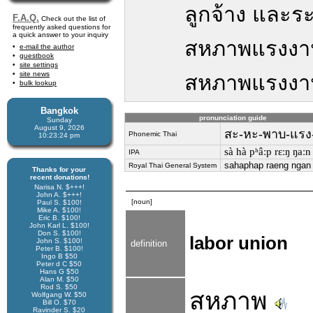
ลูกจ้าง และระ
F.A.Q.
Check out the list of
frequently asked questions for
a quick answer to your inquiry
สหภาพแรงงา
e-mail the author
guestbook
site settings
site news
สหภาพแรงงาน
bulk lookup
Bangkok
pronunciation guide
Sunday
August 9, 2026
สะ-หะ-พาบ-แรง
Phonemic Thai
10:23:24 pm
sà hà pʰâːp rɛːŋ ŋaːn
IPA
sahaphap raeng ngan
Royal Thai General System
Thanks for your
recent donations!
Narisa N. $+++!
John A. $+++!
[noun]
Paul S. $100!
Mike A. $100!
Eric B. $100!
John Karl L. $100!
Don S. $100!
labor union
John S. $100!
definition
Peter B. $100!
Ingo B $50
Peter d C $50
Hans G $50
Alan M. $50
Rod S. $50
สหภาพ
Wolfgang W. $50
Bill O. $70
Ravinder S. $20