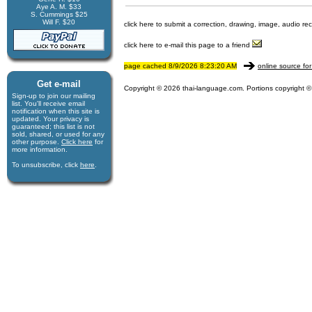
Aye A. M. $33
S. Cummings $25
Will F. $20
click here to submit a correction, drawing, image, audio re
click here to e-mail this page to a friend
page cached 8/9/2026 8:23:20 AM
online source for
Get e-mail
Copyright © 2026 thai-language.com. Portions copyright © 
Sign-up to join our mail­ing
list. You'll receive e­mail
notification when this site is
updated. Your privacy is
guaran­teed; this list is not
sold, shared, or used for any
other purpose.
Click here
for
more infor­mation.
To unsubscribe, click
here
.