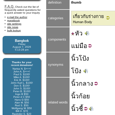
definition
thumb
F.A.Q.
Check out the list of
frequently asked questions for
a quick answer to your inquiry
เกี่ยวกับร่างกาย
e-mail the author
categories
guestbook
Human Body
site settings
site news
bulk lookup
หัว
components
Bangkok
แม่
มือ
Friday
August 7, 2026
5:13:28 pm
นิ้วโป้ง
Thanks for your
synonyms
recent donations!
Narisa N. $+++!
โป้ง
John A. $+++!
Paul S. $100!
Mike A. $100!
Eric B. $100!
นิ้ว
กลาง
John Karl L. $100!
Don S. $100!
John S. $100!
Peter B. $100!
Ingo B $50
นิ้วก้อย
Peter d C $50
Hans G $50
related words
Alan M. $50
Rod S. $50
นิ้ว
ชี้
Wolfgang W. $50
Bill O. $70
Ravinder S. $20