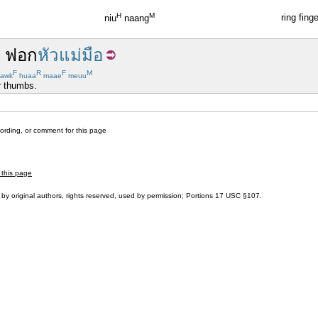
H
M
ring finge
niu
naang
ๆ
ฟอก
หัวแม่มือ
F
R
F
M
awk
huaa
maae
meuu
r thumbs.
cording, or comment for this page
 this page
by original authors, rights reserved, used by permission; Portions
17 USC §107
.