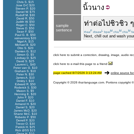
Chris S. $15
นิ้ว
นาง
Jose D-C $20
Steven P. $20
Daniel W. $75
Rudolf M. $30
David R. $50
ท่า
ต่อไป
ชิวชิว
Judith W. $50
Roger C. $50
sample
Steve D. $50
sentence
F
L
M
M
M
Sean F. $50
thaa
dtaaw
bpai
chiu
chiu
fa
Paul G. B. $50
Next, chill out and wash you
xsinventory $20
Nigel A. $15
Michael B. $20
Otto S. $20
Damien G. $12
Simon G. $5
click here to submit a correction, drawing, image, audio re
Lindsay D. $25
David S. $25
click here to e-mail this page to a friend
Laurent L. $40
Peter van G. $10
Graham S. $10
page cached 8/7/2026 3:13:24 AM
online source for
Peter N. $30
James A. $10
Dmitry I. $10
Copyright © 2026 thai-language.com. Portions copyright © 
Edward R. $50
Roderick S. $30
Mason S. $5
Henning E. $20
John F. $20
Daniel F. $10
Armand H. $20
Daniel S. $20
James McD. $20
Shane McC. $10
Roberto P. $50
Derrell P. $20
Trevor O. $30
Patrick H. $25
Rick @SS $15
Gene H. $10