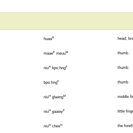
R
head; bra
huaa
F
M
thumb
maae
meuu
H
F
thumb
niu
bpo:hng
F
thumb
bpo:hng
H
M
middle fi
niu
glaang
H
F
little fing
niu
gaawy
H
H
the foref
niu
chee