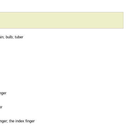
in; bulb; tuber
nger
er
inger; the index finger