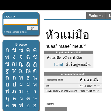
Welcome
L
Lookup:
หัวแม่มือ
» more options
here
Browse
R
F
M
huaa
maae
meuu
ก
ข
ฃ
ค
ฅ
Royal Institute - 1982
ฆ
ง
จ
ฉ
ช
หัวแม่มือ /หัว-แม่-มือ/
ซ
ฌ
ญ
ฎ
ฏ
[นาม]
นิ้วใหญ่ของมือ.
ฐ
ฑ
ฒ
ณ
ด
pronunciation guide
ต
ถ
ท
ธ
น
หัว-แม่-มือ
Phonemic Thai
บ
ป
ผ
ฝ
พ
hǔːa mɛ̂ː mɯː
IPA
ฟ
ภ
ม
ย
ร
hua mae mue
Royal Thai General System
ฤ
ล
ว
ศ
ษ
ส
ห
ฬ
อ
ฮ
[noun]