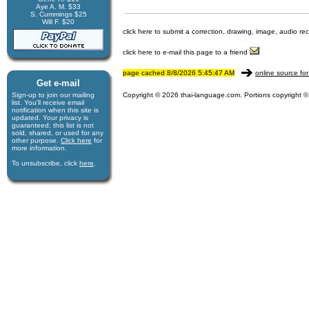
Aye A. M. $33
S. Cummings $25
Will F. $20
click here to submit a correction, drawing, image, audio re
click here to e-mail this page to a friend
page cached 8/8/2026 5:45:47 AM
online source for
Get e-mail
Sign-up to join our mail­ing
Copyright © 2026 thai-language.com. Portions copyright © 
list. You'll receive e­mail
notification when this site is
updated. Your privacy is
guaran­teed; this list is not
sold, shared, or used for any
other purpose.
Click here
for
more infor­mation.
To unsubscribe, click
here
.