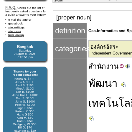
System
F.A.Q.
Check out the list of
frequently asked questions for
a quick answer to your inquiry
[proper noun]
e-mail the author
guestbook
site settings
definition
Geo-Informatics and Sp
site news
bulk lookup
องค์กรอิสระ
Bangkok
categories
Saturday
Independent Government 
August 8, 2026
7:45:51 pm
สำนัก
งาน
Thanks for your
recent donations!
Narisa N. $+++!
พัฒนา
John A. $+++!
Paul S. $100!
Mike A. $100!
Eric B. $100!
John Karl L. $100!
Don S. $100!
เทคโนโลย
John S. $100!
Peter B. $100!
Ingo B $50
Peter d C $50
Hans G $50
Alan M. $50
Rod S. $50
Wolfgang W. $50
Bill O. $70
Ravinder S. $20