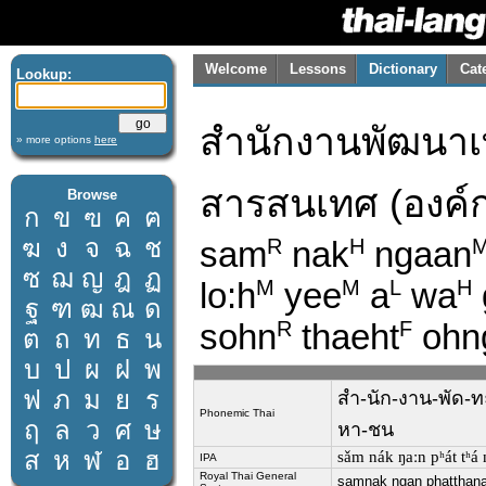
Welcome
Lessons
Dictionary
Cat
Lookup:
สำนักงานพัฒนาเ
» more options
here
สารสนเทศ (องค
Browse
ก
ข
ฃ
ค
ฅ
ฆ
ง
จ
ฉ
ช
sam
nak
ngaan
R
H
ซ
ฌ
ญ
ฎ
ฏ
lo:h
yee
a
wa
M
M
L
H
ฐ
ฑ
ฒ
ณ
ด
sohn
thaeht
ohn
R
F
ต
ถ
ท
ธ
น
บ
ป
ผ
ฝ
พ
ฟ
ภ
ม
ย
ร
สำ-นัก-งาน-พัด-
Phonemic Thai
ฤ
ล
ว
ศ
ษ
หา-ชน
ส
ห
ฬ
อ
ฮ
sǎm nák ŋaːn pʰát tʰá 
IPA
Royal Thai General
samnak ngan phatthana