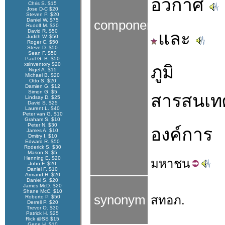
อวกาศ
Chris S. $15
Jose D-C $20
Steven P. $20
Daniel W. $75
components
Rudolf M. $30
David R. $50
และ
Judith W. $50
Roger C. $50
Steve D. $50
Sean F. $50
Paul G. B. $50
xsinventory $20
ภูมิ
Nigel A. $15
Michael B. $20
Otto S. $20
Damien G. $12
Simon G. $5
สารสนเท
Lindsay D. $25
David S. $25
Laurent L. $40
Peter van G. $10
Graham S. $10
Peter N. $30
องค์การ
James A. $10
Dmitry I. $10
Edward R. $50
Roderick S. $30
Mason S. $5
Henning E. $20
มหา
ชน
John F. $20
Daniel F. $10
Armand H. $20
Daniel S. $20
James McD. $20
Shane McC. $10
synonym
สทอภ.
Roberto P. $50
Derrell P. $20
Trevor O. $30
Patrick H. $25
Rick @SS $15
Gene H. $10