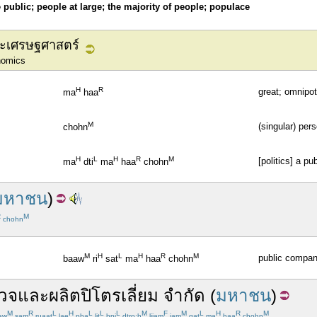
he public; people at large; the majority of people; populace
และเศรษฐศาสตร์
nomics
H
R
great; omnipo
ma
haa
M
(singular) pers
chohn
H
L
H
R
M
[politics] a pu
ma
dti
ma
haa
chohn
มหาชน
)
R
M
chohn
M
H
L
H
R
M
public compa
baaw
ri
sat
ma
haa
chohn
วจ
และ
ผลิต
ปิโตรเลี่ยม
จำกัด
(
มหาชน
)
M
R
L
H
L
L
L
M
F
M
L
H
R
M
aw
sam
ruaat
lae
pha
lit
bpi
dtro:h
liiam
jam
gat
ma
haa
chohn