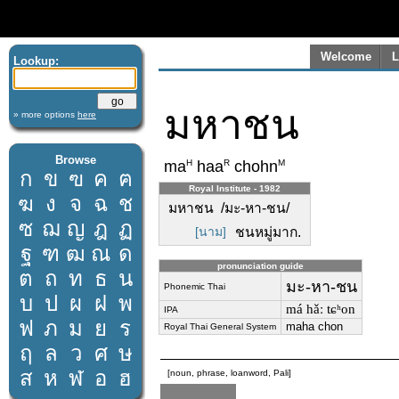
Welcome
L
Lookup:
มหาชน
» more options
here
Browse
H
R
M
ma
haa
chohn
ก
ข
ฃ
ค
ฅ
Royal Institute - 1982
ฆ
ง
จ
ฉ
ช
มหาชน /มะ-หา-ชน/
ซ
ฌ
ญ
ฎ
ฏ
[นาม]
ชนหมู่มาก.
ฐ
ฑ
ฒ
ณ
ด
pronunciation guide
ต
ถ
ท
ธ
น
มะ-หา-ชน
Phonemic Thai
บ
ป
ผ
ฝ
พ
má hǎː tɕʰon
IPA
ฟ
ภ
ม
ย
ร
maha chon
Royal Thai General System
ฤ
ล
ว
ศ
ษ
ส
ห
ฬ
อ
ฮ
[noun, phrase, loanword, Pali]