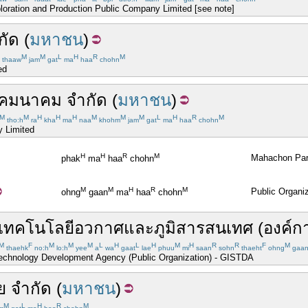
xploration and Production Public Company Limited [see note]
กัด
(
มหาชน
)
M
M
L
H
R
M
thaaw
jam
gat
ma
haa
chohn
ed
คมนาคม
จำกัด
(
มหาชน
)
M
M
H
H
H
M
M
M
L
H
R
M
tho:h
ra
kha
ma
naa
khohm
jam
gat
ma
haa
chohn
 Limited
H
H
R
M
Mahachon Par
phak
ma
haa
chohn
M
M
H
R
M
Public Organi
ohng
gaan
ma
haa
chohn
เทคโนโลยี
อวกาศ
และ
ภูมิสารสนเทศ
(
องค์ก
M
F
M
M
M
L
H
L
H
M
H
R
R
F
M
thaehk
no:h
lo:h
yee
a
wa
gaat
lae
phuu
mi
saan
sohn
thaeht
ohng
gaa
echnology Development Agency (Public Organization) - GISTDA
ย
จำกัด
(
มหาชน
)
M
L
H
R
M