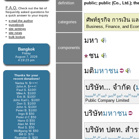
definition
public; public (Co., Ltd.); t
F.A.Q.
Check out the list of
frequently asked questions for
a quick answer to your inquiry
ศัพท์ธุรกิจ การเงิน 
e-mail the author
categories
guestbook
Business, Finance, and Eco
site settings
site news
bulk lookup
มหา
components
Bangkok
ชน
Friday
August 7, 2026
4:19:23 pm
มติ
มหาชน
Thanks for your
recent donations!
Narisa N. $+++!
บริษัท... จำกัด
(
John A. $+++!
Paul S. $100!
Mike A. $100!
M
H
L
M
L
H
baaw
ri
sat
jam
gat
ma
haa
Eric B. $100!
Public Company Limited
John Karl L. $100!
Don S. $100!
John S. $100!
Peter B. $100!
บริษัท
มหาชน
Ingo B $50
Peter d C $50
Hans G $50
Alan M. $50
บริษัท
ปตท.
สำร
Rod S. $50
Wolfgang W. $50
Bill O. $70
M
H
L
M
M
Ravinder S. $20
baaw
ri
sat
bpaaw
dtaaw
tha