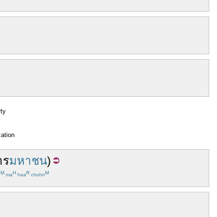
ty
zation
าร
มหาชน
)
M
H
R
M
n
ma
haa
chohn