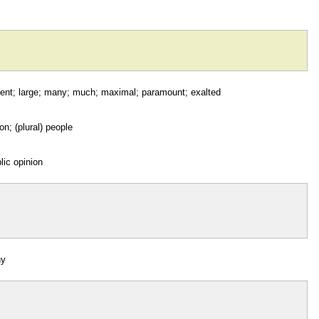
tent; large; many; much; maximal; paramount; exalted
on; (plural) people
blic opinion
ny