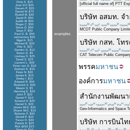
Chris S. $15
[official full name of] PTT E
Jose D-C $20
Steven P. $20
Daniel W. $75
บริษัท
อสมท.
จำ
Rudolf M. $30
David R. $50
Judith W. $50
M
H
L
M
R
M
Roger C. $50
baaw
ri
sat
aaw
saaw
maaw
Steve D. $50
MCOT Public Company Limit
Sean F. $50
examples
Paul G. B. $50
xsinventory $20
บริษัท
กสท.
โทร
Nigel A. $15
Michael B. $20
Otto S. $20
M
H
L
M
R
Damien G. $12
baaw
ri
sat
gaaw
saaw
thaaw
Simon G. $5
CAT Telecom Public Company
Lindsay D. $25
David S. $25
Laurent L. $40
พรรค
มหาชน
Peter van G. $10
Graham S. $10
Peter N. $30
James A. $10
Dmitry I. $10
องค์การ
มหาชน
Edward R. $50
Roderick S. $30
Mason S. $5
Henning E. $20
สำนักงาน
พัฒนา
John F. $20
Daniel F. $10
Armand H. $20
R
H
M
H
H
Daniel S. $20
sam
nak
ngaan
phat
tha
naa
James McD. $20
Geo-Informatics and Space T
Shane McC. $10
Roberto P. $50
Derrell P. $20
บริษัท
การบินไท
Trevor O. $30
Patrick H. $25
Rick @SS $15
M
H
L
M
M
M
Gene H. $10