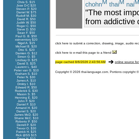
M
M
Chris S. $15
chohn
thai
nai
Jose D-C $20
Steven P. $20
"The most impor
Daniel W. $75
Rudolf M. $30
from addictive 
David R. $50
Judith W. $50
Roger C. $50
Steve D. $50
Sean F. $50
Paul G. B. $50
xsinventory $20
Nigel A. $15
click here to submit a correction, drawing, image, audio re
Michael B. $20
Otto S. $20
click here to e-mail this page to a friend
Damien G. $12
Simon G. $5
Lindsay D. $25
page cached 8/6/2026 2:43:56 AM
online source for
David S. $25
Laurent L. $40
Peter van G. $10
Copyright © 2026 thai-language.com. Portions copyright © 
Graham S. $10
Peter N. $30
James A. $10
Dmitry I. $10
Edward R. $50
Roderick S. $30
Mason S. $5
Henning E. $20
John F. $20
Daniel F. $10
Armand H. $20
Daniel S. $20
James McD. $20
Shane McC. $10
Roberto P. $50
Derrell P. $20
Trevor O. $30
Patrick H. $25
Rick @SS $15
Gene H. $10