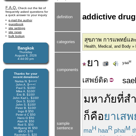
F.A.Q.
Check out the list of
frequently asked questions for
addictive dru
a quick answer to your inquiry
definition
e-mail the author
guestbook
site settings
site news
bulk lookup
สุขภาพ การแพทย์และ 
categories
Health, Medical, and Body » 
Bangkok
Thursday
August 6, 2026
ยา
4:44:00 pm
M
yaa
components
Thanks for your
recent donations!
เสพย์
ติด
sae
Narisa N. $+++!
John A. $+++!
Paul S. $100!
Mike A. $100!
Eric B. $100!
มหาภัย
ที่
สำ
John Karl L. $100!
Don S. $100!
John S. $100!
Peter B. $100!
Ingo B $50
ก็คือ
ยาเสพย
Peter d C $50
Hans G $50
Alan M. $50
sample
Rod S. $50
H
R
M
sentence
Wolfgang W. $50
ma
haa
phai
t
Bill O. $70
Ravinder S. $20