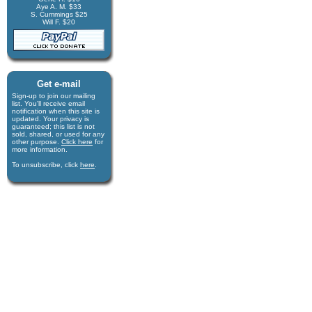
Aye A. M. $33
S. Cummings $25
Will F. $20
Get e-mail
Sign-up to join our mail­ing
list. You'll receive e­mail
notification when this site is
updated. Your privacy is
guaran­teed; this list is not
sold, shared, or used for any
other purpose.
Click here
for
more infor­mation.
To unsubscribe, click
here
.