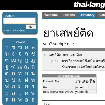
Welcome
Lessons
Dictionary
Cat
Lookup:
ยาเสพย์ติด
» more options
here
Browse
M
L
L
yaa
saehp
dtit
ก
ข
ฃ
ค
ฅ
ฆ
ง
จ
ฉ
ช
ยาเสพย์ติด /ยา-เสบ-ติด/
ซ
ฌ
ญ
ฎ
ฏ
[นาม]
ยาหรือสารเคมีซึ่งเมื่อเสพหรื
ฐ
ฑ
ฒ
ณ
ด
ร่างกายและจิตใจเสื่อมโทรม 
ต
ถ
ท
ธ
น
pronunciation guide
บ
ป
ผ
ฝ
พ
ยา-เสบ-ติด
Phonemic Thai
ฟ
ภ
ม
ย
ร
jaː sèːp tìt
IPA
ฤ
ล
ว
ศ
ษ
ya sep tit
Royal Thai General System
ส
ห
ฬ
อ
ฮ
[noun]