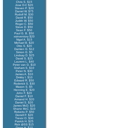
Chris S. $15
Jose D-C $20
Steven P. $20
Daniel W. $75
Rudolf M. $30
David R. $50
Judith W. $50
Roger C. $50
Steve D. $50
Sean F. $50
Paul G. B. $50
xsinventory $20
Nigel A. $15
Michael B. $20
Otto S. $20
Damien G. $12
Simon G. $5
Lindsay D. $25
David S. $25
Laurent L. $40
Peter van G. $10
Graham S. $10
Peter N. $30
James A. $10
Dmitry I. $10
Edward R. $50
Roderick S. $30
Mason S. $5
Henning E. $20
John F. $20
Daniel F. $10
Armand H. $20
Daniel S. $20
James McD. $20
Shane McC. $10
Roberto P. $50
Derrell P. $20
Trevor O. $30
Patrick H. $25
Rick @SS $15
Gene H. $10