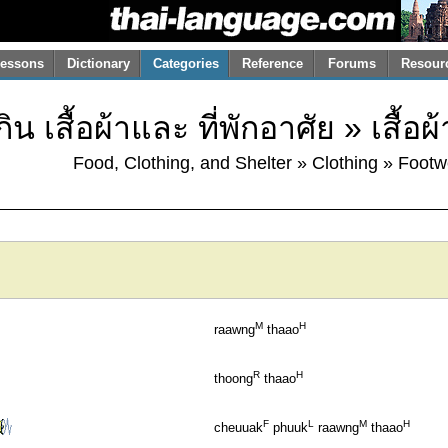
essons
Dictionary
Categories
Reference
Forums
Resour
 เสื้อผ้าและ ที่พักอาศัย » เสื้อผ้า
Food, Clothing, and Shelter » Clothing » Foot
M
H
raawng
thaao
R
H
thoong
thaao
F
L
M
H
cheuuak
phuuk
raawng
thaao