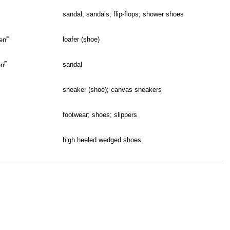
sandal; sandals; flip-flops; shower shoes
F
loafer (shoe)
en
F
sandal
en
sneaker (shoe); canvas sneakers
footwear; shoes; slippers
high heeled wedged shoes