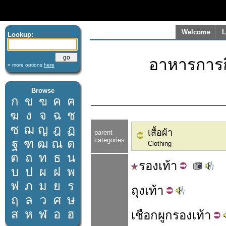
Welcome
L
Lookup:
อาหารการกิน
» more options
here
Browse
ก
ข
ฃ
ค
ฅ
ฆ
ง
จ
ฉ
ช
ซ
ฌ
ญ
ฎ
ฏ
เสื้อผ้า
parent
categories
ฐ
ฑ
ฒ
ณ
ด
Clothing
ต
ถ
ท
ธ
น
รอง
เท้า
บ
ป
ผ
ฝ
พ
ฟ
ภ
ม
ย
ร
ถุง
เท้า
ฤ
ล
ว
ศ
ษ
ส
ห
ฬ
อ
ฮ
เชือก
ผูก
รองเท้า