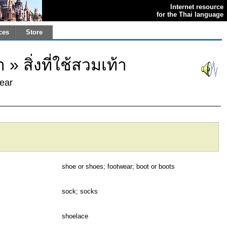
Internet resource
for the Thai language
ces
Store
 » สิ่งที่ใช้สวมเท้า
wear
shoe or shoes; footwear; boot or boots
sock; socks
shoelace