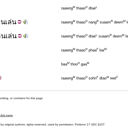
M
H
L
raawng
thaao
dtae
ิน
เล่น
M
H
R
R
M
raawng
thaao
nang
suaam
deern
l
ิน
เล่น
M
H
L
R
M
raawng
thaao
dtae
suaam
deern
l
M
H
F
M
raawng
thaao
phaa
bai
M
H
M
baa
thoo
gaa
M
H
F
M
F
raawng
thaao
sohn
dtao
reet
cording, or comment for this page
 this page
by original authors, rights reserved, used by permission; Portions
17 USC §107
.