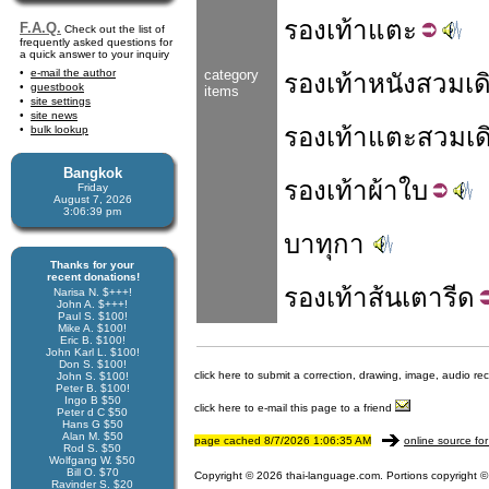
รองเท้า
แตะ
F.A.Q.
Check out the list of
frequently asked questions for
a quick answer to your inquiry
e-mail the author
category
รองเท้า
หนัง
สวม
เด
guestbook
items
site settings
site news
รองเท้า
แตะ
สวม
เด
bulk lookup
Bangkok
รองเท้า
ผ้าใบ
Friday
August 7, 2026
3:06:39 pm
บาทุกา
Thanks for your
recent donations!
รองเท้า
ส้น
เตารีด
Narisa N. $+++!
John A. $+++!
Paul S. $100!
Mike A. $100!
Eric B. $100!
John Karl L. $100!
Don S. $100!
click here to submit a correction, drawing, image, audio re
John S. $100!
Peter B. $100!
Ingo B $50
click here to e-mail this page to a friend
Peter d C $50
Hans G $50
Alan M. $50
page cached 8/7/2026 1:06:35 AM
online source for
Rod S. $50
Wolfgang W. $50
Bill O. $70
Copyright © 2026 thai-language.com. Portions copyright © 
Ravinder S. $20