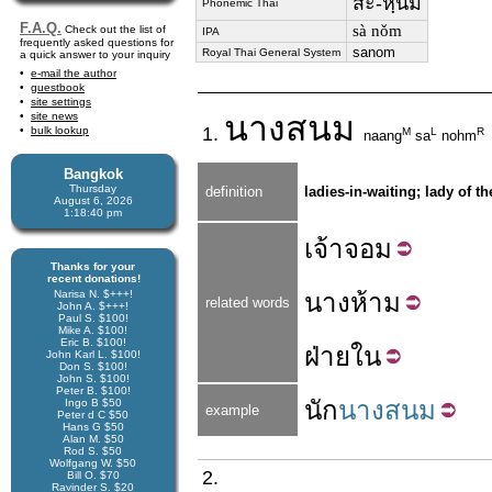
สะ-หฺนม
Phonemic Thai
F.A.Q.
sà nǒm
Check out the list of
IPA
frequently asked questions for
sanom
Royal Thai General System
a quick answer to your inquiry
e-mail the author
guestbook
site settings
นาง
สนม
site news
1.
bulk lookup
M
L
R
naang
sa
nohm
Bangkok
Thursday
definition
ladies-in-waiting; lady of th
August 6, 2026
1:18:40 pm
เจ้า
จอม
Thanks for your
recent donations!
Narisa N. $+++!
นาง
ห้าม
related words
John A. $+++!
Paul S. $100!
Mike A. $100!
Eric B. $100!
ฝ่าย
ใน
John Karl L. $100!
Don S. $100!
John S. $100!
Peter B. $100!
นัก
นางสนม
Ingo B $50
example
Peter d C $50
Hans G $50
Alan M. $50
Rod S. $50
Wolfgang W. $50
2.
Bill O. $70
Ravinder S. $20