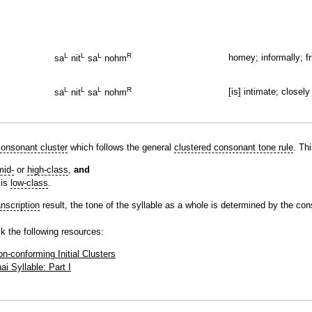
L
L
L
R
homey; informally; fri
sa
nit
sa
nohm
L
L
L
R
[is] intimate; closel
sa
nit
sa
nohm
 consonant cluster
which follows the general
clustered consonant tone rule
. Th
mid-
or
high-class
,
and
 is
low-class
.
nscription
result, the tone of the syllable as a whole is determined by the co
k the following resources:
n-conforming Initial Clusters
ai Syllable: Part I