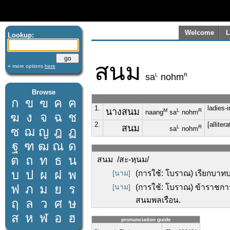
Welcome
L
Lookup:
สนม
» more options
here
L
R
sa
nohm
Browse
ก
ข
ฃ
ค
ฅ
1.
ladies-i
นางสนม
M
L
R
naang
sa
nohm
ฆ
ง
จ
ฉ
ช
2.
[alliter
สนม
L
R
ซ
ฌ
ญ
ฎ
ฏ
sa
nohm
ฐ
ฑ
ฒ
ณ
ด
ต
ถ
ท
ธ
น
สนม /สะ-หฺนม/
บ
ป
ผ
ฝ
พ
[นาม]
(การใช้: โบราณ) เรียกบาทบร
ฟ
ภ
ม
ย
ร
[นาม]
(การใช้: โบราณ) ข้าราชการใ
สนมพลเรือน.
ฤ
ล
ว
ศ
ษ
ส
ห
ฬ
อ
ฮ
pronunciation guide