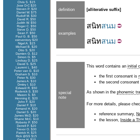
Chris S. $15
Jose D-C $20
Steven P. $20
definition
[alliterative suffix]
Daniel W. $75
Rudolf M. $30
David R. $50
Judith W. $50
สนิท
สนม
Roger C. $50
Steve D. $50
examples
Sean F. $50
Paul G. B. $50
สนิท
สนม
xsinventory $20
Nigel A. $15
Michael B. $20
Otto S. $20
Damien G. $12
Simon G. $5
Lindsay D. $25
David S. $25
This word contains an
initial
Laurent L. $40
Peter van G. $10
Graham S. $10
the first consonant is
Peter N. $30
James A. $10
the second consonant
Dmitry I. $10
Edward R. $50
Roderick S. $30
As shown in the
phonemic tra
special
Mason S. $5
note
Henning E. $20
John F. $20
For more details, please chec
Daniel F. $10
Armand H. $20
Daniel S. $20
reference summary,
No
James McD. $20
Shane McC. $10
the lesson,
Inside a Th
Roberto P. $50
Derrell P. $20
Trevor O. $30
Patrick H. $25
Rick @SS $15
Gene H. $10