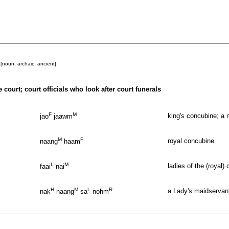
[noun, archaic, ancient]
e court; court officials who look after court funerals
F
M
king's concubine; a m
jao
jaawm
M
F
royal concubine
naang
haam
L
M
ladies of the (royal) 
faai
nai
H
M
L
R
a Lady's maidservan
nak
naang
sa
nohm