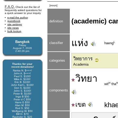
[noun]
F.A.Q.
Check out the list of
frequently asked questions for
a quick answer to your inquiry
e-mail the author
(academic) c
definition
guestbook
site settings
site news
bulk lookup
แห่ง
Bangkok
L
classifier
haeng
Friday
August 7, 2026
2:40:26 pm
วิทยาการ
categories
Thanks for your
Academia
recent donations!
Narisa N. $+++!
John A. $+++!
วิทยา
Paul S. $100!
Mike A. $100!
Eric B. $100!
H
H
wit
tha
John Karl L. $100!
Don S. $100!
components
John S. $100!
Peter B. $100!
Ingo B $50
Peter d C $50
Hans G $50
เขต
khae
Alan M. $50
Rod S. $50
Wolfgang W. $50
Bill O. $70
Ravinder S. $20