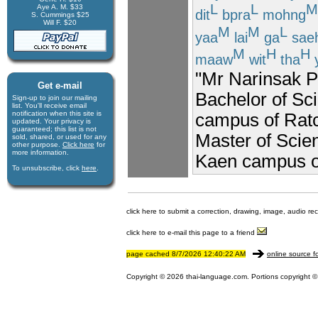
L
L
M
Aye A. M. $33
dit
bpra
mohng
S. Cummings $25
Will F. $20
M
M
L
yaa
lai
ga
sae
M
H
H
maaw
wit
tha
"Mr Narinsak P
Get e-mail
Bachelor of Sci
Sign-up to join our mail­ing
list. You'll receive e­mail
notification when this site is
campus of Ratc
updated. Your privacy is
guaran­teed; this list is not
Master of Scie
sold, shared, or used for any
other purpose.
Click here
for
more infor­mation.
Kaen campus of
To unsubscribe, click
here
.
click here to submit a correction, drawing, image, audio re
click here to e-mail this page to a friend
page cached 8/7/2026 12:40:22 AM
online source f
Copyright © 2026 thai-language.com. Portions copyright © 