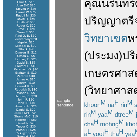
คุณ
นรินทร์ศ
Chris S. $15
Jose D-C $20
Steven P. $20
Daniel W. $75
Rudolf M. $30
ปริญญาตรี
David R. $50
Judith W. $50
Roger C. $50
Steve D. $50
Sean F. $50
วิทยาเขต
พ
Paul G. B. $50
xsinventory $20
Nigel A. $15
Michael B. $20
Otto S. $20
(
ประมง
)
ปร
Damien G. $12
Simon G. $5
Lindsay D. $25
David S. $25
Laurent L. $40
เกษตรศาสต
Peter van G. $10
Graham S. $10
Peter N. $30
James A. $10
Dmitry I. $10
Edward R. $50
(
วิทยาศาสต
Roderick S. $30
Mason S. $5
Henning E. $20
John F. $20
sample
M
H
M
Daniel F. $10
khoon
na
rin
s
sentence
Armand H. $20
Daniel S. $20
M
M
M
rin
yaa
dtree
James McD. $20
Shane McC. $10
Roberto P. $50
H
M
cha
mohng
kho
Derrell P. $20
Trevor O. $30
L
H
H
Patrick H. $25
a
yoot
tha
yaa
Rick @SS $15
Gene H. $10