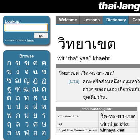
Welcome
Lessons
Dictionary
Cat
Lookup:
วิทยาเขต
» more options
here
Browse
H
H
M
L
wit
tha
yaa
khaeht
ก
ข
ฃ
ค
ฅ
ฆ
ง
จ
ฉ
ช
วิทยาเขต /วิด-ทะ-ยา-เขด/
ซ
ฌ
ญ
ฎ
ฏ
[นาม]
คณะหรือส่วนหนึ่งของมหาวิท
ฐ
ฑ
ฒ
ณ
ด
ต่างๆ ของตนเอง เกี่ยวพั
ต
ถ
ท
ธ
น
ชุดเดียวกัน.
บ
ป
ผ
ฝ
พ
pronunciation guide
ฟ
ภ
ม
ย
ร
วิด-ทะ-ยา-เขด
Phonemic Thai
ฤ
ล
ว
ศ
ษ
wít tʰá jaː kʰèːt
IPA
witthaya khet
ส
ห
ฬ
อ
ฮ
Royal Thai General System