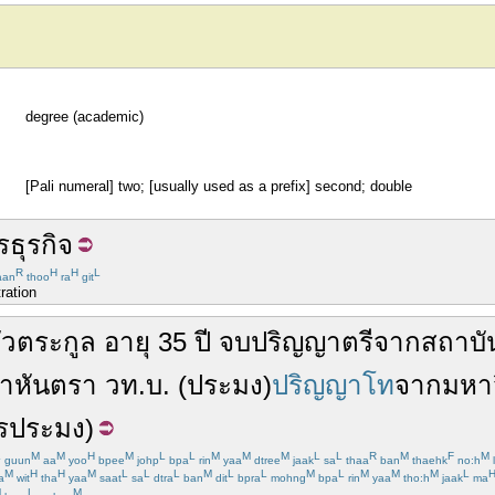
degree (academic)
[Pali numeral] two; [usually used as a prefix] second; double
รธุรกิจ
R
H
H
L
aan
thoo
ra
git
ration
ัวตระกูล
อายุ
35
ปี
จบ
ปริญญาตรี
จาก
สถาบั
ยา
หันตรา
วท.บ.
(
ประมง
)
ปริญญาโท
จาก
มหา
รประมง
)
L
M
M
H
M
L
L
M
M
M
L
L
R
M
F
M
guun
aa
yoo
bpee
johp
bpa
rin
yaa
dtree
jaak
sa
thaa
ban
thaehk
no:h
l
M
H
H
M
L
L
L
M
L
L
M
L
M
M
M
L
a
wit
tha
yaa
saat
sa
dtra
ban
dit
bpra
mohng
bpa
rin
yaa
tho:h
jaak
ma
M
L
M