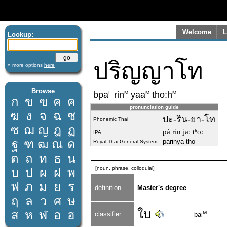
Welcome
L
Lookup:
ปริญญาโท
» more options
here
Browse
L
M
M
M
bpa
rin
yaa
tho:h
ก
ข
ฃ
ค
ฅ
pronunciation guide
ฆ
ง
จ
ฉ
ช
ปะ-ริน-ยา-โท
Phonemic Thai
ซ
ฌ
ญ
ฎ
ฏ
pà rin jaː tʰoː
IPA
ฐ
ฑ
ฒ
ณ
ด
parinya tho
Royal Thai General System
ต
ถ
ท
ธ
น
[noun, phrase, colloquial]
บ
ป
ผ
ฝ
พ
ฟ
ภ
ม
ย
ร
definition
Master's degree
ฤ
ล
ว
ศ
ษ
ใบ
ส
ห
ฬ
อ
ฮ
M
classifier
bai