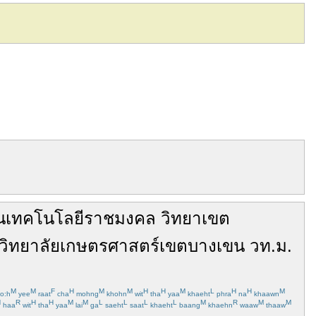
นเทคโนโลยีราชมงคล
วิทยาเขต
วิทยาลัยเกษตรศาสตร์
เขตบางเขน
วท.ม.
M
M
F
H
M
M
H
H
M
L
H
H
M
o:h
yee
raat
cha
mohng
khohn
wit
tha
yaa
khaeht
phra
na
khaawn
H
R
H
H
M
M
L
L
L
L
M
R
M
M
haa
wit
tha
yaa
lai
ga
saeht
saat
khaeht
baang
khaehn
waaw
thaaw