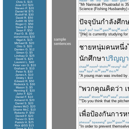
maaw
wit
tha
yaa
saat
gaan
Chris S. $15
"Mr Narinsak Phuatradul is 35
Jose D-C $20
Science (Fishing Husbandry) 
Steven P. $20
Daniel W. $75
Rudolf M. $30
David R. $50
ปัจจุบัน
กำลัง
ศึก
Judith W. $50
Roger C. $50
Steve D. $50
L
L
M
M
M
L
bpat
joo
ban
gam
lang
seuk
Sean F. $50
Paul G. B. $50
"[He] is currently studying f
xsinventory $20
sample
Nigel A. $15
Michael B. $20
sentences
ชายหนุ่ม
คน
หนึ่ง
Otto S. $20
Damien G. $12
Simon G. $5
Lindsay D. $25
นักศึกษา
ปริญญ
David S. $25
Laurent L. $40
Peter van G. $10
M
L
M
L
F
chaai
noom
khohn
neung
dai
Graham S. $10
R
L
M
M
M
saa
bpa
rin
yaa
tho:h
Peter N. $30
James A. $10
"A young man was invited by a 
Dmitry I. $10
Edward R. $50
Roderick S. $30
"
พวกคุณ
คิดว่า
เ
Mason S. $5
Henning E. $20
John F. $20
F
M
H
F
Daniel F. $10
phuaak
khoon
khit
waa
yeuuak
Armand H. $20
"“Do you think that the pitche
Daniel S. $20
James McD. $20
Shane McC. $10
เพื่อ
ป้องกัน
การ
ห
Roberto P. $50
Derrell P. $20
Trevor O. $30
F
F
M
M
Patrick H. $25
pheuua
bpaawng
gan
gaan
na
Rick @SS $15
"In order to prevent themselv
Gene H. $10