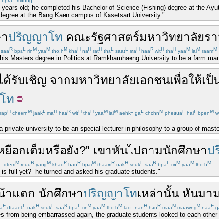
bpra
mohng
 years old; he completed his Bachelor of Science (Fishing) degree at the Ay
degree at the Bang Kaen campus of Kasetsart University."
ษา
ปริญญาโท
คณะ
รัฐศาสตร์
มหาวิทยาลัยร
R
L
M
M
M
H
H
H
L
L
H
R
H
H
M
M
M
saa
bpa
rin
yaa
tho:h
kha
na
rat
tha
saat
ma
haa
wit
tha
yaa
lai
raam
or his Masters degree in Politics at Ramkhamhaeng University to be a farm man
ได้
รับเชิญ
จาก
มหาวิทยาลัย
เอกชน
เพื่อ
ให้เป็
าโท
H
M
L
H
R
H
H
M
M
L
L
M
F
F
M
rap
cheern
jaak
ma
haa
wit
tha
yaa
lai
aehk
ga
chohn
pheuua
hai
bpen
wi
private university to be an special lecturer in philosophy to a group of mast
หยือก
เต็ม
หรือยัง
?"
เขา
หัน
ไป
ถาม
นักศึกษา
ป
L
M
R
M
R
R
M
R
H
L
R
L
M
M
M
dtem
reuu
yang
khao
han
bpai
thaam
nak
seuk
saa
bpa
rin
yaa
tho:h
r is full yet?” he turned and asked his graduate students."
น้าแตก
นักศึกษา
ปริญญาโท
เหล่านั้น
หันมา
F
L
H
L
R
L
M
M
M
L
H
R
M
M
F
a
dtaaek
nak
seuk
saa
bpa
rin
yaa
tho:h
lao
nan
han
maa
maawng
naa
g
es from being embarrassed again, the graduate students looked to each other 