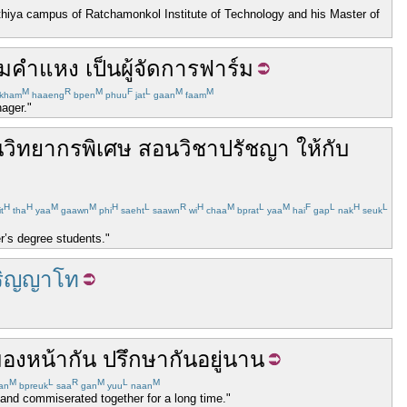
uthiya campus of Ratchamonkol Institute of Technology and his Master of
ามคำแหง
เป็น
ผู้จัดการ
ฟาร์ม
M
R
M
F
L
M
M
kham
haaeng
bpen
phuu
jat
gaan
faam
ager."
น
วิทยากร
พิเศษ
สอน
วิชา
ปรัชญา
ให้
กับ
H
H
M
M
H
L
R
H
M
L
M
F
L
H
L
t
tha
yaa
gaawn
phi
saeht
saawn
wi
chaa
bprat
yaa
hai
gap
nak
seuk
er’s degree students."
ริญญาโท
มอง
หน้า
กัน
ปรึกษากัน
อยู่
นาน
M
L
R
M
L
M
an
bpreuk
saa
gan
yuu
naan
and commiserated together for a long time."