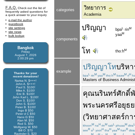
วิทยาการ
F.A.Q.
Check out the list of
categories
frequently asked questions for
Academia
a quick answer to your inquiry
e-mail the author
guestbook
ปริญญา
site settings
L
M
bpa
rin
site news
M
yaa
bulk lookup
components
Bangkok
โท
M
tho:h
Friday
August 7, 2026
2:00:29 pm
ปริญญาโท
บริหา
example
Thanks for your
L
M
M
M
M
H
bpa
rin
yaa
tho:h
baaw
ri
h
recent donations!
Masters of Business Administ
Narisa N. $+++!
John A. $+++!
Paul S. $100!
Mike A. $100!
คุณ
นรินทร์ศักดิ์
พ
Eric B. $100!
John Karl L. $100!
Don S. $100!
พระนครศรีอยุธ
John S. $100!
Peter B. $100!
Ingo B $50
Peter d C $50
(
วิทยาศาสตร์
กา
Hans G $50
Alan M. $50
Rod S. $50
M
H
M
L
M
khoon
na
rin
sak
phuaa
dtra
Wolfgang W. $50
R
L
H
H
M
R
Bill O. $70
see
a
yoot
tha
yaa
han
dtra
Ravinder S. $20
M
H
H
M
L