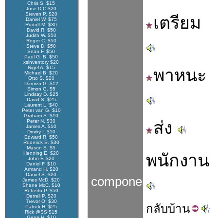
Chris S. $15
Jose D-C $20
Steven P. $20
เตรียม
Daniel W. $75
Rudolf M. $30
David R. $50
Judith W. $50
Roger C. $50
Steve D. $50
Sean F. $50
Paul G. B. $50
xsinventory $20
Nigel A. $15
พาหนะ
Michael B. $20
Otto S. $20
Damien G. $12
Simon G. $5
Lindsay D. $25
David S. $25
Laurent L. $40
Peter van G. $10
Graham S. $10
Peter N. $30
ส่ง
James A. $10
Dmitry I. $10
Edward R. $50
Roderick S. $30
Mason S. $5
Henning E. $20
พนักงาน
John F. $20
Daniel F. $10
Armand H. $20
Daniel S. $20
components
James McD. $20
Shane McC. $10
Roberto P. $50
Derrell P. $20
Trevor O. $30
กลับ
บ้าน
Patrick H. $25
Rick @SS $15
Gene H. $10