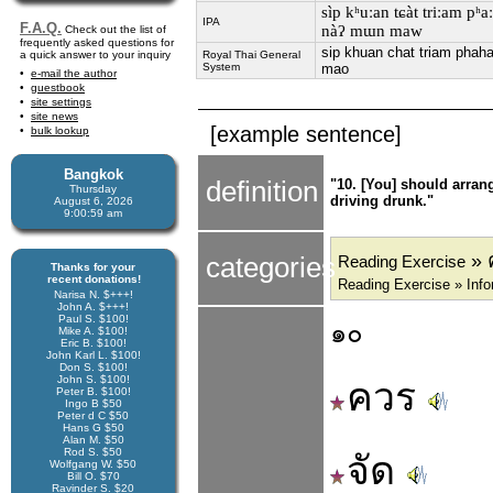
sìp kʰuːan tɕàt triːam pʰaː
IPA
F.A.Q.
nàʔ mɯn maw
Check out the list of
frequently asked questions for
sip khuan chat triam phah
a quick answer to your inquiry
Royal Thai General
System
mao
e-mail the author
guestbook
site settings
site news
[example sentence]
bulk lookup
Bangkok
definition
"10. [You] should arran
Thursday
driving drunk."
August 6, 2026
9:00:59 am
» 
categories
Reading Exercise
Thanks for your
recent donations!
Reading Exercise » Inf
Narisa N. $+++!
John A. $+++!
Paul S. $100!
๑๐
Mike A. $100!
Eric B. $100!
John Karl L. $100!
Don S. $100!
John S. $100!
ควร
Peter B. $100!
Ingo B $50
Peter d C $50
Hans G $50
Alan M. $50
Rod S. $50
จัด
Wolfgang W. $50
Bill O. $70
Ravinder S. $20