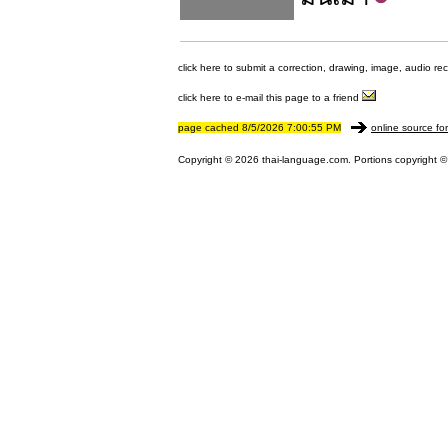
click here to submit a correction, drawing, image, audio re
click here to e-mail this page to a friend
page cached 8/5/2026 7:00:55 PM
online source fo
Copyright © 2026 thai-language.com. Portions copyright © 