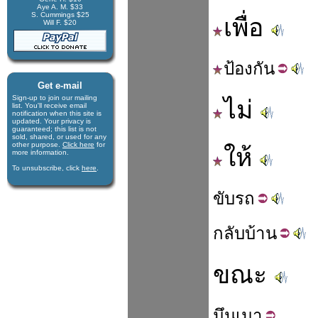
Aye A. M. $33
S. Cummings $25
เพื่อ
Will F. $20
ป้อง
กัน
Get e-mail
Sign-up to join our mail­ing
ไม่
list. You'll receive e­mail
notification when this site is
updated. Your privacy is
guaran­teed; this list is not
sold, shared, or used for any
other purpose.
Click here
for
ให้
more infor­mation.
To unsubscribe, click
here
.
ขับ
รถ
กลับ
บ้าน
ขณะ
มึน
เมา