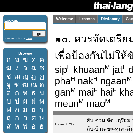
Welcome
Lessons
Dictionary
Cat
Lookup:
๑๐. ควรจัดเตรีย
» more options
here
เพื่อป้องกันไม่ใ
Browse
ก
ข
ฃ
ค
ฅ
ฆ
ง
จ
ฉ
ช
sip
khuaan
jat
d
L
M
L
ซ
ฌ
ญ
ฎ
ฏ
pha
nak
ngaan
H
H
M
ฐ
ฑ
ฒ
ณ
ด
gan
mai
hai
kh
M
F
F
ต
ถ
ท
ธ
น
บ
ป
ผ
ฝ
พ
meun
mao
M
M
ฟ
ภ
ม
ย
ร
ฤ
ล
ว
ศ
ษ
สิบ-ควน-จัด-เตฺรียม-
ส
ห
ฬ
อ
ฮ
Phonemic Thai
ลับ-บ้าน-ขะ-หฺนะ-มึ