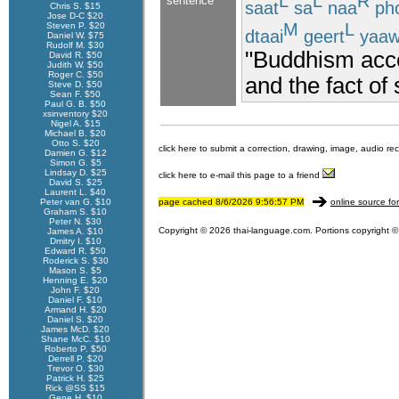
L
L
R
sentence
saat
sa
naa
ph
Chris S. $15
Jose D-C $20
M
L
Steven P. $20
dtaai
geert
yaa
Daniel W. $75
Rudolf M. $30
"Buddhism accep
David R. $50
Judith W. $50
Roger C. $50
and the fact of
Steve D. $50
Sean F. $50
Paul G. B. $50
xsinventory $20
Nigel A. $15
Michael B. $20
Otto S. $20
click here to submit a correction, drawing, image, audio re
Damien G. $12
Simon G. $5
Lindsay D. $25
click here to e-mail this page to a friend
David S. $25
Laurent L. $40
Peter van G. $10
page cached 8/6/2026 9:56:57 PM
online source fo
Graham S. $10
Peter N. $30
Copyright © 2026 thai-language.com. Portions copyright © 
James A. $10
Dmitry I. $10
Edward R. $50
Roderick S. $30
Mason S. $5
Henning E. $20
John F. $20
Daniel F. $10
Armand H. $20
Daniel S. $20
James McD. $20
Shane McC. $10
Roberto P. $50
Derrell P. $20
Trevor O. $30
Patrick H. $25
Rick @SS $15
Gene H. $10