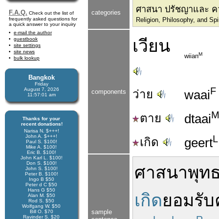
ศาสนา ปรัชญาและ คว
F.A.Q.
categories
Check out the list of
frequently asked questions for
Religion, Philosophy, and Sp
a quick answer to your inquiry
e-mail the author
guestbook
เวียน
site settings
site news
M
wiian
bulk lookup
Bangkok
Friday
F
August 7, 2026
ว่าย
waai
components
11:57:01 am
ตาย
dtaai
Thanks for your
recent donations!
Narisa N. $+++!
John A. $+++!
L
เกิด
geert
Paul S. $100!
Mike A. $100!
Eric B. $100!
John Karl L. $100!
Don S. $100!
ศาสนาพุท
John S. $100!
Peter B. $100!
Ingo B $50
Peter d C $50
Hans G $50
เกิด
ยอมรับ
Alan M. $50
Rod S. $50
Wolfgang W. $50
sample
Bill O. $70
Ravinder S. $20