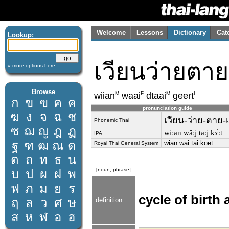
Welcome
Lessons
Dictionary
Cat
Lookup:
เวียนว่ายตาย
» more options
here
Browse
M
F
M
L
wiian
waai
dtaai
geert
ก
ข
ฃ
ค
ฅ
pronunciation guide
ฆ
ง
จ
ฉ
ช
เวียน-ว่าย-ตาย-เ
Phonemic Thai
ซ
ฌ
ญ
ฎ
ฏ
wiːan wâːj taːj kɤ̀ːt
IPA
ฐ
ฑ
ฒ
ณ
ด
wian wai tai koet
Royal Thai General System
ต
ถ
ท
ธ
น
[noun, phrase]
บ
ป
ผ
ฝ
พ
ฟ
ภ
ม
ย
ร
cycle of birth
ฤ
ล
ว
ศ
ษ
definition
ส
ห
ฬ
อ
ฮ