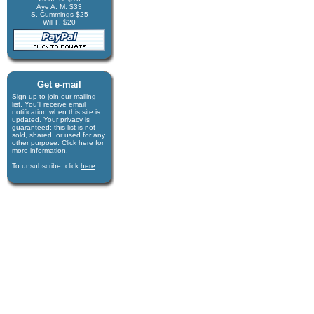
Aye A. M. $33
S. Cummings $25
Will F. $20
Get e-mail
Sign-up to join our mail­ing
list. You'll receive e­mail
notification when this site is
updated. Your privacy is
guaran­teed; this list is not
sold, shared, or used for any
other purpose.
Click here
for
more infor­mation.
To unsubscribe, click
here
.